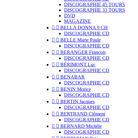
DISCOGRAPHIE 45 TOURS
DISCOGRAPHIE 33 TOURS
DVD
MAGAZINE


BELLA DONNA 9 CH
DISCOGRAPHIE CD


BELLE Marie Paule
DISCOGRAPHIE CD


BERANGER François
DISCOGRAPHIE CD


BÉRIMONT Luc
DISCOGRAPHIE CD


BENABAR
DISCOGRAPHIE CD


BENIN Morice
DISCOGRAPHIE CD


BERTIN Jacques
DISCOGRAPHIE CD


BERTRAND Clément
DISCOGRAPHIE CD


BERNARD Michèle
DISCOGRAPHIE CD