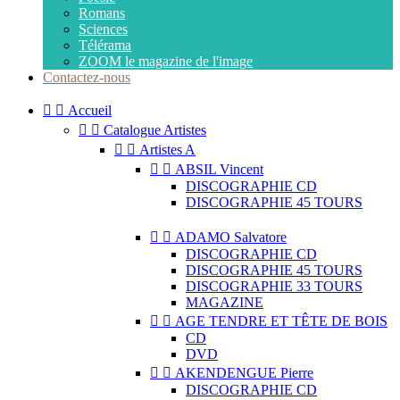
Romans
Sciences
Télérama
ZOOM le magazine de l'image
Contactez-nous


Accueil


Catalogue Artistes


Artistes A


ABSIL Vincent
DISCOGRAPHIE CD
DISCOGRAPHIE 45 TOURS


ADAMO Salvatore
DISCOGRAPHIE CD
DISCOGRAPHIE 45 TOURS
DISCOGRAPHIE 33 TOURS
MAGAZINE


AGE TENDRE ET TÊTE DE BOIS
CD
DVD


AKENDENGUE Pierre
DISCOGRAPHIE CD