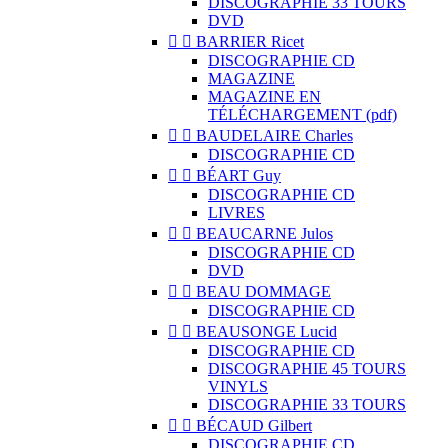
DISCOGRAPHIE 33 TOURS
DVD


BARRIER Ricet
DISCOGRAPHIE CD
MAGAZINE
MAGAZINE EN
TÉLÉCHARGEMENT (pdf)


BAUDELAIRE Charles
DISCOGRAPHIE CD


BÉART Guy
DISCOGRAPHIE CD
LIVRES


BEAUCARNE Julos
DISCOGRAPHIE CD
DVD


BEAU DOMMAGE
DISCOGRAPHIE CD


BEAUSONGE Lucid
DISCOGRAPHIE CD
DISCOGRAPHIE 45 TOURS
VINYLS
DISCOGRAPHIE 33 TOURS


BÉCAUD Gilbert
DISCOGRAPHIE CD