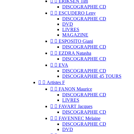


ERIKSEN Tim
DISCOGRAPHIE CD


ESCUDERO Leny
DISCOGRAPHIE CD
DVD
LIVRES
MAGAZINE


ESPOSITO Giani
DISCOGRAPHIE CD


EZDRA Natasha
DISCOGRAPHIE CD


EVA
DISCOGRAPHIE CD
DISCOGRAPHIE 45 TOURS


Artistes F


FANON Maurice
DISCOGRAPHIE CD
LIVRES


FAVART Jacques
DISCOGRAPHIE CD


FAVENNEC Melaine
DISCOGRAPHIE CD
DVD