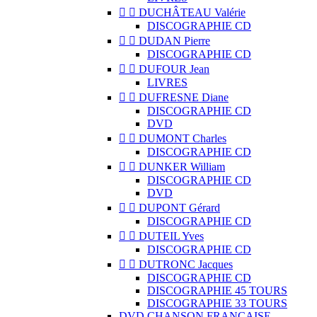


DUCHÂTEAU Valérie
DISCOGRAPHIE CD


DUDAN Pierre
DISCOGRAPHIE CD


DUFOUR Jean
LIVRES


DUFRESNE Diane
DISCOGRAPHIE CD
DVD


DUMONT Charles
DISCOGRAPHIE CD


DUNKER William
DISCOGRAPHIE CD
DVD


DUPONT Gérard
DISCOGRAPHIE CD


DUTEIL Yves
DISCOGRAPHIE CD


DUTRONC Jacques
DISCOGRAPHIE CD
DISCOGRAPHIE 45 TOURS
DISCOGRAPHIE 33 TOURS
DVD CHANSON FRANCAISE