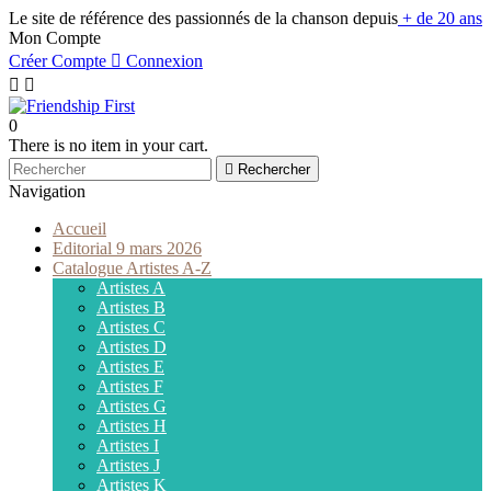
Le site de référence des passionnés de la chanson depuis
+ de 20 ans
Mon Compte
Créer Compte

Connexion


0
There is no item in your cart.

Rechercher
Navigation
Accueil
Editorial 9 mars 2026
Catalogue Artistes A-Z
Artistes A
Artistes B
Artistes C
Artistes D
Artistes E
Artistes F
Artistes G
Artistes H
Artistes I
Artistes J
Artistes K