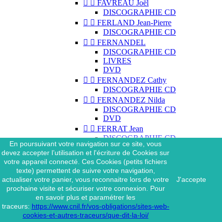


FAVREAU Joël
DISCOGRAPHIE CD


FERLAND Jean-Pierre
DISCOGRAPHIE CD


FERNANDEL
DISCOGRAPHIE CD
LIVRES
DVD


FERNANDEZ Cathy
DISCOGRAPHIE CD


FERNANDEZ Nilda
DISCOGRAPHIE CD
DVD


FERRAT Jean
DISCOGRAPHIE CD
En poursuivant votre navigation sur ce site, vous
DISCOGRAPHIE 45 TOURS
devez accepter l’utilisation et l'écriture de Cookies sur
DISCOGRAPHIE 33 TOURS
votre appareil connecté. Ces Cookies (petits fichiers
DVD
texte) permettent de suivre votre navigation,
MAGAZINE
actualiser votre panier, vous reconnaitre lors de votre
J'accepte


FERRAT Jean & SES
prochaine visite et sécuriser votre connexion. Pour
INTERPRÈTES
en savoir plus et paramétrer les
DISCOGRAPHIE CD
traceurs:
https://www.cnil.fr/vos-obligations/sites-web-


FERRÉ Léo
cookies-et-autres-traceurs/que-dit-la-loi/