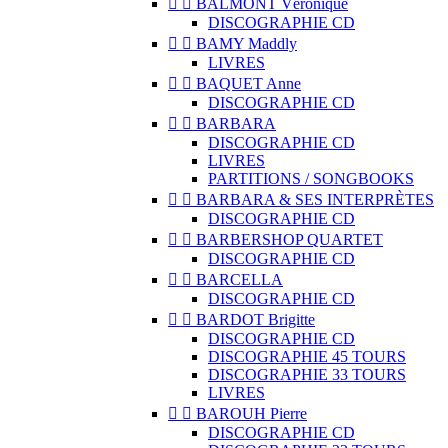


BALMONT Véronique
DISCOGRAPHIE CD


BAMY Maddly
LIVRES


BAQUET Anne
DISCOGRAPHIE CD


BARBARA
DISCOGRAPHIE CD
LIVRES
PARTITIONS / SONGBOOKS


BARBARA & SES INTERPRÈTES
DISCOGRAPHIE CD


BARBERSHOP QUARTET
DISCOGRAPHIE CD


BARCELLA
DISCOGRAPHIE CD


BARDOT Brigitte
DISCOGRAPHIE CD
DISCOGRAPHIE 45 TOURS
DISCOGRAPHIE 33 TOURS
LIVRES


BAROUH Pierre
DISCOGRAPHIE CD