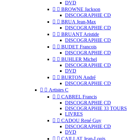
DVD


BROWNE Jackson
DISCOGRAPHIE CD


BRUA Jean-Max
DISCOGRAPHIE CD


BRUANT Aristide
DISCOGRAPHIE CD


BUDET François
DISCOGRAPHIE CD


BUHLER Michel
DISCOGRAPHIE CD
DVD


BURTON André
DISCOGRAPHIE CD


Artistes C


CABREL Francis
DISCOGRAPHIE CD
DISCOGRAPHIE 33 TOURS
LIVRES


CADOU René Guy
DISCOGRAPHIE CD
DVD


CAILLAT Jean-Louis