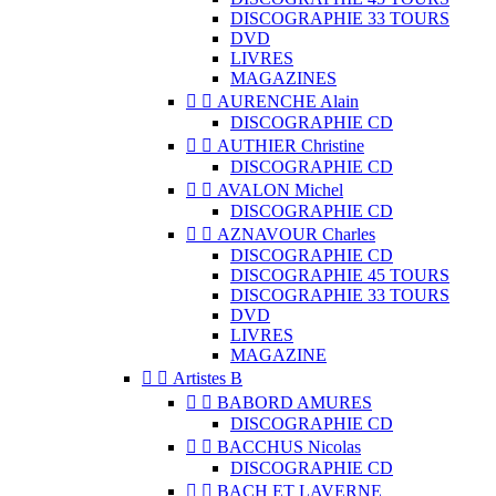
DISCOGRAPHIE 33 TOURS
DVD
LIVRES
MAGAZINES


AURENCHE Alain
DISCOGRAPHIE CD


AUTHIER Christine
DISCOGRAPHIE CD


AVALON Michel
DISCOGRAPHIE CD


AZNAVOUR Charles
DISCOGRAPHIE CD
DISCOGRAPHIE 45 TOURS
DISCOGRAPHIE 33 TOURS
DVD
LIVRES
MAGAZINE


Artistes B


BABORD AMURES
DISCOGRAPHIE CD


BACCHUS Nicolas
DISCOGRAPHIE CD


BACH ET LAVERNE