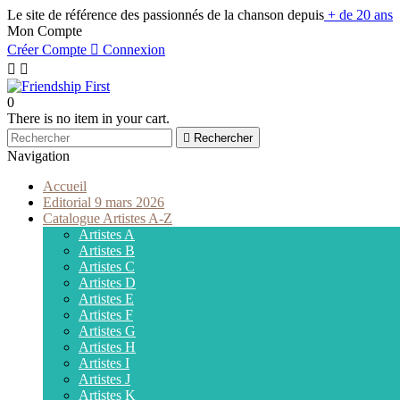
Le site de référence des passionnés de la chanson depuis
+ de 20 ans
Mon Compte
Créer Compte

Connexion


0
There is no item in your cart.

Rechercher
Navigation
Accueil
Editorial 9 mars 2026
Catalogue Artistes A-Z
Artistes A
Artistes B
Artistes C
Artistes D
Artistes E
Artistes F
Artistes G
Artistes H
Artistes I
Artistes J
Artistes K