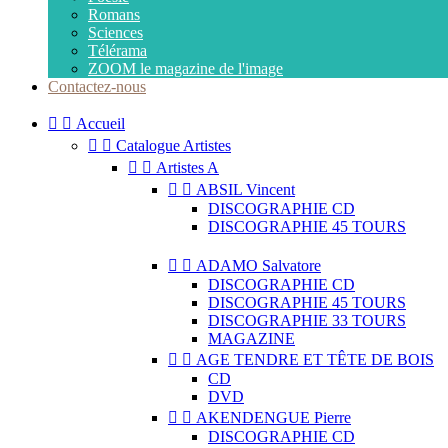
Romans
Sciences
Télérama
ZOOM le magazine de l'image
Contactez-nous


Accueil


Catalogue Artistes


Artistes A


ABSIL Vincent
DISCOGRAPHIE CD
DISCOGRAPHIE 45 TOURS


ADAMO Salvatore
DISCOGRAPHIE CD
DISCOGRAPHIE 45 TOURS
DISCOGRAPHIE 33 TOURS
MAGAZINE


AGE TENDRE ET TÊTE DE BOIS
CD
DVD


AKENDENGUE Pierre
DISCOGRAPHIE CD