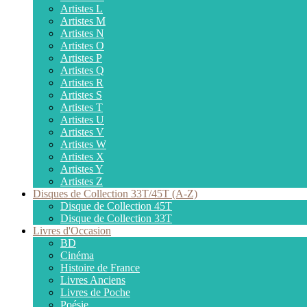
Artistes L
Artistes M
Artistes N
Artistes O
Artistes P
Artistes Q
Artistes R
Artistes S
Artistes T
Artistes U
Artistes V
Artistes W
Artistes X
Artistes Y
Artistes Z
Disques de Collection 33T/45T (A-Z)
Disque de Collection 45T
Disque de Collection 33T
Livres d'Occasion
BD
Cinéma
Histoire de France
Livres Anciens
Livres de Poche
Poésie