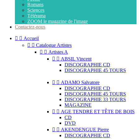
Romans
Sciences
Télérama
ZOOM le magazine de l'image
Contactez-nous


Accueil


Catalogue Artistes


Artistes A


ABSIL Vincent
DISCOGRAPHIE CD
DISCOGRAPHIE 45 TOURS


ADAMO Salvatore
DISCOGRAPHIE CD
DISCOGRAPHIE 45 TOURS
DISCOGRAPHIE 33 TOURS
MAGAZINE


AGE TENDRE ET TÊTE DE BOIS
CD
DVD


AKENDENGUE Pierre
DISCOGRAPHIE CD