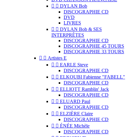


DYLAN Bob
DISCOGRAPHIE CD
DVD
LIVRES


DYLAN Bob & SES
INTERPRÈTES
DISCOGRAPHIE CD
DISCOGRAPHIE 45 TOURS
DISCOGRAPHIE 33 TOURS


Artistes E


EARLE Steve
DISCOGRAPHIE CD


ELKOUBI Fabienne "FABELL"
DISCOGRAPHIE CD


ELLIOTT Ramblin' Jack
DISCOGRAPHIE CD


ELUARD Paul
DISCOGRAPHIE CD


ELZIÈRE Claire
DISCOGRAPHIE CD


ÉNÉE Michèle
DISCOGRAPHIE CD