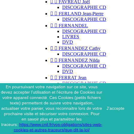


FAVREAU Joël
DISCOGRAPHIE CD


FERLAND Jean-Pierre
DISCOGRAPHIE CD


FERNANDEL
DISCOGRAPHIE CD
LIVRES
DVD


FERNANDEZ Cathy
DISCOGRAPHIE CD


FERNANDEZ Nilda
DISCOGRAPHIE CD
DVD


FERRAT Jean
DISCOGRAPHIE CD
En poursuivant votre navigation sur ce site, vous
DISCOGRAPHIE 45 TOURS
devez accepter l’utilisation et l'écriture de Cookies sur
DISCOGRAPHIE 33 TOURS
votre appareil connecté. Ces Cookies (petits fichiers
DVD
texte) permettent de suivre votre navigation,
MAGAZINE
actualiser votre panier, vous reconnaitre lors de votre
J'accepte


FERRAT Jean & SES
prochaine visite et sécuriser votre connexion. Pour
INTERPRÈTES
en savoir plus et paramétrer les
DISCOGRAPHIE CD
traceurs:
https://www.cnil.fr/vos-obligations/sites-web-


FERRÉ Léo
cookies-et-autres-traceurs/que-dit-la-loi/