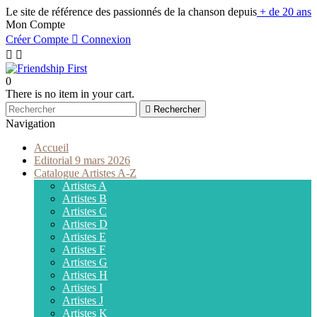
Le site de référence des passionnés de la chanson depuis
+ de 20 ans
Mon Compte
Créer Compte

Connexion


0
There is no item in your cart.

Rechercher
Navigation
Accueil
Editorial 9 mars 2026
Catalogue Artistes A-Z
Artistes A
Artistes B
Artistes C
Artistes D
Artistes E
Artistes F
Artistes G
Artistes H
Artistes I
Artistes J
Artistes K