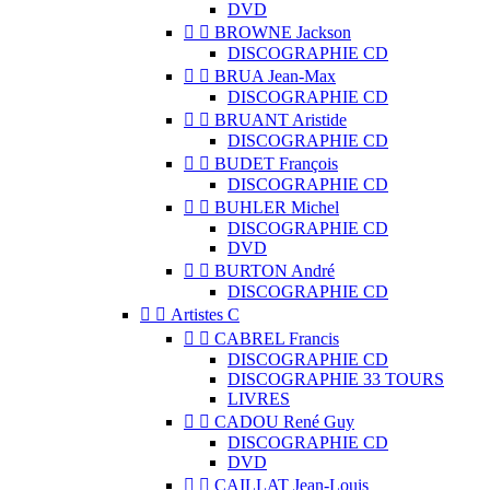
DVD


BROWNE Jackson
DISCOGRAPHIE CD


BRUA Jean-Max
DISCOGRAPHIE CD


BRUANT Aristide
DISCOGRAPHIE CD


BUDET François
DISCOGRAPHIE CD


BUHLER Michel
DISCOGRAPHIE CD
DVD


BURTON André
DISCOGRAPHIE CD


Artistes C


CABREL Francis
DISCOGRAPHIE CD
DISCOGRAPHIE 33 TOURS
LIVRES


CADOU René Guy
DISCOGRAPHIE CD
DVD


CAILLAT Jean-Louis