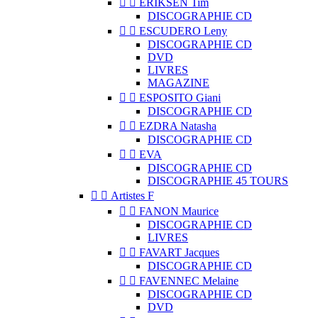


ERIKSEN Tim
DISCOGRAPHIE CD


ESCUDERO Leny
DISCOGRAPHIE CD
DVD
LIVRES
MAGAZINE


ESPOSITO Giani
DISCOGRAPHIE CD


EZDRA Natasha
DISCOGRAPHIE CD


EVA
DISCOGRAPHIE CD
DISCOGRAPHIE 45 TOURS


Artistes F


FANON Maurice
DISCOGRAPHIE CD
LIVRES


FAVART Jacques
DISCOGRAPHIE CD


FAVENNEC Melaine
DISCOGRAPHIE CD
DVD