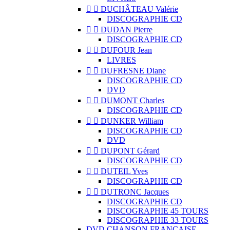


DUCHÂTEAU Valérie
DISCOGRAPHIE CD


DUDAN Pierre
DISCOGRAPHIE CD


DUFOUR Jean
LIVRES


DUFRESNE Diane
DISCOGRAPHIE CD
DVD


DUMONT Charles
DISCOGRAPHIE CD


DUNKER William
DISCOGRAPHIE CD
DVD


DUPONT Gérard
DISCOGRAPHIE CD


DUTEIL Yves
DISCOGRAPHIE CD


DUTRONC Jacques
DISCOGRAPHIE CD
DISCOGRAPHIE 45 TOURS
DISCOGRAPHIE 33 TOURS
DVD CHANSON FRANCAISE