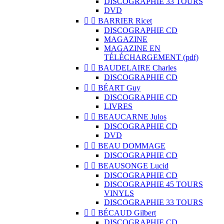
DISCOGRAPHIE 33 TOURS
DVD


BARRIER Ricet
DISCOGRAPHIE CD
MAGAZINE
MAGAZINE EN
TÉLÉCHARGEMENT (pdf)


BAUDELAIRE Charles
DISCOGRAPHIE CD


BÉART Guy
DISCOGRAPHIE CD
LIVRES


BEAUCARNE Julos
DISCOGRAPHIE CD
DVD


BEAU DOMMAGE
DISCOGRAPHIE CD


BEAUSONGE Lucid
DISCOGRAPHIE CD
DISCOGRAPHIE 45 TOURS
VINYLS
DISCOGRAPHIE 33 TOURS


BÉCAUD Gilbert
DISCOGRAPHIE CD