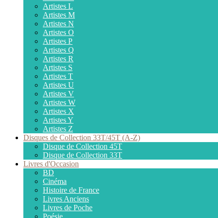
Artistes L
Artistes M
Artistes N
Artistes O
Artistes P
Artistes Q
Artistes R
Artistes S
Artistes T
Artistes U
Artistes V
Artistes W
Artistes X
Artistes Y
Artistes Z
Disques de Collection 33T/45T (A-Z)
Disque de Collection 45T
Disque de Collection 33T
Livres d'Occasion
BD
Cinéma
Histoire de France
Livres Anciens
Livres de Poche
Poésie