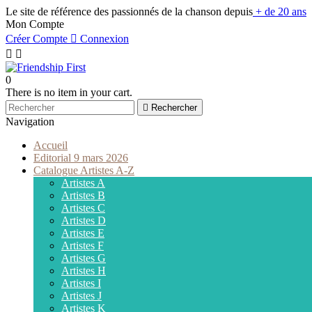
Le site de référence des passionnés de la chanson depuis
+ de 20 ans
Mon Compte
Créer Compte

Connexion


0
There is no item in your cart.

Rechercher
Navigation
Accueil
Editorial 9 mars 2026
Catalogue Artistes A-Z
Artistes A
Artistes B
Artistes C
Artistes D
Artistes E
Artistes F
Artistes G
Artistes H
Artistes I
Artistes J
Artistes K