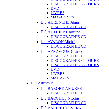
DISCOGRAPHIE 33 TOURS
DVD
LIVRES
MAGAZINES


AURENCHE Alain
DISCOGRAPHIE CD


AUTHIER Christine
DISCOGRAPHIE CD


AVALON Michel
DISCOGRAPHIE CD


AZNAVOUR Charles
DISCOGRAPHIE CD
DISCOGRAPHIE 45 TOURS
DISCOGRAPHIE 33 TOURS
DVD
LIVRES
MAGAZINE


Artistes B


BABORD AMURES
DISCOGRAPHIE CD


BACCHUS Nicolas
DISCOGRAPHIE CD


BACH ET LAVERNE