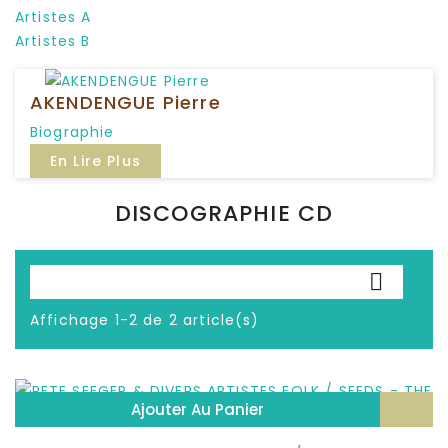
Artistes A
Artistes B
P
AKENDENGUE Pierre
Biographie
En Lire Plus
DISCOGRAPHIE CD

Affichage 1-2 de 2 article(s)
Ajouter Au Panier