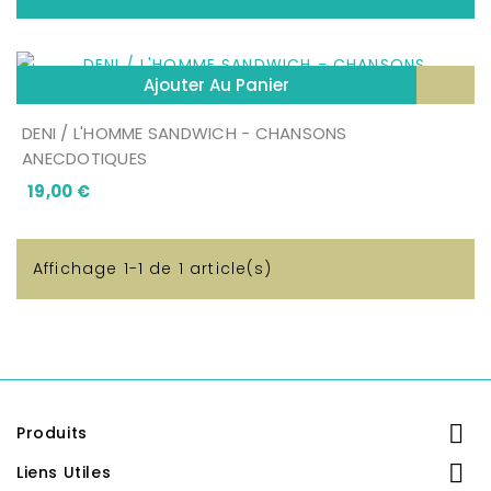
Ajouter Au Panier
DENI / L'HOMME SANDWICH - CHANSONS
ANECDOTIQUES
Prix
19,00 €
Affichage 1-1 de 1 article(s)

Produits

Liens Utiles