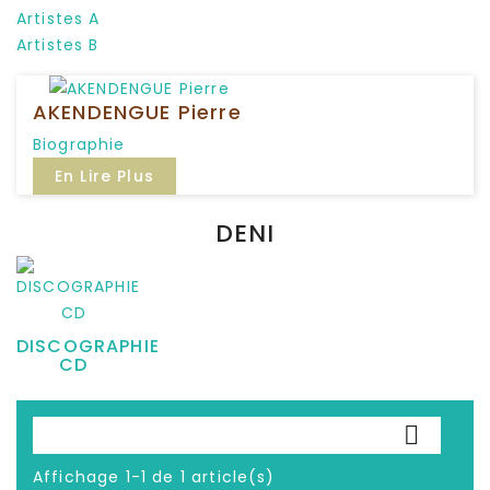
Artistes A
Artistes B
P
AKENDENGUE Pierre
Biographie
En Lire Plus
DENI
DISCOGRAPHIE
CD

Affichage 1-1 de 1 article(s)