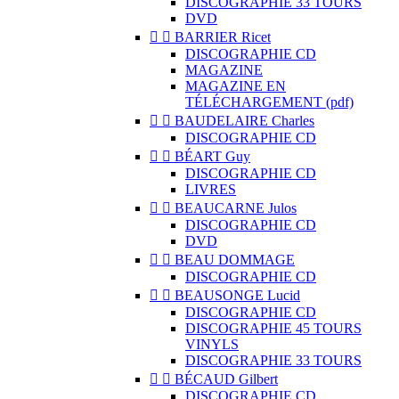
DISCOGRAPHIE 33 TOURS
DVD


BARRIER Ricet
DISCOGRAPHIE CD
MAGAZINE
MAGAZINE EN
TÉLÉCHARGEMENT (pdf)


BAUDELAIRE Charles
DISCOGRAPHIE CD


BÉART Guy
DISCOGRAPHIE CD
LIVRES


BEAUCARNE Julos
DISCOGRAPHIE CD
DVD


BEAU DOMMAGE
DISCOGRAPHIE CD


BEAUSONGE Lucid
DISCOGRAPHIE CD
DISCOGRAPHIE 45 TOURS
VINYLS
DISCOGRAPHIE 33 TOURS


BÉCAUD Gilbert
DISCOGRAPHIE CD