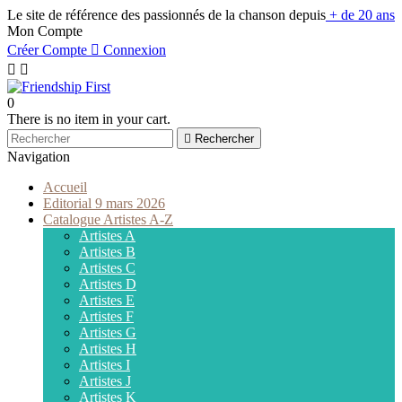
Le site de référence des passionnés de la chanson depuis
+ de 20 ans
Mon Compte
Créer Compte

Connexion


0
There is no item in your cart.

Rechercher
Navigation
Accueil
Editorial 9 mars 2026
Catalogue Artistes A-Z
Artistes A
Artistes B
Artistes C
Artistes D
Artistes E
Artistes F
Artistes G
Artistes H
Artistes I
Artistes J
Artistes K