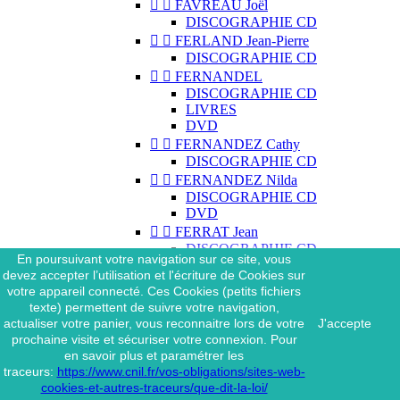


FAVREAU Joël
DISCOGRAPHIE CD


FERLAND Jean-Pierre
DISCOGRAPHIE CD


FERNANDEL
DISCOGRAPHIE CD
LIVRES
DVD


FERNANDEZ Cathy
DISCOGRAPHIE CD


FERNANDEZ Nilda
DISCOGRAPHIE CD
DVD


FERRAT Jean
DISCOGRAPHIE CD
En poursuivant votre navigation sur ce site, vous
DISCOGRAPHIE 45 TOURS
devez accepter l’utilisation et l'écriture de Cookies sur
DISCOGRAPHIE 33 TOURS
votre appareil connecté. Ces Cookies (petits fichiers
DVD
texte) permettent de suivre votre navigation,
MAGAZINE
actualiser votre panier, vous reconnaitre lors de votre
J'accepte


FERRAT Jean & SES
prochaine visite et sécuriser votre connexion. Pour
INTERPRÈTES
en savoir plus et paramétrer les
DISCOGRAPHIE CD
traceurs:
https://www.cnil.fr/vos-obligations/sites-web-


FERRÉ Léo
cookies-et-autres-traceurs/que-dit-la-loi/