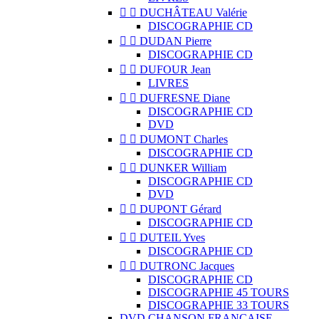


DUCHÂTEAU Valérie
DISCOGRAPHIE CD


DUDAN Pierre
DISCOGRAPHIE CD


DUFOUR Jean
LIVRES


DUFRESNE Diane
DISCOGRAPHIE CD
DVD


DUMONT Charles
DISCOGRAPHIE CD


DUNKER William
DISCOGRAPHIE CD
DVD


DUPONT Gérard
DISCOGRAPHIE CD


DUTEIL Yves
DISCOGRAPHIE CD


DUTRONC Jacques
DISCOGRAPHIE CD
DISCOGRAPHIE 45 TOURS
DISCOGRAPHIE 33 TOURS
DVD CHANSON FRANCAISE