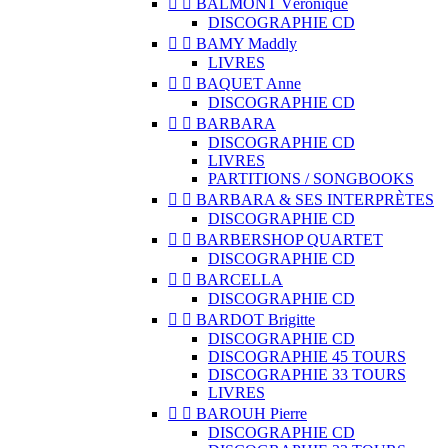


BALMONT Véronique
DISCOGRAPHIE CD


BAMY Maddly
LIVRES


BAQUET Anne
DISCOGRAPHIE CD


BARBARA
DISCOGRAPHIE CD
LIVRES
PARTITIONS / SONGBOOKS


BARBARA & SES INTERPRÈTES
DISCOGRAPHIE CD


BARBERSHOP QUARTET
DISCOGRAPHIE CD


BARCELLA
DISCOGRAPHIE CD


BARDOT Brigitte
DISCOGRAPHIE CD
DISCOGRAPHIE 45 TOURS
DISCOGRAPHIE 33 TOURS
LIVRES


BAROUH Pierre
DISCOGRAPHIE CD