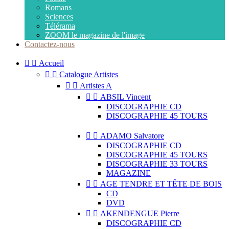
Romans
Sciences
Télérama
ZOOM le magazine de l'image
Contactez-nous


Accueil


Catalogue Artistes


Artistes A


ABSIL Vincent
DISCOGRAPHIE CD
DISCOGRAPHIE 45 TOURS


ADAMO Salvatore
DISCOGRAPHIE CD
DISCOGRAPHIE 45 TOURS
DISCOGRAPHIE 33 TOURS
MAGAZINE


AGE TENDRE ET TÊTE DE BOIS
CD
DVD


AKENDENGUE Pierre
DISCOGRAPHIE CD