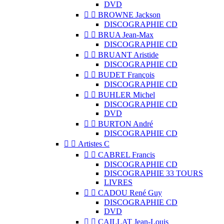
DVD


BROWNE Jackson
DISCOGRAPHIE CD


BRUA Jean-Max
DISCOGRAPHIE CD


BRUANT Aristide
DISCOGRAPHIE CD


BUDET François
DISCOGRAPHIE CD


BUHLER Michel
DISCOGRAPHIE CD
DVD


BURTON André
DISCOGRAPHIE CD


Artistes C


CABREL Francis
DISCOGRAPHIE CD
DISCOGRAPHIE 33 TOURS
LIVRES


CADOU René Guy
DISCOGRAPHIE CD
DVD


CAILLAT Jean-Louis