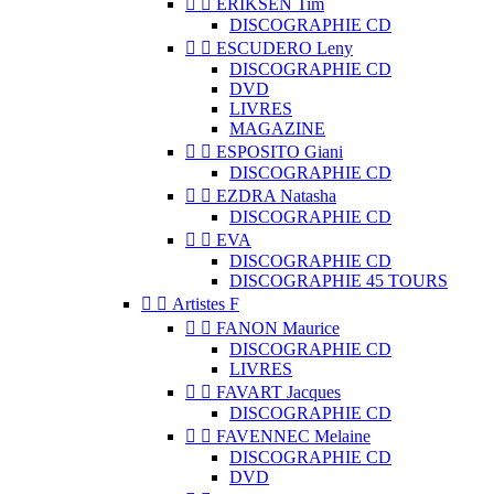


ERIKSEN Tim
DISCOGRAPHIE CD


ESCUDERO Leny
DISCOGRAPHIE CD
DVD
LIVRES
MAGAZINE


ESPOSITO Giani
DISCOGRAPHIE CD


EZDRA Natasha
DISCOGRAPHIE CD


EVA
DISCOGRAPHIE CD
DISCOGRAPHIE 45 TOURS


Artistes F


FANON Maurice
DISCOGRAPHIE CD
LIVRES


FAVART Jacques
DISCOGRAPHIE CD


FAVENNEC Melaine
DISCOGRAPHIE CD
DVD