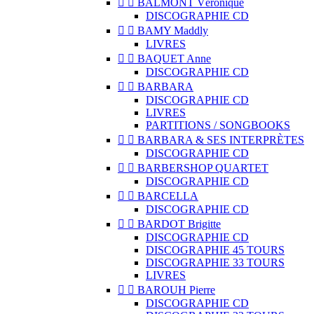


BALMONT Véronique
DISCOGRAPHIE CD


BAMY Maddly
LIVRES


BAQUET Anne
DISCOGRAPHIE CD


BARBARA
DISCOGRAPHIE CD
LIVRES
PARTITIONS / SONGBOOKS


BARBARA & SES INTERPRÈTES
DISCOGRAPHIE CD


BARBERSHOP QUARTET
DISCOGRAPHIE CD


BARCELLA
DISCOGRAPHIE CD


BARDOT Brigitte
DISCOGRAPHIE CD
DISCOGRAPHIE 45 TOURS
DISCOGRAPHIE 33 TOURS
LIVRES


BAROUH Pierre
DISCOGRAPHIE CD