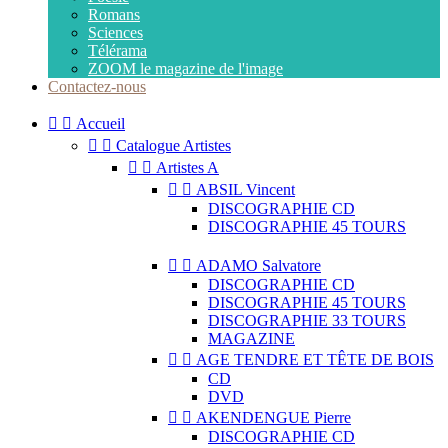
Romans
Sciences
Télérama
ZOOM le magazine de l'image
Contactez-nous


Accueil


Catalogue Artistes


Artistes A


ABSIL Vincent
DISCOGRAPHIE CD
DISCOGRAPHIE 45 TOURS


ADAMO Salvatore
DISCOGRAPHIE CD
DISCOGRAPHIE 45 TOURS
DISCOGRAPHIE 33 TOURS
MAGAZINE


AGE TENDRE ET TÊTE DE BOIS
CD
DVD


AKENDENGUE Pierre
DISCOGRAPHIE CD