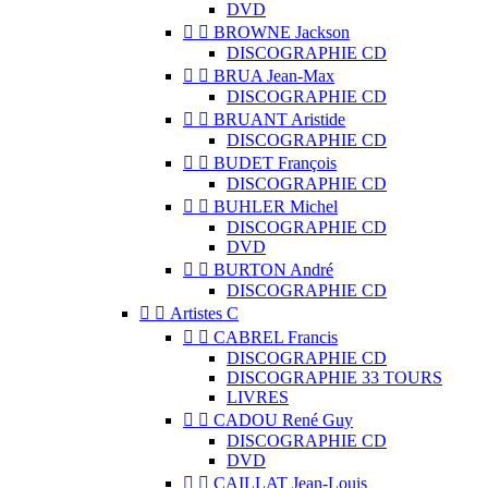
DVD


BROWNE Jackson
DISCOGRAPHIE CD


BRUA Jean-Max
DISCOGRAPHIE CD


BRUANT Aristide
DISCOGRAPHIE CD


BUDET François
DISCOGRAPHIE CD


BUHLER Michel
DISCOGRAPHIE CD
DVD


BURTON André
DISCOGRAPHIE CD


Artistes C


CABREL Francis
DISCOGRAPHIE CD
DISCOGRAPHIE 33 TOURS
LIVRES


CADOU René Guy
DISCOGRAPHIE CD
DVD


CAILLAT Jean-Louis