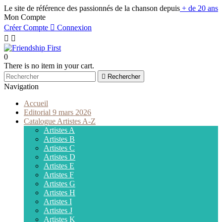
Le site de référence des passionnés de la chanson depuis
+ de 20 ans
Mon Compte
Créer Compte

Connexion


0
There is no item in your cart.

Rechercher
Navigation
Accueil
Editorial 9 mars 2026
Catalogue Artistes A-Z
Artistes A
Artistes B
Artistes C
Artistes D
Artistes E
Artistes F
Artistes G
Artistes H
Artistes I
Artistes J
Artistes K