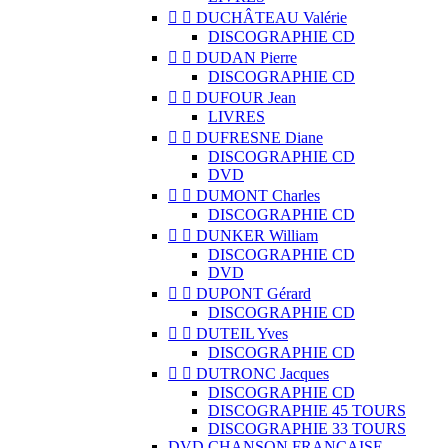


DUCHÂTEAU Valérie
DISCOGRAPHIE CD


DUDAN Pierre
DISCOGRAPHIE CD


DUFOUR Jean
LIVRES


DUFRESNE Diane
DISCOGRAPHIE CD
DVD


DUMONT Charles
DISCOGRAPHIE CD


DUNKER William
DISCOGRAPHIE CD
DVD


DUPONT Gérard
DISCOGRAPHIE CD


DUTEIL Yves
DISCOGRAPHIE CD


DUTRONC Jacques
DISCOGRAPHIE CD
DISCOGRAPHIE 45 TOURS
DISCOGRAPHIE 33 TOURS
DVD CHANSON FRANCAISE