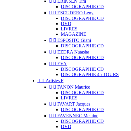


ERIKSEN Tim
DISCOGRAPHIE CD


ESCUDERO Leny
DISCOGRAPHIE CD
DVD
LIVRES
MAGAZINE


ESPOSITO Giani
DISCOGRAPHIE CD


EZDRA Natasha
DISCOGRAPHIE CD


EVA
DISCOGRAPHIE CD
DISCOGRAPHIE 45 TOURS


Artistes F


FANON Maurice
DISCOGRAPHIE CD
LIVRES


FAVART Jacques
DISCOGRAPHIE CD


FAVENNEC Melaine
DISCOGRAPHIE CD
DVD