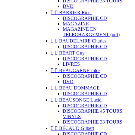
DISCOGRAPHIE 33 TOURS
DVD


BARRIER Ricet
DISCOGRAPHIE CD
MAGAZINE
MAGAZINE EN
TÉLÉCHARGEMENT (pdf)


BAUDELAIRE Charles
DISCOGRAPHIE CD


BÉART Guy
DISCOGRAPHIE CD
LIVRES


BEAUCARNE Julos
DISCOGRAPHIE CD
DVD


BEAU DOMMAGE
DISCOGRAPHIE CD


BEAUSONGE Lucid
DISCOGRAPHIE CD
DISCOGRAPHIE 45 TOURS
VINYLS
DISCOGRAPHIE 33 TOURS


BÉCAUD Gilbert
DISCOGRAPHIE CD