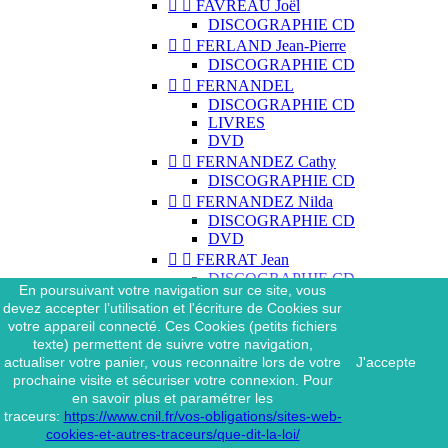


FAVREAU Joël
DISCOGRAPHIE CD


FERLAND Jean-Pierre
DISCOGRAPHIE CD


FERNANDEL
DISCOGRAPHIE CD
LIVRES
DVD


FERNANDEZ Cathy
DISCOGRAPHIE CD


FERNANDEZ Nilda
DISCOGRAPHIE CD
DVD


FERRAT Jean
DISCOGRAPHIE CD
En poursuivant votre navigation sur ce site, vous
DISCOGRAPHIE 45 TOURS
devez accepter l’utilisation et l'écriture de Cookies sur
DISCOGRAPHIE 33 TOURS
votre appareil connecté. Ces Cookies (petits fichiers
DVD
texte) permettent de suivre votre navigation,
MAGAZINE
actualiser votre panier, vous reconnaitre lors de votre
J'accepte


FERRAT Jean & SES
prochaine visite et sécuriser votre connexion. Pour
INTERPRÈTES
en savoir plus et paramétrer les
DISCOGRAPHIE CD
traceurs:
https://www.cnil.fr/vos-obligations/sites-web-


FERRÉ Léo
cookies-et-autres-traceurs/que-dit-la-loi/