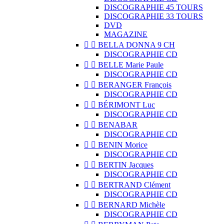
DISCOGRAPHIE 45 TOURS
DISCOGRAPHIE 33 TOURS
DVD
MAGAZINE


BELLA DONNA 9 CH
DISCOGRAPHIE CD


BELLE Marie Paule
DISCOGRAPHIE CD


BERANGER François
DISCOGRAPHIE CD


BÉRIMONT Luc
DISCOGRAPHIE CD


BENABAR
DISCOGRAPHIE CD


BENIN Morice
DISCOGRAPHIE CD


BERTIN Jacques
DISCOGRAPHIE CD


BERTRAND Clément
DISCOGRAPHIE CD


BERNARD Michèle
DISCOGRAPHIE CD