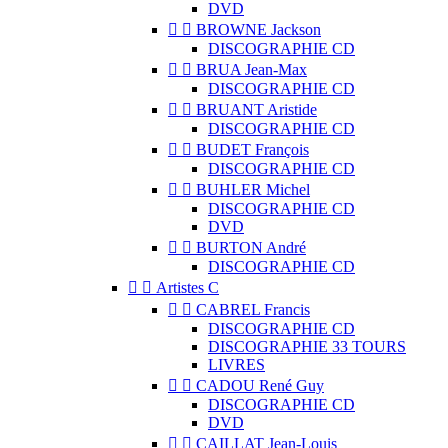
DVD


BROWNE Jackson
DISCOGRAPHIE CD


BRUA Jean-Max
DISCOGRAPHIE CD


BRUANT Aristide
DISCOGRAPHIE CD


BUDET François
DISCOGRAPHIE CD


BUHLER Michel
DISCOGRAPHIE CD
DVD


BURTON André
DISCOGRAPHIE CD


Artistes C


CABREL Francis
DISCOGRAPHIE CD
DISCOGRAPHIE 33 TOURS
LIVRES


CADOU René Guy
DISCOGRAPHIE CD
DVD


CAILLAT Jean-Louis