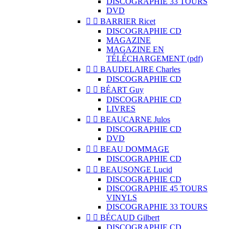
DISCOGRAPHIE 33 TOURS
DVD


BARRIER Ricet
DISCOGRAPHIE CD
MAGAZINE
MAGAZINE EN
TÉLÉCHARGEMENT (pdf)


BAUDELAIRE Charles
DISCOGRAPHIE CD


BÉART Guy
DISCOGRAPHIE CD
LIVRES


BEAUCARNE Julos
DISCOGRAPHIE CD
DVD


BEAU DOMMAGE
DISCOGRAPHIE CD


BEAUSONGE Lucid
DISCOGRAPHIE CD
DISCOGRAPHIE 45 TOURS
VINYLS
DISCOGRAPHIE 33 TOURS


BÉCAUD Gilbert
DISCOGRAPHIE CD