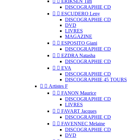


ERIKSEN Tim
DISCOGRAPHIE CD


ESCUDERO Leny
DISCOGRAPHIE CD
DVD
LIVRES
MAGAZINE


ESPOSITO Giani
DISCOGRAPHIE CD


EZDRA Natasha
DISCOGRAPHIE CD


EVA
DISCOGRAPHIE CD
DISCOGRAPHIE 45 TOURS


Artistes F


FANON Maurice
DISCOGRAPHIE CD
LIVRES


FAVART Jacques
DISCOGRAPHIE CD


FAVENNEC Melaine
DISCOGRAPHIE CD
DVD