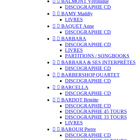


BALMONT Véronique
DISCOGRAPHIE CD


BAMY Maddly
LIVRES


BAQUET Anne
DISCOGRAPHIE CD


BARBARA
DISCOGRAPHIE CD
LIVRES
PARTITIONS / SONGBOOKS


BARBARA & SES INTERPRÈTES
DISCOGRAPHIE CD


BARBERSHOP QUARTET
DISCOGRAPHIE CD


BARCELLA
DISCOGRAPHIE CD


BARDOT Brigitte
DISCOGRAPHIE CD
DISCOGRAPHIE 45 TOURS
DISCOGRAPHIE 33 TOURS
LIVRES


BAROUH Pierre
DISCOGRAPHIE CD