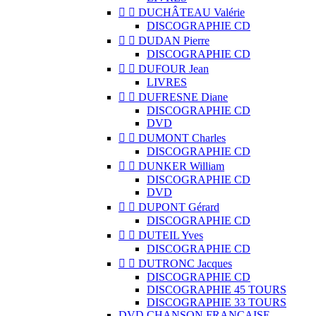


DUCHÂTEAU Valérie
DISCOGRAPHIE CD


DUDAN Pierre
DISCOGRAPHIE CD


DUFOUR Jean
LIVRES


DUFRESNE Diane
DISCOGRAPHIE CD
DVD


DUMONT Charles
DISCOGRAPHIE CD


DUNKER William
DISCOGRAPHIE CD
DVD


DUPONT Gérard
DISCOGRAPHIE CD


DUTEIL Yves
DISCOGRAPHIE CD


DUTRONC Jacques
DISCOGRAPHIE CD
DISCOGRAPHIE 45 TOURS
DISCOGRAPHIE 33 TOURS
DVD CHANSON FRANCAISE