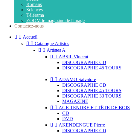
Romans
Sciences
Télérama
ZOOM le magazine de l'image
Contactez-nous


Accueil


Catalogue Artistes


Artistes A


ABSIL Vincent
DISCOGRAPHIE CD
DISCOGRAPHIE 45 TOURS


ADAMO Salvatore
DISCOGRAPHIE CD
DISCOGRAPHIE 45 TOURS
DISCOGRAPHIE 33 TOURS
MAGAZINE


AGE TENDRE ET TÊTE DE BOIS
CD
DVD


AKENDENGUE Pierre
DISCOGRAPHIE CD