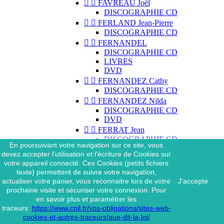


FAVREAU Joël
DISCOGRAPHIE CD


FERLAND Jean-Pierre
DISCOGRAPHIE CD


FERNANDEL
DISCOGRAPHIE CD
LIVRES
DVD


FERNANDEZ Cathy
DISCOGRAPHIE CD


FERNANDEZ Nilda
DISCOGRAPHIE CD
DVD


FERRAT Jean
DISCOGRAPHIE CD
En poursuivant votre navigation sur ce site, vous
DISCOGRAPHIE 45 TOURS
devez accepter l’utilisation et l'écriture de Cookies sur
DISCOGRAPHIE 33 TOURS
votre appareil connecté. Ces Cookies (petits fichiers
DVD
texte) permettent de suivre votre navigation,
MAGAZINE
actualiser votre panier, vous reconnaitre lors de votre
J'accepte


FERRAT Jean & SES
prochaine visite et sécuriser votre connexion. Pour
INTERPRÈTES
en savoir plus et paramétrer les
DISCOGRAPHIE CD
traceurs:
https://www.cnil.fr/vos-obligations/sites-web-


FERRÉ Léo
cookies-et-autres-traceurs/que-dit-la-loi/