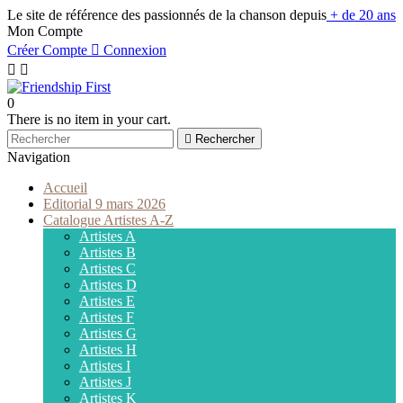
Le site de référence des passionnés de la chanson depuis
+ de 20 ans
Mon Compte
Créer Compte

Connexion


0
There is no item in your cart.

Rechercher
Navigation
Accueil
Editorial 9 mars 2026
Catalogue Artistes A-Z
Artistes A
Artistes B
Artistes C
Artistes D
Artistes E
Artistes F
Artistes G
Artistes H
Artistes I
Artistes J
Artistes K