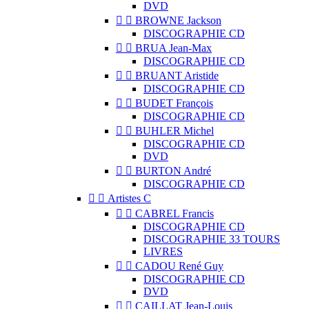
DVD


BROWNE Jackson
DISCOGRAPHIE CD


BRUA Jean-Max
DISCOGRAPHIE CD


BRUANT Aristide
DISCOGRAPHIE CD


BUDET François
DISCOGRAPHIE CD


BUHLER Michel
DISCOGRAPHIE CD
DVD


BURTON André
DISCOGRAPHIE CD


Artistes C


CABREL Francis
DISCOGRAPHIE CD
DISCOGRAPHIE 33 TOURS
LIVRES


CADOU René Guy
DISCOGRAPHIE CD
DVD


CAILLAT Jean-Louis