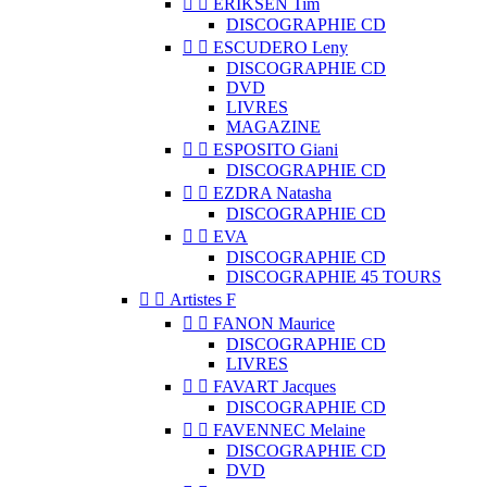


ERIKSEN Tim
DISCOGRAPHIE CD


ESCUDERO Leny
DISCOGRAPHIE CD
DVD
LIVRES
MAGAZINE


ESPOSITO Giani
DISCOGRAPHIE CD


EZDRA Natasha
DISCOGRAPHIE CD


EVA
DISCOGRAPHIE CD
DISCOGRAPHIE 45 TOURS


Artistes F


FANON Maurice
DISCOGRAPHIE CD
LIVRES


FAVART Jacques
DISCOGRAPHIE CD


FAVENNEC Melaine
DISCOGRAPHIE CD
DVD