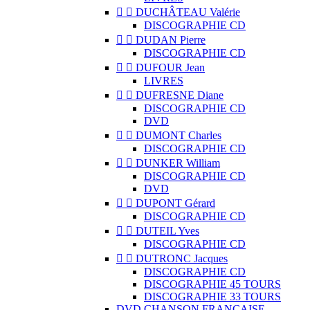


DUCHÂTEAU Valérie
DISCOGRAPHIE CD


DUDAN Pierre
DISCOGRAPHIE CD


DUFOUR Jean
LIVRES


DUFRESNE Diane
DISCOGRAPHIE CD
DVD


DUMONT Charles
DISCOGRAPHIE CD


DUNKER William
DISCOGRAPHIE CD
DVD


DUPONT Gérard
DISCOGRAPHIE CD


DUTEIL Yves
DISCOGRAPHIE CD


DUTRONC Jacques
DISCOGRAPHIE CD
DISCOGRAPHIE 45 TOURS
DISCOGRAPHIE 33 TOURS
DVD CHANSON FRANCAISE