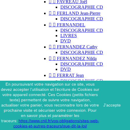


FAVREAU Joël
DISCOGRAPHIE CD


FERLAND Jean-Pierre
DISCOGRAPHIE CD


FERNANDEL
DISCOGRAPHIE CD
LIVRES
DVD


FERNANDEZ Cathy
DISCOGRAPHIE CD


FERNANDEZ Nilda
DISCOGRAPHIE CD
DVD


FERRAT Jean
DISCOGRAPHIE CD
En poursuivant votre navigation sur ce site, vous
DISCOGRAPHIE 45 TOURS
devez accepter l’utilisation et l'écriture de Cookies sur
DISCOGRAPHIE 33 TOURS
votre appareil connecté. Ces Cookies (petits fichiers
DVD
texte) permettent de suivre votre navigation,
MAGAZINE
actualiser votre panier, vous reconnaitre lors de votre
J'accepte


FERRAT Jean & SES
prochaine visite et sécuriser votre connexion. Pour
INTERPRÈTES
en savoir plus et paramétrer les
DISCOGRAPHIE CD
traceurs:
https://www.cnil.fr/vos-obligations/sites-web-


FERRÉ Léo
cookies-et-autres-traceurs/que-dit-la-loi/