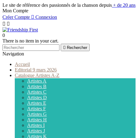
Le site de référence des passionnés de la chanson depuis
+ de 20 ans
Mon Compte
Créer Compte

Connexion


0
There is no item in your cart.

Rechercher
Navigation
Accueil
Editorial 9 mars 2026
Catalogue Artistes A-Z
Artistes A
Artistes B
Artistes C
Artistes D
Artistes E
Artistes F
Artistes G
Artistes H
Artistes I
Artistes J
Artistes K