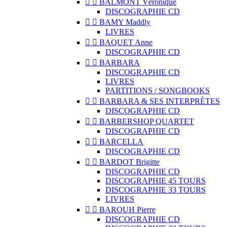


BALMONT Véronique
DISCOGRAPHIE CD


BAMY Maddly
LIVRES


BAQUET Anne
DISCOGRAPHIE CD


BARBARA
DISCOGRAPHIE CD
LIVRES
PARTITIONS / SONGBOOKS


BARBARA & SES INTERPRÈTES
DISCOGRAPHIE CD


BARBERSHOP QUARTET
DISCOGRAPHIE CD


BARCELLA
DISCOGRAPHIE CD


BARDOT Brigitte
DISCOGRAPHIE CD
DISCOGRAPHIE 45 TOURS
DISCOGRAPHIE 33 TOURS
LIVRES


BAROUH Pierre
DISCOGRAPHIE CD