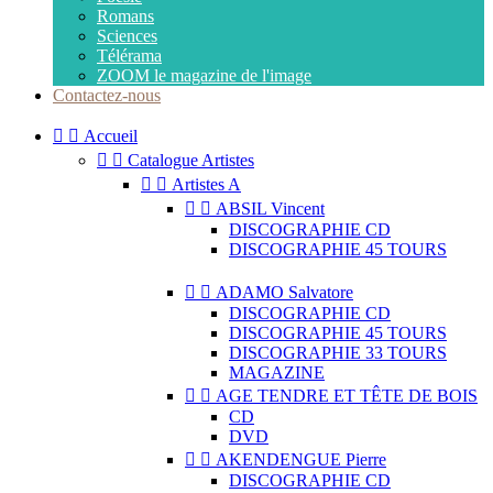
Romans
Sciences
Télérama
ZOOM le magazine de l'image
Contactez-nous


Accueil


Catalogue Artistes


Artistes A


ABSIL Vincent
DISCOGRAPHIE CD
DISCOGRAPHIE 45 TOURS


ADAMO Salvatore
DISCOGRAPHIE CD
DISCOGRAPHIE 45 TOURS
DISCOGRAPHIE 33 TOURS
MAGAZINE


AGE TENDRE ET TÊTE DE BOIS
CD
DVD


AKENDENGUE Pierre
DISCOGRAPHIE CD