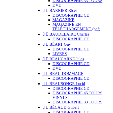
DISCOGRAPHIE 33 TOURS
DVD


BARRIER Ricet
DISCOGRAPHIE CD
MAGAZINE
MAGAZINE EN
TÉLÉCHARGEMENT (pdf)


BAUDELAIRE Charles
DISCOGRAPHIE CD


BÉART Guy
DISCOGRAPHIE CD
LIVRES


BEAUCARNE Julos
DISCOGRAPHIE CD
DVD


BEAU DOMMAGE
DISCOGRAPHIE CD


BEAUSONGE Lucid
DISCOGRAPHIE CD
DISCOGRAPHIE 45 TOURS
VINYLS
DISCOGRAPHIE 33 TOURS


BÉCAUD Gilbert
DISCOGRAPHIE CD