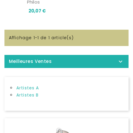
Philos
Prix
20,07 €
Affichage 1-1 de 1 article(s)

Meilleures Ventes
Artistes A
Artistes B