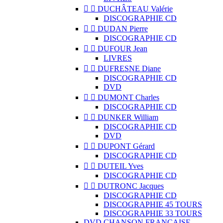


DUCHÂTEAU Valérie
DISCOGRAPHIE CD


DUDAN Pierre
DISCOGRAPHIE CD


DUFOUR Jean
LIVRES


DUFRESNE Diane
DISCOGRAPHIE CD
DVD


DUMONT Charles
DISCOGRAPHIE CD


DUNKER William
DISCOGRAPHIE CD
DVD


DUPONT Gérard
DISCOGRAPHIE CD


DUTEIL Yves
DISCOGRAPHIE CD


DUTRONC Jacques
DISCOGRAPHIE CD
DISCOGRAPHIE 45 TOURS
DISCOGRAPHIE 33 TOURS
DVD CHANSON FRANCAISE