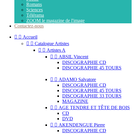
Romans
Sciences
Télérama
ZOOM le magazine de l'image
Contactez-nous


Accueil


Catalogue Artistes


Artistes A


ABSIL Vincent
DISCOGRAPHIE CD
DISCOGRAPHIE 45 TOURS


ADAMO Salvatore
DISCOGRAPHIE CD
DISCOGRAPHIE 45 TOURS
DISCOGRAPHIE 33 TOURS
MAGAZINE


AGE TENDRE ET TÊTE DE BOIS
CD
DVD


AKENDENGUE Pierre
DISCOGRAPHIE CD