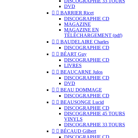
DISCOGRAPHIE 33 TOURS
DVD


BARRIER Ricet
DISCOGRAPHIE CD
MAGAZINE
MAGAZINE EN
TÉLÉCHARGEMENT (pdf)


BAUDELAIRE Charles
DISCOGRAPHIE CD


BÉART Guy
DISCOGRAPHIE CD
LIVRES


BEAUCARNE Julos
DISCOGRAPHIE CD
DVD


BEAU DOMMAGE
DISCOGRAPHIE CD


BEAUSONGE Lucid
DISCOGRAPHIE CD
DISCOGRAPHIE 45 TOURS
VINYLS
DISCOGRAPHIE 33 TOURS


BÉCAUD Gilbert
DISCOGRAPHIE CD