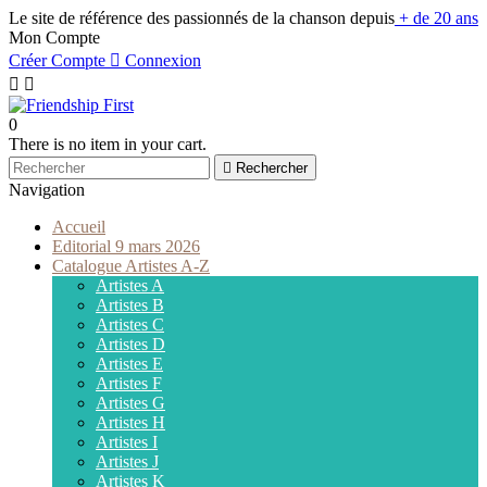
Le site de référence des passionnés de la chanson depuis
+ de 20 ans
Mon Compte
Créer Compte

Connexion


0
There is no item in your cart.

Rechercher
Navigation
Accueil
Editorial 9 mars 2026
Catalogue Artistes A-Z
Artistes A
Artistes B
Artistes C
Artistes D
Artistes E
Artistes F
Artistes G
Artistes H
Artistes I
Artistes J
Artistes K