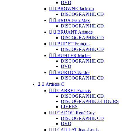
DVD


BROWNE Jackson
DISCOGRAPHIE CD


BRUA Jean-Max
DISCOGRAPHIE CD


BRUANT Aristide
DISCOGRAPHIE CD


BUDET François
DISCOGRAPHIE CD


BUHLER Michel
DISCOGRAPHIE CD
DVD


BURTON André
DISCOGRAPHIE CD


Artistes C


CABREL Francis
DISCOGRAPHIE CD
DISCOGRAPHIE 33 TOURS
LIVRES


CADOU René Guy
DISCOGRAPHIE CD
DVD


CAILLAT Jean-Louis