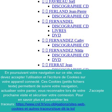


FAVREAU Joël
DISCOGRAPHIE CD


FERLAND Jean-Pierre
DISCOGRAPHIE CD


FERNANDEL
DISCOGRAPHIE CD
LIVRES
DVD


FERNANDEZ Cathy
DISCOGRAPHIE CD


FERNANDEZ Nilda
DISCOGRAPHIE CD
DVD


FERRAT Jean
DISCOGRAPHIE CD
En poursuivant votre navigation sur ce site, vous
DISCOGRAPHIE 45 TOURS
devez accepter l’utilisation et l'écriture de Cookies sur
DISCOGRAPHIE 33 TOURS
votre appareil connecté. Ces Cookies (petits fichiers
DVD
texte) permettent de suivre votre navigation,
MAGAZINE
actualiser votre panier, vous reconnaitre lors de votre
J'accepte


FERRAT Jean & SES
prochaine visite et sécuriser votre connexion. Pour
INTERPRÈTES
en savoir plus et paramétrer les
DISCOGRAPHIE CD
traceurs:
https://www.cnil.fr/vos-obligations/sites-web-


FERRÉ Léo
cookies-et-autres-traceurs/que-dit-la-loi/