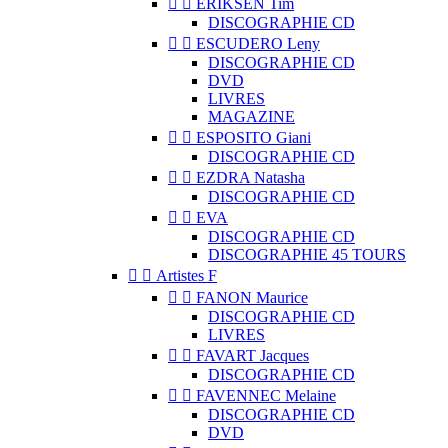


ERIKSEN Tim
DISCOGRAPHIE CD


ESCUDERO Leny
DISCOGRAPHIE CD
DVD
LIVRES
MAGAZINE


ESPOSITO Giani
DISCOGRAPHIE CD


EZDRA Natasha
DISCOGRAPHIE CD


EVA
DISCOGRAPHIE CD
DISCOGRAPHIE 45 TOURS


Artistes F


FANON Maurice
DISCOGRAPHIE CD
LIVRES


FAVART Jacques
DISCOGRAPHIE CD


FAVENNEC Melaine
DISCOGRAPHIE CD
DVD