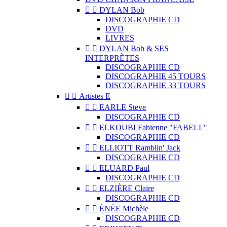


DYLAN Bob
DISCOGRAPHIE CD
DVD
LIVRES


DYLAN Bob & SES
INTERPRÈTES
DISCOGRAPHIE CD
DISCOGRAPHIE 45 TOURS
DISCOGRAPHIE 33 TOURS


Artistes E


EARLE Steve
DISCOGRAPHIE CD


ELKOUBI Fabienne "FABELL"
DISCOGRAPHIE CD


ELLIOTT Ramblin' Jack
DISCOGRAPHIE CD


ELUARD Paul
DISCOGRAPHIE CD


ELZIÈRE Claire
DISCOGRAPHIE CD


ÉNÉE Michèle
DISCOGRAPHIE CD