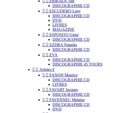


ERIKSEN Tim
DISCOGRAPHIE CD


ESCUDERO Leny
DISCOGRAPHIE CD
DVD
LIVRES
MAGAZINE


ESPOSITO Giani
DISCOGRAPHIE CD


EZDRA Natasha
DISCOGRAPHIE CD


EVA
DISCOGRAPHIE CD
DISCOGRAPHIE 45 TOURS


Artistes F


FANON Maurice
DISCOGRAPHIE CD
LIVRES


FAVART Jacques
DISCOGRAPHIE CD


FAVENNEC Melaine
DISCOGRAPHIE CD
DVD