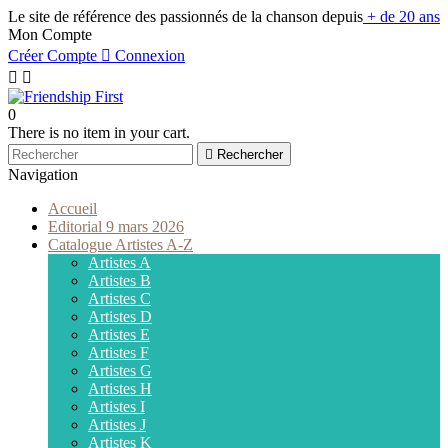
Le site de référence des passionnés de la chanson depuis
+ de 20 ans
Mon Compte
Créer Compte

Connexion


0
There is no item in your cart.

Rechercher
Navigation
Accueil
Editorial 9 mars 2026
Catalogue Artistes A-Z
Artistes A
Artistes B
Artistes C
Artistes D
Artistes E
Artistes F
Artistes G
Artistes H
Artistes I
Artistes J
Artistes K