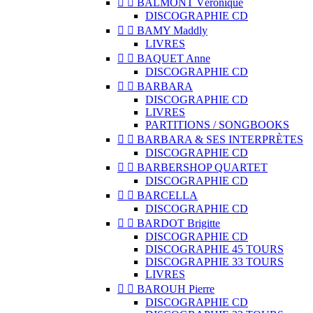


BALMONT Véronique
DISCOGRAPHIE CD


BAMY Maddly
LIVRES


BAQUET Anne
DISCOGRAPHIE CD


BARBARA
DISCOGRAPHIE CD
LIVRES
PARTITIONS / SONGBOOKS


BARBARA & SES INTERPRÈTES
DISCOGRAPHIE CD


BARBERSHOP QUARTET
DISCOGRAPHIE CD


BARCELLA
DISCOGRAPHIE CD


BARDOT Brigitte
DISCOGRAPHIE CD
DISCOGRAPHIE 45 TOURS
DISCOGRAPHIE 33 TOURS
LIVRES


BAROUH Pierre
DISCOGRAPHIE CD