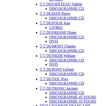


DUCHÂTEAU Valérie
DISCOGRAPHIE CD


DUDAN Pierre
DISCOGRAPHIE CD


DUFOUR Jean
LIVRES


DUFRESNE Diane
DISCOGRAPHIE CD
DVD


DUMONT Charles
DISCOGRAPHIE CD


DUNKER William
DISCOGRAPHIE CD
DVD


DUPONT Gérard
DISCOGRAPHIE CD


DUTEIL Yves
DISCOGRAPHIE CD


DUTRONC Jacques
DISCOGRAPHIE CD
DISCOGRAPHIE 45 TOURS
DISCOGRAPHIE 33 TOURS
DVD CHANSON FRANCAISE