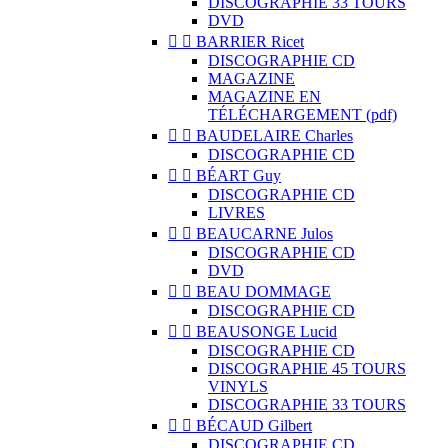
DISCOGRAPHIE 33 TOURS
DVD


BARRIER Ricet
DISCOGRAPHIE CD
MAGAZINE
MAGAZINE EN
TÉLÉCHARGEMENT (pdf)


BAUDELAIRE Charles
DISCOGRAPHIE CD


BÉART Guy
DISCOGRAPHIE CD
LIVRES


BEAUCARNE Julos
DISCOGRAPHIE CD
DVD


BEAU DOMMAGE
DISCOGRAPHIE CD


BEAUSONGE Lucid
DISCOGRAPHIE CD
DISCOGRAPHIE 45 TOURS
VINYLS
DISCOGRAPHIE 33 TOURS


BÉCAUD Gilbert
DISCOGRAPHIE CD