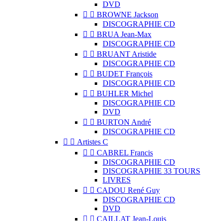
DVD


BROWNE Jackson
DISCOGRAPHIE CD


BRUA Jean-Max
DISCOGRAPHIE CD


BRUANT Aristide
DISCOGRAPHIE CD


BUDET François
DISCOGRAPHIE CD


BUHLER Michel
DISCOGRAPHIE CD
DVD


BURTON André
DISCOGRAPHIE CD


Artistes C


CABREL Francis
DISCOGRAPHIE CD
DISCOGRAPHIE 33 TOURS
LIVRES


CADOU René Guy
DISCOGRAPHIE CD
DVD


CAILLAT Jean-Louis