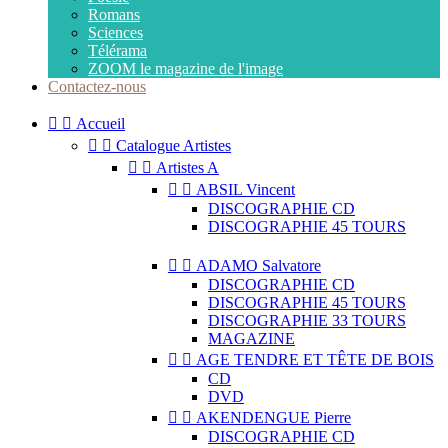
Romans
Sciences
Télérama
ZOOM le magazine de l'image
Contactez-nous


Accueil


Catalogue Artistes


Artistes A


ABSIL Vincent
DISCOGRAPHIE CD
DISCOGRAPHIE 45 TOURS


ADAMO Salvatore
DISCOGRAPHIE CD
DISCOGRAPHIE 45 TOURS
DISCOGRAPHIE 33 TOURS
MAGAZINE


AGE TENDRE ET TÊTE DE BOIS
CD
DVD


AKENDENGUE Pierre
DISCOGRAPHIE CD