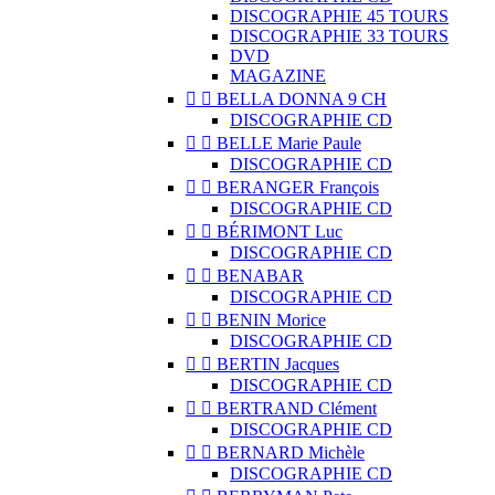
DISCOGRAPHIE 45 TOURS
DISCOGRAPHIE 33 TOURS
DVD
MAGAZINE


BELLA DONNA 9 CH
DISCOGRAPHIE CD


BELLE Marie Paule
DISCOGRAPHIE CD


BERANGER François
DISCOGRAPHIE CD


BÉRIMONT Luc
DISCOGRAPHIE CD


BENABAR
DISCOGRAPHIE CD


BENIN Morice
DISCOGRAPHIE CD


BERTIN Jacques
DISCOGRAPHIE CD


BERTRAND Clément
DISCOGRAPHIE CD


BERNARD Michèle
DISCOGRAPHIE CD