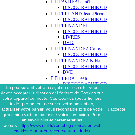


FAVREAU Joël
DISCOGRAPHIE CD


FERLAND Jean-Pierre
DISCOGRAPHIE CD


FERNANDEL
DISCOGRAPHIE CD
LIVRES
DVD


FERNANDEZ Cathy
DISCOGRAPHIE CD


FERNANDEZ Nilda
DISCOGRAPHIE CD
DVD


FERRAT Jean
DISCOGRAPHIE CD
En poursuivant votre navigation sur ce site, vous
DISCOGRAPHIE 45 TOURS
devez accepter l’utilisation et l'écriture de Cookies sur
DISCOGRAPHIE 33 TOURS
votre appareil connecté. Ces Cookies (petits fichiers
DVD
texte) permettent de suivre votre navigation,
MAGAZINE
actualiser votre panier, vous reconnaitre lors de votre
J'accepte


FERRAT Jean & SES
prochaine visite et sécuriser votre connexion. Pour
INTERPRÈTES
en savoir plus et paramétrer les
DISCOGRAPHIE CD
traceurs:
https://www.cnil.fr/vos-obligations/sites-web-


FERRÉ Léo
cookies-et-autres-traceurs/que-dit-la-loi/