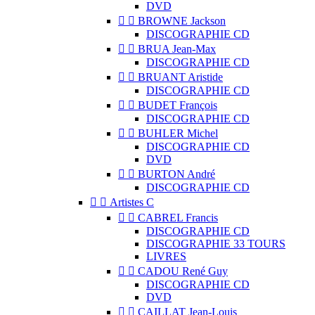
DVD


BROWNE Jackson
DISCOGRAPHIE CD


BRUA Jean-Max
DISCOGRAPHIE CD


BRUANT Aristide
DISCOGRAPHIE CD


BUDET François
DISCOGRAPHIE CD


BUHLER Michel
DISCOGRAPHIE CD
DVD


BURTON André
DISCOGRAPHIE CD


Artistes C


CABREL Francis
DISCOGRAPHIE CD
DISCOGRAPHIE 33 TOURS
LIVRES


CADOU René Guy
DISCOGRAPHIE CD
DVD


CAILLAT Jean-Louis