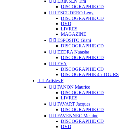


ERIKSEN Tim
DISCOGRAPHIE CD


ESCUDERO Leny
DISCOGRAPHIE CD
DVD
LIVRES
MAGAZINE


ESPOSITO Giani
DISCOGRAPHIE CD


EZDRA Natasha
DISCOGRAPHIE CD


EVA
DISCOGRAPHIE CD
DISCOGRAPHIE 45 TOURS


Artistes F


FANON Maurice
DISCOGRAPHIE CD
LIVRES


FAVART Jacques
DISCOGRAPHIE CD


FAVENNEC Melaine
DISCOGRAPHIE CD
DVD