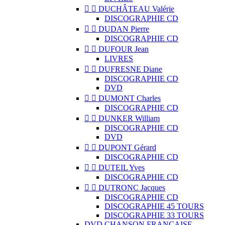


DUCHÂTEAU Valérie
DISCOGRAPHIE CD


DUDAN Pierre
DISCOGRAPHIE CD


DUFOUR Jean
LIVRES


DUFRESNE Diane
DISCOGRAPHIE CD
DVD


DUMONT Charles
DISCOGRAPHIE CD


DUNKER William
DISCOGRAPHIE CD
DVD


DUPONT Gérard
DISCOGRAPHIE CD


DUTEIL Yves
DISCOGRAPHIE CD


DUTRONC Jacques
DISCOGRAPHIE CD
DISCOGRAPHIE 45 TOURS
DISCOGRAPHIE 33 TOURS
DVD CHANSON FRANCAISE