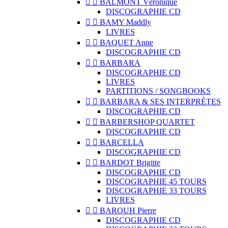


BALMONT Véronique
DISCOGRAPHIE CD


BAMY Maddly
LIVRES


BAQUET Anne
DISCOGRAPHIE CD


BARBARA
DISCOGRAPHIE CD
LIVRES
PARTITIONS / SONGBOOKS


BARBARA & SES INTERPRÈTES
DISCOGRAPHIE CD


BARBERSHOP QUARTET
DISCOGRAPHIE CD


BARCELLA
DISCOGRAPHIE CD


BARDOT Brigitte
DISCOGRAPHIE CD
DISCOGRAPHIE 45 TOURS
DISCOGRAPHIE 33 TOURS
LIVRES


BAROUH Pierre
DISCOGRAPHIE CD