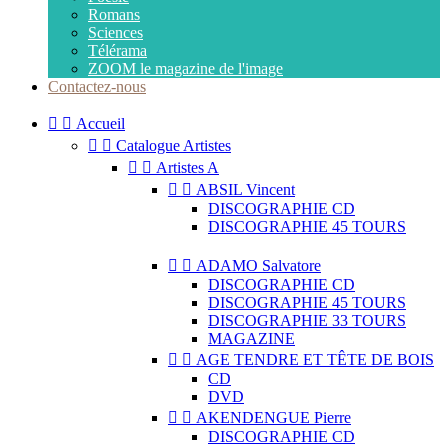
Romans
Sciences
Télérama
ZOOM le magazine de l'image
Contactez-nous


Accueil


Catalogue Artistes


Artistes A


ABSIL Vincent
DISCOGRAPHIE CD
DISCOGRAPHIE 45 TOURS


ADAMO Salvatore
DISCOGRAPHIE CD
DISCOGRAPHIE 45 TOURS
DISCOGRAPHIE 33 TOURS
MAGAZINE


AGE TENDRE ET TÊTE DE BOIS
CD
DVD


AKENDENGUE Pierre
DISCOGRAPHIE CD