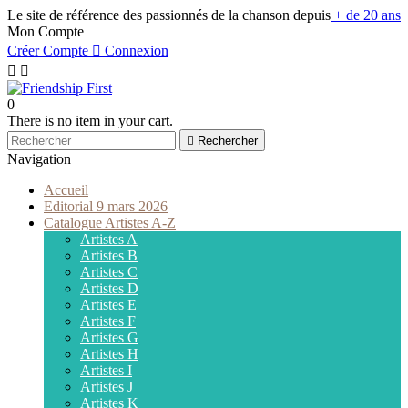
Le site de référence des passionnés de la chanson depuis
+ de 20 ans
Mon Compte
Créer Compte

Connexion


0
There is no item in your cart.

Rechercher
Navigation
Accueil
Editorial 9 mars 2026
Catalogue Artistes A-Z
Artistes A
Artistes B
Artistes C
Artistes D
Artistes E
Artistes F
Artistes G
Artistes H
Artistes I
Artistes J
Artistes K