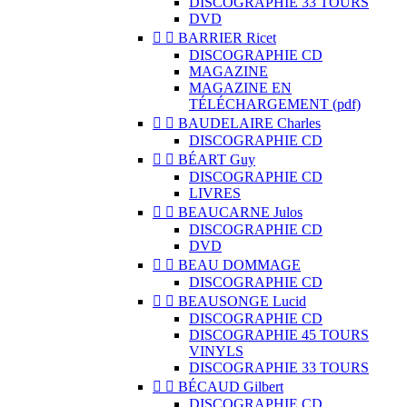
DISCOGRAPHIE 33 TOURS
DVD


BARRIER Ricet
DISCOGRAPHIE CD
MAGAZINE
MAGAZINE EN
TÉLÉCHARGEMENT (pdf)


BAUDELAIRE Charles
DISCOGRAPHIE CD


BÉART Guy
DISCOGRAPHIE CD
LIVRES


BEAUCARNE Julos
DISCOGRAPHIE CD
DVD


BEAU DOMMAGE
DISCOGRAPHIE CD


BEAUSONGE Lucid
DISCOGRAPHIE CD
DISCOGRAPHIE 45 TOURS
VINYLS
DISCOGRAPHIE 33 TOURS


BÉCAUD Gilbert
DISCOGRAPHIE CD