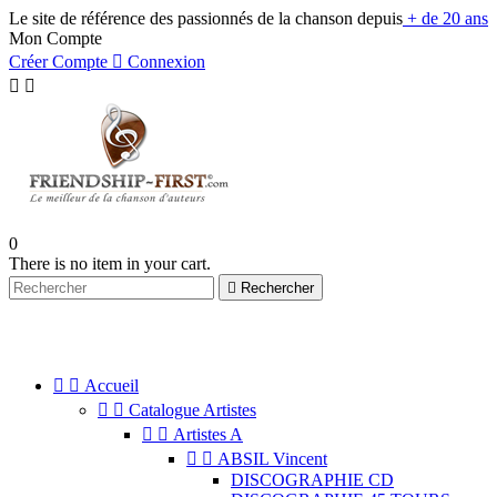
Le site de référence des passionnés de la chanson depuis
+ de 20 ans
Mon Compte
Créer Compte

Connexion


0
There is no item in your cart.

Rechercher
NAVIGATION


Accueil


Catalogue Artistes


Artistes A


ABSIL Vincent
DISCOGRAPHIE CD