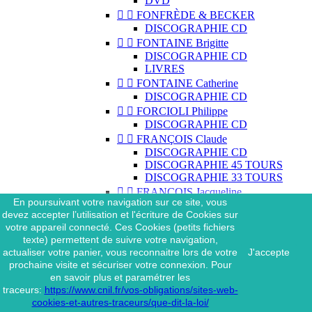
DVD


FONFRÈDE & BECKER
DISCOGRAPHIE CD


FONTAINE Brigitte
DISCOGRAPHIE CD
LIVRES


FONTAINE Catherine
DISCOGRAPHIE CD


FORCIOLI Philippe
DISCOGRAPHIE CD


FRANÇOIS Claude
DISCOGRAPHIE CD
DISCOGRAPHIE 45 TOURS
DISCOGRAPHIE 33 TOURS


FRANÇOIS Jacqueline
En poursuivant votre navigation sur ce site, vous
DISCOGRAPHIE CD
devez accepter l’utilisation et l'écriture de Cookies sur


FRASIAK Eric
votre appareil connecté. Ces Cookies (petits fichiers
DISCOGRAPHIE CD
texte) permettent de suivre votre navigation,


FRÉDÉRIQUE
actualiser votre panier, vous reconnaitre lors de votre
J'accepte
DISCOGRAPHIE CD
prochaine visite et sécuriser votre connexion. Pour


FRÉZIN Colombe
en savoir plus et paramétrer les
DISCOGRAPHIE CD
traceurs:
https://www.cnil.fr/vos-obligations/sites-web-
cookies-et-autres-traceurs/que-dit-la-loi/


FUGAIN Michel