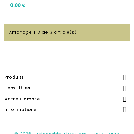
Prix
0,00 €
Affichage 1-3 de 3 article(s)

Produits

Liens Utiles

Votre Compte

Informations
© 2026 - Friendship-First.com - Tous Droits