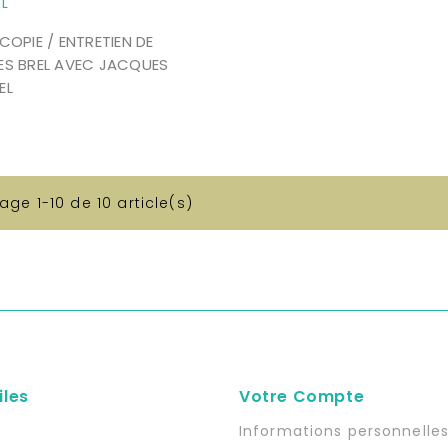
COPIE / ENTRETIEN DE
S BREL AVEC JACQUES
EL
Prix
hage 1-10 de 10 article(s)
iles
Votre Compte
n
Informations personnelle