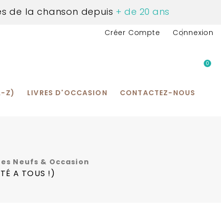
és de la chanson depuis
+ de 20 ans
Créer Compte
Connexion
0
us Contacter
A-Z)
LIVRES D'OCCASION
CONTACTEZ-NOUS
vres Neufs & Occasion
TÉ A TOUS !)