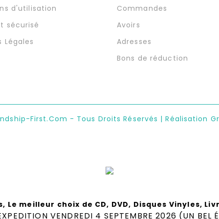
ns d'utilisation
Commandes
t sécurisé
Avoirs
s Légales
Adresses
Bons de réduction
endship-First.com - Tous Droits Réservés | Réalisation G
s, Le meilleur choix de CD, DVD, Disques Vinyles, Li
XPEDITION VENDREDI 4 SEPTEMBRE 2026 (UN BEL É