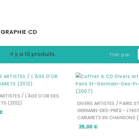
talogue Artistes
Artistes B
BREL Jacques
DISC
GRAPHIE CD
Il y a 10 produits.
Trier par :
ARTISTES / L'ÂGE D'OR DES
TS (2012)
DIVERS ARTISTES / PARIS S
GERMAIN-DES-PRÈS - L'HIS
Prix
 €
CABARETS EN CHANSONS (
Prix
25,00 €