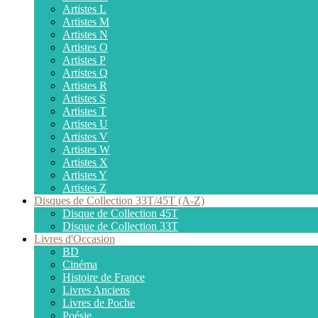
Artistes L
Artistes M
Artistes N
Artistes O
Artistes P
Artistes Q
Artistes R
Artistes S
Artistes T
Artistes U
Artistes V
Artistes W
Artistes X
Artistes Y
Artistes Z
Disques de Collection 33T/45T (A-Z)
Disque de Collection 45T
Disque de Collection 33T
Livres d'Occasion
BD
Cinéma
Histoire de France
Livres Anciens
Livres de Poche
Poésie