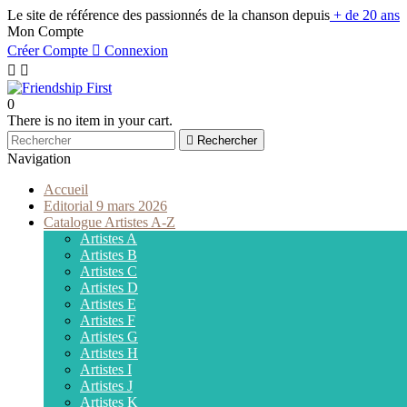
Le site de référence des passionnés de la chanson depuis
+ de 20 ans
Mon Compte
Créer Compte

Connexion


0
There is no item in your cart.

Rechercher
Navigation
Accueil
Editorial 9 mars 2026
Catalogue Artistes A-Z
Artistes A
Artistes B
Artistes C
Artistes D
Artistes E
Artistes F
Artistes G
Artistes H
Artistes I
Artistes J
Artistes K