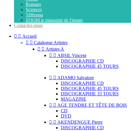
Romans
Sciences
Télérama
ZOOM le magazine de l'image
Contactez-nous


Accueil


Catalogue Artistes


Artistes A


ABSIL Vincent
DISCOGRAPHIE CD
DISCOGRAPHIE 45 TOURS


ADAMO Salvatore
DISCOGRAPHIE CD
DISCOGRAPHIE 45 TOURS
DISCOGRAPHIE 33 TOURS
MAGAZINE


AGE TENDRE ET TÊTE DE BOIS
CD
DVD


AKENDENGUE Pierre
DISCOGRAPHIE CD