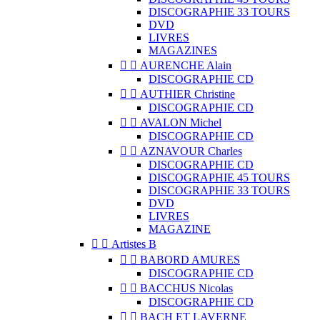
DISCOGRAPHIE 33 TOURS
DVD
LIVRES
MAGAZINES


AURENCHE Alain
DISCOGRAPHIE CD


AUTHIER Christine
DISCOGRAPHIE CD


AVALON Michel
DISCOGRAPHIE CD


AZNAVOUR Charles
DISCOGRAPHIE CD
DISCOGRAPHIE 45 TOURS
DISCOGRAPHIE 33 TOURS
DVD
LIVRES
MAGAZINE


Artistes B


BABORD AMURES
DISCOGRAPHIE CD


BACCHUS Nicolas
DISCOGRAPHIE CD


BACH ET LAVERNE