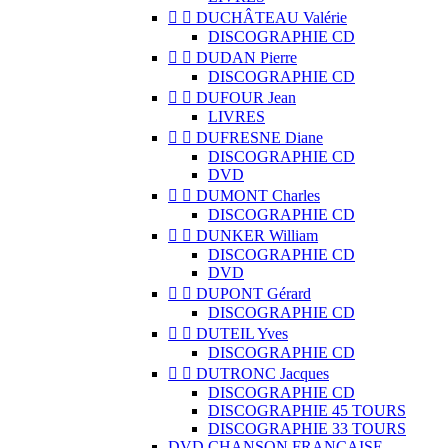


DUCHÂTEAU Valérie
DISCOGRAPHIE CD


DUDAN Pierre
DISCOGRAPHIE CD


DUFOUR Jean
LIVRES


DUFRESNE Diane
DISCOGRAPHIE CD
DVD


DUMONT Charles
DISCOGRAPHIE CD


DUNKER William
DISCOGRAPHIE CD
DVD


DUPONT Gérard
DISCOGRAPHIE CD


DUTEIL Yves
DISCOGRAPHIE CD


DUTRONC Jacques
DISCOGRAPHIE CD
DISCOGRAPHIE 45 TOURS
DISCOGRAPHIE 33 TOURS
DVD CHANSON FRANCAISE