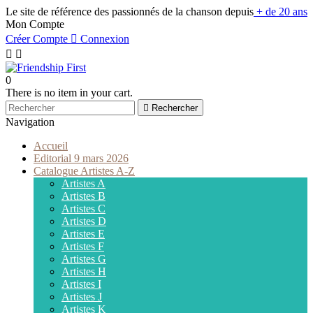
Le site de référence des passionnés de la chanson depuis
+ de 20 ans
Mon Compte
Créer Compte

Connexion


0
There is no item in your cart.

Rechercher
Navigation
Accueil
Editorial 9 mars 2026
Catalogue Artistes A-Z
Artistes A
Artistes B
Artistes C
Artistes D
Artistes E
Artistes F
Artistes G
Artistes H
Artistes I
Artistes J
Artistes K