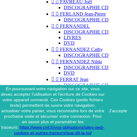


FAVREAU Joël
DISCOGRAPHIE CD


FERLAND Jean-Pierre
DISCOGRAPHIE CD


FERNANDEL
DISCOGRAPHIE CD
LIVRES
DVD


FERNANDEZ Cathy
DISCOGRAPHIE CD


FERNANDEZ Nilda
DISCOGRAPHIE CD
DVD


FERRAT Jean
DISCOGRAPHIE CD
En poursuivant votre navigation sur ce site, vous
DISCOGRAPHIE 45 TOURS
devez accepter l’utilisation et l'écriture de Cookies sur
DISCOGRAPHIE 33 TOURS
votre appareil connecté. Ces Cookies (petits fichiers
DVD
texte) permettent de suivre votre navigation,
MAGAZINE
actualiser votre panier, vous reconnaitre lors de votre
J'accepte


FERRAT Jean & SES
prochaine visite et sécuriser votre connexion. Pour
INTERPRÈTES
en savoir plus et paramétrer les
DISCOGRAPHIE CD
traceurs:
https://www.cnil.fr/vos-obligations/sites-web-


FERRÉ Léo
cookies-et-autres-traceurs/que-dit-la-loi/