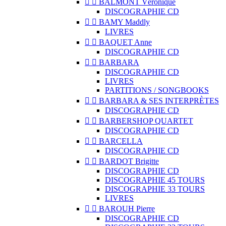


BALMONT Véronique
DISCOGRAPHIE CD


BAMY Maddly
LIVRES


BAQUET Anne
DISCOGRAPHIE CD


BARBARA
DISCOGRAPHIE CD
LIVRES
PARTITIONS / SONGBOOKS


BARBARA & SES INTERPRÈTES
DISCOGRAPHIE CD


BARBERSHOP QUARTET
DISCOGRAPHIE CD


BARCELLA
DISCOGRAPHIE CD


BARDOT Brigitte
DISCOGRAPHIE CD
DISCOGRAPHIE 45 TOURS
DISCOGRAPHIE 33 TOURS
LIVRES


BAROUH Pierre
DISCOGRAPHIE CD