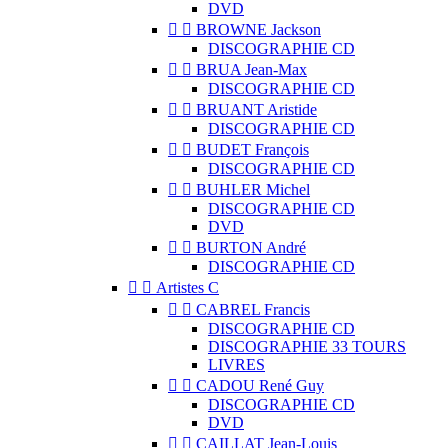
DVD


BROWNE Jackson
DISCOGRAPHIE CD


BRUA Jean-Max
DISCOGRAPHIE CD


BRUANT Aristide
DISCOGRAPHIE CD


BUDET François
DISCOGRAPHIE CD


BUHLER Michel
DISCOGRAPHIE CD
DVD


BURTON André
DISCOGRAPHIE CD


Artistes C


CABREL Francis
DISCOGRAPHIE CD
DISCOGRAPHIE 33 TOURS
LIVRES


CADOU René Guy
DISCOGRAPHIE CD
DVD


CAILLAT Jean-Louis