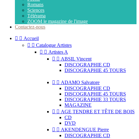
Romans
Sciences
Télérama
ZOOM le magazine de l'image
Contactez-nous


Accueil


Catalogue Artistes


Artistes A


ABSIL Vincent
DISCOGRAPHIE CD
DISCOGRAPHIE 45 TOURS


ADAMO Salvatore
DISCOGRAPHIE CD
DISCOGRAPHIE 45 TOURS
DISCOGRAPHIE 33 TOURS
MAGAZINE


AGE TENDRE ET TÊTE DE BOIS
CD
DVD


AKENDENGUE Pierre
DISCOGRAPHIE CD