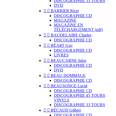
DISCOGRAPHIE 33 TOURS
DVD


BARRIER Ricet
DISCOGRAPHIE CD
MAGAZINE
MAGAZINE EN
TÉLÉCHARGEMENT (pdf)


BAUDELAIRE Charles
DISCOGRAPHIE CD


BÉART Guy
DISCOGRAPHIE CD
LIVRES


BEAUCARNE Julos
DISCOGRAPHIE CD
DVD


BEAU DOMMAGE
DISCOGRAPHIE CD


BEAUSONGE Lucid
DISCOGRAPHIE CD
DISCOGRAPHIE 45 TOURS
VINYLS
DISCOGRAPHIE 33 TOURS


BÉCAUD Gilbert
DISCOGRAPHIE CD