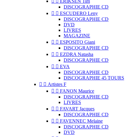


ERIKSEN Tim
DISCOGRAPHIE CD


ESCUDERO Leny
DISCOGRAPHIE CD
DVD
LIVRES
MAGAZINE


ESPOSITO Giani
DISCOGRAPHIE CD


EZDRA Natasha
DISCOGRAPHIE CD


EVA
DISCOGRAPHIE CD
DISCOGRAPHIE 45 TOURS


Artistes F


FANON Maurice
DISCOGRAPHIE CD
LIVRES


FAVART Jacques
DISCOGRAPHIE CD


FAVENNEC Melaine
DISCOGRAPHIE CD
DVD