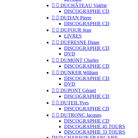


DUCHÂTEAU Valérie
DISCOGRAPHIE CD


DUDAN Pierre
DISCOGRAPHIE CD


DUFOUR Jean
LIVRES


DUFRESNE Diane
DISCOGRAPHIE CD
DVD


DUMONT Charles
DISCOGRAPHIE CD


DUNKER William
DISCOGRAPHIE CD
DVD


DUPONT Gérard
DISCOGRAPHIE CD


DUTEIL Yves
DISCOGRAPHIE CD


DUTRONC Jacques
DISCOGRAPHIE CD
DISCOGRAPHIE 45 TOURS
DISCOGRAPHIE 33 TOURS
DVD CHANSON FRANCAISE