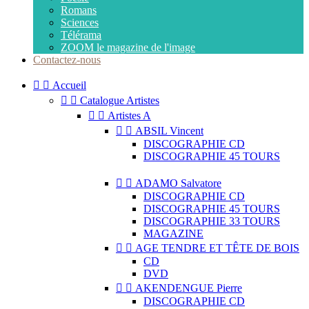
Romans
Sciences
Télérama
ZOOM le magazine de l'image
Contactez-nous


Accueil


Catalogue Artistes


Artistes A


ABSIL Vincent
DISCOGRAPHIE CD
DISCOGRAPHIE 45 TOURS


ADAMO Salvatore
DISCOGRAPHIE CD
DISCOGRAPHIE 45 TOURS
DISCOGRAPHIE 33 TOURS
MAGAZINE


AGE TENDRE ET TÊTE DE BOIS
CD
DVD


AKENDENGUE Pierre
DISCOGRAPHIE CD