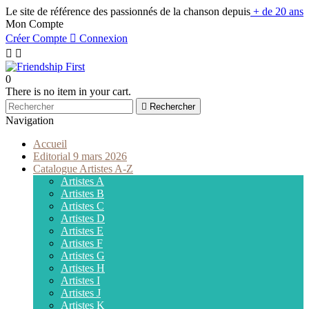
Le site de référence des passionnés de la chanson depuis
+ de 20 ans
Mon Compte
Créer Compte

Connexion


0
There is no item in your cart.

Rechercher
Navigation
Accueil
Editorial 9 mars 2026
Catalogue Artistes A-Z
Artistes A
Artistes B
Artistes C
Artistes D
Artistes E
Artistes F
Artistes G
Artistes H
Artistes I
Artistes J
Artistes K