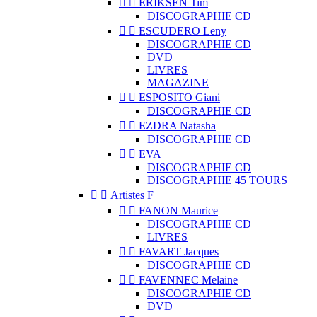


ERIKSEN Tim
DISCOGRAPHIE CD


ESCUDERO Leny
DISCOGRAPHIE CD
DVD
LIVRES
MAGAZINE


ESPOSITO Giani
DISCOGRAPHIE CD


EZDRA Natasha
DISCOGRAPHIE CD


EVA
DISCOGRAPHIE CD
DISCOGRAPHIE 45 TOURS


Artistes F


FANON Maurice
DISCOGRAPHIE CD
LIVRES


FAVART Jacques
DISCOGRAPHIE CD


FAVENNEC Melaine
DISCOGRAPHIE CD
DVD