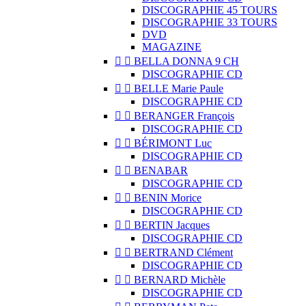
DISCOGRAPHIE 45 TOURS
DISCOGRAPHIE 33 TOURS
DVD
MAGAZINE


BELLA DONNA 9 CH
DISCOGRAPHIE CD


BELLE Marie Paule
DISCOGRAPHIE CD


BERANGER François
DISCOGRAPHIE CD


BÉRIMONT Luc
DISCOGRAPHIE CD


BENABAR
DISCOGRAPHIE CD


BENIN Morice
DISCOGRAPHIE CD


BERTIN Jacques
DISCOGRAPHIE CD


BERTRAND Clément
DISCOGRAPHIE CD


BERNARD Michèle
DISCOGRAPHIE CD