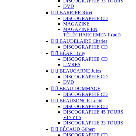
DISCOGRAPHIE 33 TOURS
DVD


BARRIER Ricet
DISCOGRAPHIE CD
MAGAZINE
MAGAZINE EN
TÉLÉCHARGEMENT (pdf)


BAUDELAIRE Charles
DISCOGRAPHIE CD


BÉART Guy
DISCOGRAPHIE CD
LIVRES


BEAUCARNE Julos
DISCOGRAPHIE CD
DVD


BEAU DOMMAGE
DISCOGRAPHIE CD


BEAUSONGE Lucid
DISCOGRAPHIE CD
DISCOGRAPHIE 45 TOURS
VINYLS
DISCOGRAPHIE 33 TOURS


BÉCAUD Gilbert
DISCOGRAPHIE CD