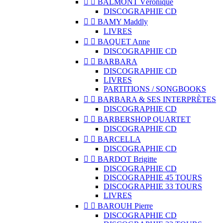


BALMONT Véronique
DISCOGRAPHIE CD


BAMY Maddly
LIVRES


BAQUET Anne
DISCOGRAPHIE CD


BARBARA
DISCOGRAPHIE CD
LIVRES
PARTITIONS / SONGBOOKS


BARBARA & SES INTERPRÈTES
DISCOGRAPHIE CD


BARBERSHOP QUARTET
DISCOGRAPHIE CD


BARCELLA
DISCOGRAPHIE CD


BARDOT Brigitte
DISCOGRAPHIE CD
DISCOGRAPHIE 45 TOURS
DISCOGRAPHIE 33 TOURS
LIVRES


BAROUH Pierre
DISCOGRAPHIE CD