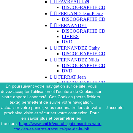


FAVREAU Joël
DISCOGRAPHIE CD


FERLAND Jean-Pierre
DISCOGRAPHIE CD


FERNANDEL
DISCOGRAPHIE CD
LIVRES
DVD


FERNANDEZ Cathy
DISCOGRAPHIE CD


FERNANDEZ Nilda
DISCOGRAPHIE CD
DVD


FERRAT Jean
DISCOGRAPHIE CD
En poursuivant votre navigation sur ce site, vous
DISCOGRAPHIE 45 TOURS
devez accepter l’utilisation et l'écriture de Cookies sur
DISCOGRAPHIE 33 TOURS
votre appareil connecté. Ces Cookies (petits fichiers
DVD
texte) permettent de suivre votre navigation,
MAGAZINE
actualiser votre panier, vous reconnaitre lors de votre
J'accepte


FERRAT Jean & SES
prochaine visite et sécuriser votre connexion. Pour
INTERPRÈTES
en savoir plus et paramétrer les
DISCOGRAPHIE CD
traceurs:
https://www.cnil.fr/vos-obligations/sites-web-


FERRÉ Léo
cookies-et-autres-traceurs/que-dit-la-loi/