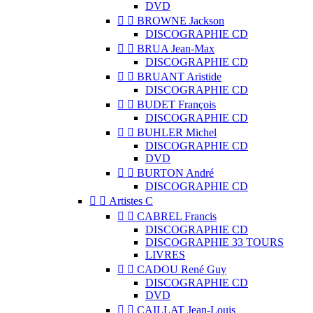
DVD


BROWNE Jackson
DISCOGRAPHIE CD


BRUA Jean-Max
DISCOGRAPHIE CD


BRUANT Aristide
DISCOGRAPHIE CD


BUDET François
DISCOGRAPHIE CD


BUHLER Michel
DISCOGRAPHIE CD
DVD


BURTON André
DISCOGRAPHIE CD


Artistes C


CABREL Francis
DISCOGRAPHIE CD
DISCOGRAPHIE 33 TOURS
LIVRES


CADOU René Guy
DISCOGRAPHIE CD
DVD


CAILLAT Jean-Louis