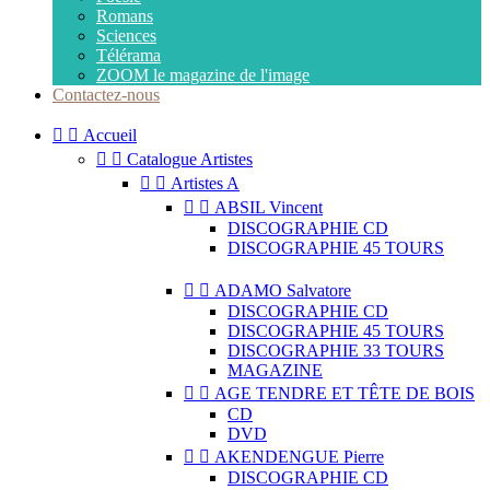
Romans
Sciences
Télérama
ZOOM le magazine de l'image
Contactez-nous


Accueil


Catalogue Artistes


Artistes A


ABSIL Vincent
DISCOGRAPHIE CD
DISCOGRAPHIE 45 TOURS


ADAMO Salvatore
DISCOGRAPHIE CD
DISCOGRAPHIE 45 TOURS
DISCOGRAPHIE 33 TOURS
MAGAZINE


AGE TENDRE ET TÊTE DE BOIS
CD
DVD


AKENDENGUE Pierre
DISCOGRAPHIE CD