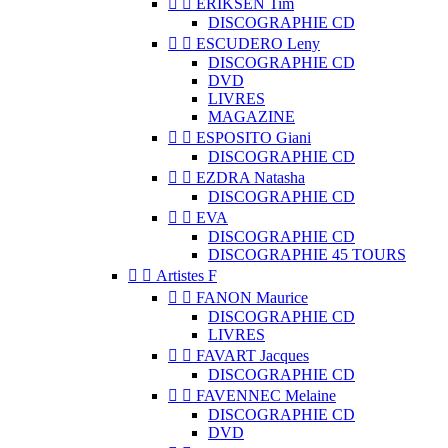


ERIKSEN Tim
DISCOGRAPHIE CD


ESCUDERO Leny
DISCOGRAPHIE CD
DVD
LIVRES
MAGAZINE


ESPOSITO Giani
DISCOGRAPHIE CD


EZDRA Natasha
DISCOGRAPHIE CD


EVA
DISCOGRAPHIE CD
DISCOGRAPHIE 45 TOURS


Artistes F


FANON Maurice
DISCOGRAPHIE CD
LIVRES


FAVART Jacques
DISCOGRAPHIE CD


FAVENNEC Melaine
DISCOGRAPHIE CD
DVD