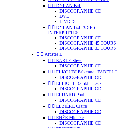


DYLAN Bob
DISCOGRAPHIE CD
DVD
LIVRES


DYLAN Bob & SES
INTERPRÈTES
DISCOGRAPHIE CD
DISCOGRAPHIE 45 TOURS
DISCOGRAPHIE 33 TOURS


Artistes E


EARLE Steve
DISCOGRAPHIE CD


ELKOUBI Fabienne "FABELL"
DISCOGRAPHIE CD


ELLIOTT Ramblin' Jack
DISCOGRAPHIE CD


ELUARD Paul
DISCOGRAPHIE CD


ELZIÈRE Claire
DISCOGRAPHIE CD


ÉNÉE Michèle
DISCOGRAPHIE CD