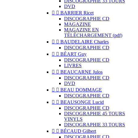
DISCOGRAPHIE 33 TOURS
DVD


BARRIER Ricet
DISCOGRAPHIE CD
MAGAZINE
MAGAZINE EN
TÉLÉCHARGEMENT (pdf)


BAUDELAIRE Charles
DISCOGRAPHIE CD


BÉART Guy
DISCOGRAPHIE CD
LIVRES


BEAUCARNE Julos
DISCOGRAPHIE CD
DVD


BEAU DOMMAGE
DISCOGRAPHIE CD


BEAUSONGE Lucid
DISCOGRAPHIE CD
DISCOGRAPHIE 45 TOURS
VINYLS
DISCOGRAPHIE 33 TOURS


BÉCAUD Gilbert
DISCOGRAPHIE CD