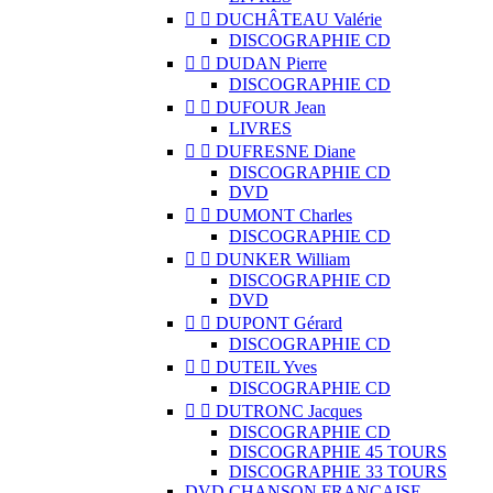


DUCHÂTEAU Valérie
DISCOGRAPHIE CD


DUDAN Pierre
DISCOGRAPHIE CD


DUFOUR Jean
LIVRES


DUFRESNE Diane
DISCOGRAPHIE CD
DVD


DUMONT Charles
DISCOGRAPHIE CD


DUNKER William
DISCOGRAPHIE CD
DVD


DUPONT Gérard
DISCOGRAPHIE CD


DUTEIL Yves
DISCOGRAPHIE CD


DUTRONC Jacques
DISCOGRAPHIE CD
DISCOGRAPHIE 45 TOURS
DISCOGRAPHIE 33 TOURS
DVD CHANSON FRANCAISE