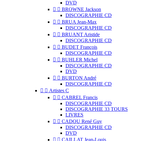
DVD


BROWNE Jackson
DISCOGRAPHIE CD


BRUA Jean-Max
DISCOGRAPHIE CD


BRUANT Aristide
DISCOGRAPHIE CD


BUDET François
DISCOGRAPHIE CD


BUHLER Michel
DISCOGRAPHIE CD
DVD


BURTON André
DISCOGRAPHIE CD


Artistes C


CABREL Francis
DISCOGRAPHIE CD
DISCOGRAPHIE 33 TOURS
LIVRES


CADOU René Guy
DISCOGRAPHIE CD
DVD


CAILLAT Jean-Louis