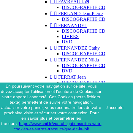


FAVREAU Joël
DISCOGRAPHIE CD


FERLAND Jean-Pierre
DISCOGRAPHIE CD


FERNANDEL
DISCOGRAPHIE CD
LIVRES
DVD


FERNANDEZ Cathy
DISCOGRAPHIE CD


FERNANDEZ Nilda
DISCOGRAPHIE CD
DVD


FERRAT Jean
DISCOGRAPHIE CD
En poursuivant votre navigation sur ce site, vous
DISCOGRAPHIE 45 TOURS
devez accepter l’utilisation et l'écriture de Cookies sur
DISCOGRAPHIE 33 TOURS
votre appareil connecté. Ces Cookies (petits fichiers
DVD
texte) permettent de suivre votre navigation,
MAGAZINE
actualiser votre panier, vous reconnaitre lors de votre
J'accepte


FERRAT Jean & SES
prochaine visite et sécuriser votre connexion. Pour
INTERPRÈTES
en savoir plus et paramétrer les
DISCOGRAPHIE CD
traceurs:
https://www.cnil.fr/vos-obligations/sites-web-


FERRÉ Léo
cookies-et-autres-traceurs/que-dit-la-loi/