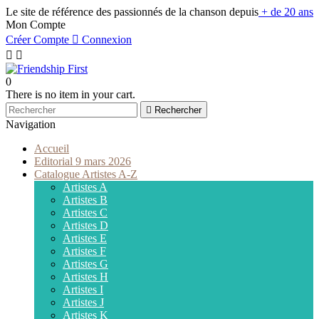
Le site de référence des passionnés de la chanson depuis
+ de 20 ans
Mon Compte
Créer Compte

Connexion


0
There is no item in your cart.

Rechercher
Navigation
Accueil
Editorial 9 mars 2026
Catalogue Artistes A-Z
Artistes A
Artistes B
Artistes C
Artistes D
Artistes E
Artistes F
Artistes G
Artistes H
Artistes I
Artistes J
Artistes K