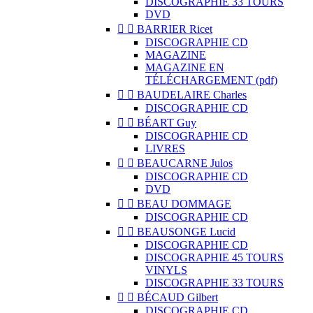
DISCOGRAPHIE 33 TOURS
DVD


BARRIER Ricet
DISCOGRAPHIE CD
MAGAZINE
MAGAZINE EN
TÉLÉCHARGEMENT (pdf)


BAUDELAIRE Charles
DISCOGRAPHIE CD


BÉART Guy
DISCOGRAPHIE CD
LIVRES


BEAUCARNE Julos
DISCOGRAPHIE CD
DVD


BEAU DOMMAGE
DISCOGRAPHIE CD


BEAUSONGE Lucid
DISCOGRAPHIE CD
DISCOGRAPHIE 45 TOURS
VINYLS
DISCOGRAPHIE 33 TOURS


BÉCAUD Gilbert
DISCOGRAPHIE CD