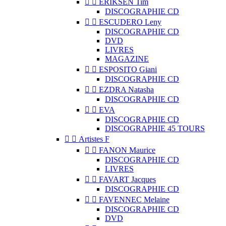


ERIKSEN Tim
DISCOGRAPHIE CD


ESCUDERO Leny
DISCOGRAPHIE CD
DVD
LIVRES
MAGAZINE


ESPOSITO Giani
DISCOGRAPHIE CD


EZDRA Natasha
DISCOGRAPHIE CD


EVA
DISCOGRAPHIE CD
DISCOGRAPHIE 45 TOURS


Artistes F


FANON Maurice
DISCOGRAPHIE CD
LIVRES


FAVART Jacques
DISCOGRAPHIE CD


FAVENNEC Melaine
DISCOGRAPHIE CD
DVD