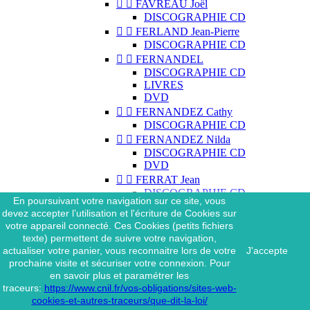


FAVREAU Joël
DISCOGRAPHIE CD


FERLAND Jean-Pierre
DISCOGRAPHIE CD


FERNANDEL
DISCOGRAPHIE CD
LIVRES
DVD


FERNANDEZ Cathy
DISCOGRAPHIE CD


FERNANDEZ Nilda
DISCOGRAPHIE CD
DVD


FERRAT Jean
DISCOGRAPHIE CD
En poursuivant votre navigation sur ce site, vous
DISCOGRAPHIE 45 TOURS
devez accepter l’utilisation et l'écriture de Cookies sur
DISCOGRAPHIE 33 TOURS
votre appareil connecté. Ces Cookies (petits fichiers
DVD
texte) permettent de suivre votre navigation,
MAGAZINE
actualiser votre panier, vous reconnaitre lors de votre
J'accepte


FERRAT Jean & SES
prochaine visite et sécuriser votre connexion. Pour
INTERPRÈTES
en savoir plus et paramétrer les
DISCOGRAPHIE CD
traceurs:
https://www.cnil.fr/vos-obligations/sites-web-


FERRÉ Léo
cookies-et-autres-traceurs/que-dit-la-loi/