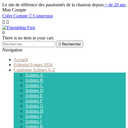
Le site de référence des passionnés de la chanson depuis
+ de 20 ans
Mon Compte
Créer Compte

Connexion


0
There is no item in your cart.

Rechercher
Navigation
Accueil
Editorial 9 mars 2026
Catalogue Artistes A-Z
Artistes A
Artistes B
Artistes C
Artistes D
Artistes E
Artistes F
Artistes G
Artistes H
Artistes I
Artistes J
Artistes K