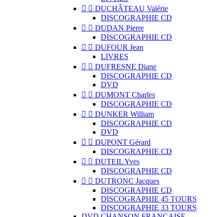


DUCHÂTEAU Valérie
DISCOGRAPHIE CD


DUDAN Pierre
DISCOGRAPHIE CD


DUFOUR Jean
LIVRES


DUFRESNE Diane
DISCOGRAPHIE CD
DVD


DUMONT Charles
DISCOGRAPHIE CD


DUNKER William
DISCOGRAPHIE CD
DVD


DUPONT Gérard
DISCOGRAPHIE CD


DUTEIL Yves
DISCOGRAPHIE CD


DUTRONC Jacques
DISCOGRAPHIE CD
DISCOGRAPHIE 45 TOURS
DISCOGRAPHIE 33 TOURS
DVD CHANSON FRANCAISE