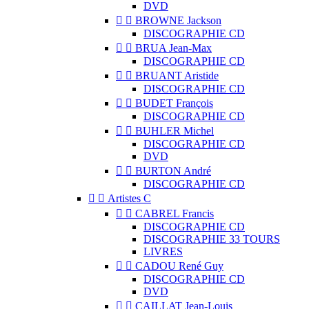
DVD


BROWNE Jackson
DISCOGRAPHIE CD


BRUA Jean-Max
DISCOGRAPHIE CD


BRUANT Aristide
DISCOGRAPHIE CD


BUDET François
DISCOGRAPHIE CD


BUHLER Michel
DISCOGRAPHIE CD
DVD


BURTON André
DISCOGRAPHIE CD


Artistes C


CABREL Francis
DISCOGRAPHIE CD
DISCOGRAPHIE 33 TOURS
LIVRES


CADOU René Guy
DISCOGRAPHIE CD
DVD


CAILLAT Jean-Louis