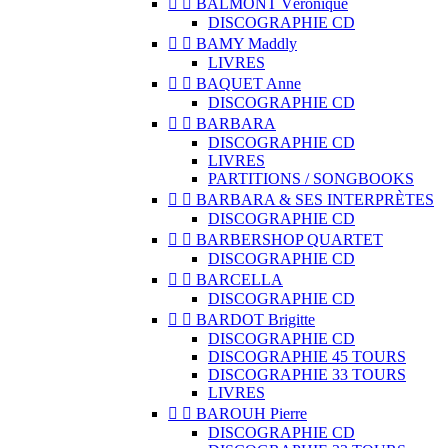


BALMONT Véronique
DISCOGRAPHIE CD


BAMY Maddly
LIVRES


BAQUET Anne
DISCOGRAPHIE CD


BARBARA
DISCOGRAPHIE CD
LIVRES
PARTITIONS / SONGBOOKS


BARBARA & SES INTERPRÈTES
DISCOGRAPHIE CD


BARBERSHOP QUARTET
DISCOGRAPHIE CD


BARCELLA
DISCOGRAPHIE CD


BARDOT Brigitte
DISCOGRAPHIE CD
DISCOGRAPHIE 45 TOURS
DISCOGRAPHIE 33 TOURS
LIVRES


BAROUH Pierre
DISCOGRAPHIE CD