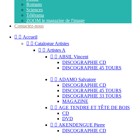
Romans
Sciences
Télérama
ZOOM le magazine de l'image
Contactez-nous


Accueil


Catalogue Artistes


Artistes A


ABSIL Vincent
DISCOGRAPHIE CD
DISCOGRAPHIE 45 TOURS


ADAMO Salvatore
DISCOGRAPHIE CD
DISCOGRAPHIE 45 TOURS
DISCOGRAPHIE 33 TOURS
MAGAZINE


AGE TENDRE ET TÊTE DE BOIS
CD
DVD


AKENDENGUE Pierre
DISCOGRAPHIE CD