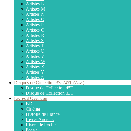
Artistes L
Artistes M
Artistes N
Artistes O
Artistes P
Artistes Q
Artistes R
Artistes S
Artistes T
Artistes U
Artistes V
Artistes W
Artistes X
Artistes Y
Artistes Z
Disques de Collection 33T/45T (A-Z)
Disque de Collection 45T
Disque de Collection 33T
Livres d'Occasion
BD
Cinéma
Histoire de France
Livres Anciens
Livres de Poche
Poésie