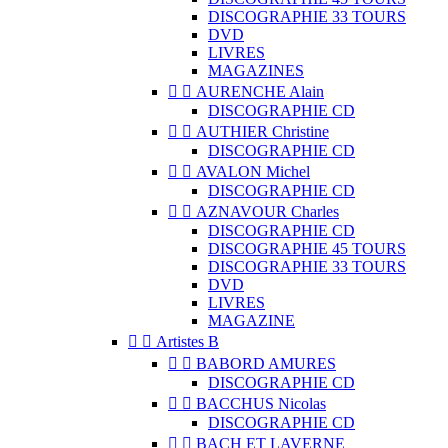
DISCOGRAPHIE 33 TOURS
DVD
LIVRES
MAGAZINES


AURENCHE Alain
DISCOGRAPHIE CD


AUTHIER Christine
DISCOGRAPHIE CD


AVALON Michel
DISCOGRAPHIE CD


AZNAVOUR Charles
DISCOGRAPHIE CD
DISCOGRAPHIE 45 TOURS
DISCOGRAPHIE 33 TOURS
DVD
LIVRES
MAGAZINE


Artistes B


BABORD AMURES
DISCOGRAPHIE CD


BACCHUS Nicolas
DISCOGRAPHIE CD


BACH ET LAVERNE