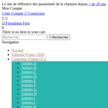
Le site de référence des passionnés de la chanson depuis
+ de 20 ans
Mon Compte
Créer Compte

Connexion


0
There is no item in your cart.

Rechercher
Navigation
Accueil
Editorial 9 mars 2026
Catalogue Artistes A-Z
Artistes A
Artistes B
Artistes C
Artistes D
Artistes E
Artistes F
Artistes G
Artistes H
Artistes I
Artistes J
Artistes K