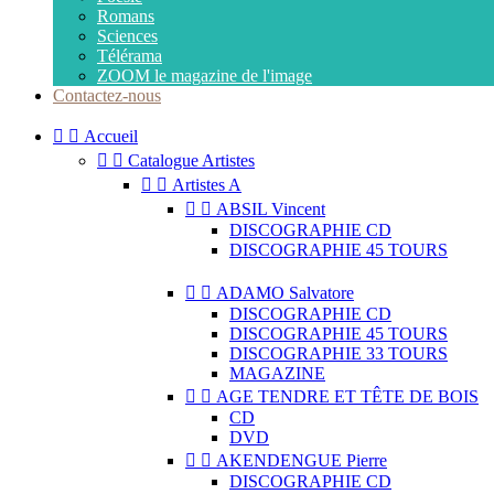
Romans
Sciences
Télérama
ZOOM le magazine de l'image
Contactez-nous


Accueil


Catalogue Artistes


Artistes A


ABSIL Vincent
DISCOGRAPHIE CD
DISCOGRAPHIE 45 TOURS


ADAMO Salvatore
DISCOGRAPHIE CD
DISCOGRAPHIE 45 TOURS
DISCOGRAPHIE 33 TOURS
MAGAZINE


AGE TENDRE ET TÊTE DE BOIS
CD
DVD


AKENDENGUE Pierre
DISCOGRAPHIE CD