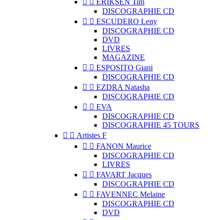


ERIKSEN Tim
DISCOGRAPHIE CD


ESCUDERO Leny
DISCOGRAPHIE CD
DVD
LIVRES
MAGAZINE


ESPOSITO Giani
DISCOGRAPHIE CD


EZDRA Natasha
DISCOGRAPHIE CD


EVA
DISCOGRAPHIE CD
DISCOGRAPHIE 45 TOURS


Artistes F


FANON Maurice
DISCOGRAPHIE CD
LIVRES


FAVART Jacques
DISCOGRAPHIE CD


FAVENNEC Melaine
DISCOGRAPHIE CD
DVD