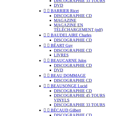
DISCOGRAPHIE 33 TOURS
DVD


BARRIER Ricet
DISCOGRAPHIE CD
MAGAZINE
MAGAZINE EN
TÉLÉCHARGEMENT (pdf)


BAUDELAIRE Charles
DISCOGRAPHIE CD


BÉART Guy
DISCOGRAPHIE CD
LIVRES


BEAUCARNE Julos
DISCOGRAPHIE CD
DVD


BEAU DOMMAGE
DISCOGRAPHIE CD


BEAUSONGE Lucid
DISCOGRAPHIE CD
DISCOGRAPHIE 45 TOURS
VINYLS
DISCOGRAPHIE 33 TOURS


BÉCAUD Gilbert
DISCOGRAPHIE CD