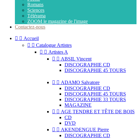
Romans
Sciences
Télérama
ZOOM le magazine de l'image
Contactez-nous


Accueil


Catalogue Artistes


Artistes A


ABSIL Vincent
DISCOGRAPHIE CD
DISCOGRAPHIE 45 TOURS


ADAMO Salvatore
DISCOGRAPHIE CD
DISCOGRAPHIE 45 TOURS
DISCOGRAPHIE 33 TOURS
MAGAZINE


AGE TENDRE ET TÊTE DE BOIS
CD
DVD


AKENDENGUE Pierre
DISCOGRAPHIE CD