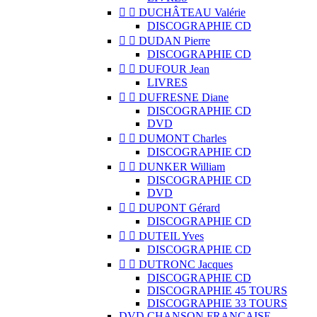


DUCHÂTEAU Valérie
DISCOGRAPHIE CD


DUDAN Pierre
DISCOGRAPHIE CD


DUFOUR Jean
LIVRES


DUFRESNE Diane
DISCOGRAPHIE CD
DVD


DUMONT Charles
DISCOGRAPHIE CD


DUNKER William
DISCOGRAPHIE CD
DVD


DUPONT Gérard
DISCOGRAPHIE CD


DUTEIL Yves
DISCOGRAPHIE CD


DUTRONC Jacques
DISCOGRAPHIE CD
DISCOGRAPHIE 45 TOURS
DISCOGRAPHIE 33 TOURS
DVD CHANSON FRANCAISE