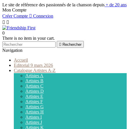
Le site de référence des passionnés de la chanson depuis
+ de 20 ans
Mon Compte
Créer Compte

Connexion


0
There is no item in your cart.

Rechercher
Navigation
Accueil
Editorial 9 mars 2026
Catalogue Artistes A-Z
Artistes A
Artistes B
Artistes C
Artistes D
Artistes E
Artistes F
Artistes G
Artistes H
Artistes I
Artistes J
Artistes K