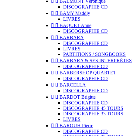


BALMONT Véronique
DISCOGRAPHIE CD


BAMY Maddly
LIVRES


BAQUET Anne
DISCOGRAPHIE CD


BARBARA
DISCOGRAPHIE CD
LIVRES
PARTITIONS / SONGBOOKS


BARBARA & SES INTERPRÈTES
DISCOGRAPHIE CD


BARBERSHOP QUARTET
DISCOGRAPHIE CD


BARCELLA
DISCOGRAPHIE CD


BARDOT Brigitte
DISCOGRAPHIE CD
DISCOGRAPHIE 45 TOURS
DISCOGRAPHIE 33 TOURS
LIVRES


BAROUH Pierre
DISCOGRAPHIE CD