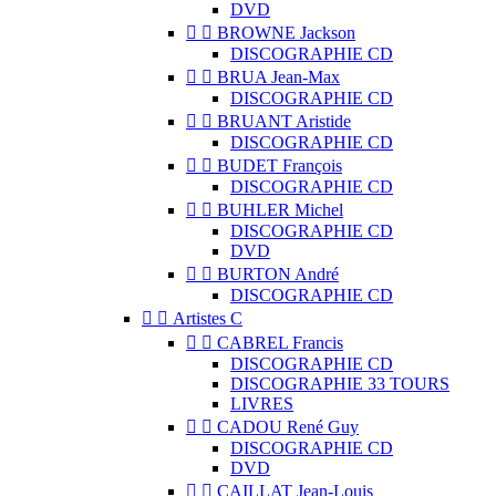
DVD


BROWNE Jackson
DISCOGRAPHIE CD


BRUA Jean-Max
DISCOGRAPHIE CD


BRUANT Aristide
DISCOGRAPHIE CD


BUDET François
DISCOGRAPHIE CD


BUHLER Michel
DISCOGRAPHIE CD
DVD


BURTON André
DISCOGRAPHIE CD


Artistes C


CABREL Francis
DISCOGRAPHIE CD
DISCOGRAPHIE 33 TOURS
LIVRES


CADOU René Guy
DISCOGRAPHIE CD
DVD


CAILLAT Jean-Louis