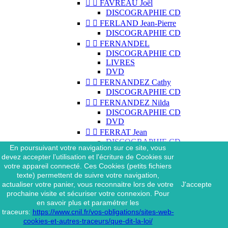


FAVREAU Joël
DISCOGRAPHIE CD


FERLAND Jean-Pierre
DISCOGRAPHIE CD


FERNANDEL
DISCOGRAPHIE CD
LIVRES
DVD


FERNANDEZ Cathy
DISCOGRAPHIE CD


FERNANDEZ Nilda
DISCOGRAPHIE CD
DVD


FERRAT Jean
DISCOGRAPHIE CD
En poursuivant votre navigation sur ce site, vous
DISCOGRAPHIE 45 TOURS
devez accepter l’utilisation et l'écriture de Cookies sur
DISCOGRAPHIE 33 TOURS
votre appareil connecté. Ces Cookies (petits fichiers
DVD
texte) permettent de suivre votre navigation,
MAGAZINE
actualiser votre panier, vous reconnaitre lors de votre
J'accepte


FERRAT Jean & SES
prochaine visite et sécuriser votre connexion. Pour
INTERPRÈTES
en savoir plus et paramétrer les
DISCOGRAPHIE CD
traceurs:
https://www.cnil.fr/vos-obligations/sites-web-


FERRÉ Léo
cookies-et-autres-traceurs/que-dit-la-loi/