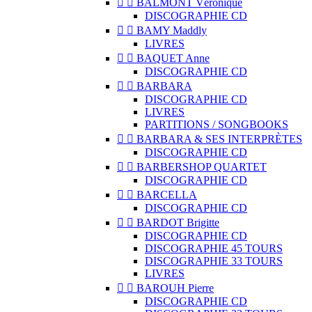


BALMONT Véronique
DISCOGRAPHIE CD


BAMY Maddly
LIVRES


BAQUET Anne
DISCOGRAPHIE CD


BARBARA
DISCOGRAPHIE CD
LIVRES
PARTITIONS / SONGBOOKS


BARBARA & SES INTERPRÈTES
DISCOGRAPHIE CD


BARBERSHOP QUARTET
DISCOGRAPHIE CD


BARCELLA
DISCOGRAPHIE CD


BARDOT Brigitte
DISCOGRAPHIE CD
DISCOGRAPHIE 45 TOURS
DISCOGRAPHIE 33 TOURS
LIVRES


BAROUH Pierre
DISCOGRAPHIE CD