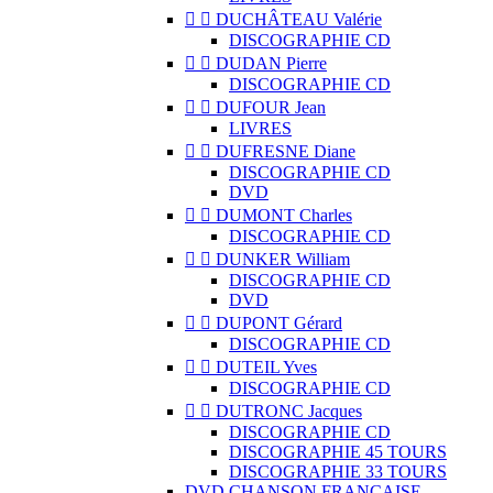


DUCHÂTEAU Valérie
DISCOGRAPHIE CD


DUDAN Pierre
DISCOGRAPHIE CD


DUFOUR Jean
LIVRES


DUFRESNE Diane
DISCOGRAPHIE CD
DVD


DUMONT Charles
DISCOGRAPHIE CD


DUNKER William
DISCOGRAPHIE CD
DVD


DUPONT Gérard
DISCOGRAPHIE CD


DUTEIL Yves
DISCOGRAPHIE CD


DUTRONC Jacques
DISCOGRAPHIE CD
DISCOGRAPHIE 45 TOURS
DISCOGRAPHIE 33 TOURS
DVD CHANSON FRANCAISE