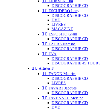


ERIKSEN Tim
DISCOGRAPHIE CD


ESCUDERO Leny
DISCOGRAPHIE CD
DVD
LIVRES
MAGAZINE


ESPOSITO Giani
DISCOGRAPHIE CD


EZDRA Natasha
DISCOGRAPHIE CD


EVA
DISCOGRAPHIE CD
DISCOGRAPHIE 45 TOURS


Artistes F


FANON Maurice
DISCOGRAPHIE CD
LIVRES


FAVART Jacques
DISCOGRAPHIE CD


FAVENNEC Melaine
DISCOGRAPHIE CD
DVD