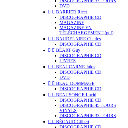
DISCOGRAPHIE 33 TOURS
DVD


BARRIER Ricet
DISCOGRAPHIE CD
MAGAZINE
MAGAZINE EN
TÉLÉCHARGEMENT (pdf)


BAUDELAIRE Charles
DISCOGRAPHIE CD


BÉART Guy
DISCOGRAPHIE CD
LIVRES


BEAUCARNE Julos
DISCOGRAPHIE CD
DVD


BEAU DOMMAGE
DISCOGRAPHIE CD


BEAUSONGE Lucid
DISCOGRAPHIE CD
DISCOGRAPHIE 45 TOURS
VINYLS
DISCOGRAPHIE 33 TOURS


BÉCAUD Gilbert
DISCOGRAPHIE CD