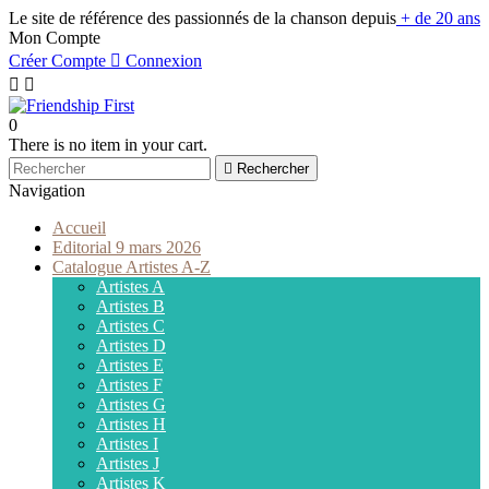
Le site de référence des passionnés de la chanson depuis
+ de 20 ans
Mon Compte
Créer Compte

Connexion


0
There is no item in your cart.

Rechercher
Navigation
Accueil
Editorial 9 mars 2026
Catalogue Artistes A-Z
Artistes A
Artistes B
Artistes C
Artistes D
Artistes E
Artistes F
Artistes G
Artistes H
Artistes I
Artistes J
Artistes K