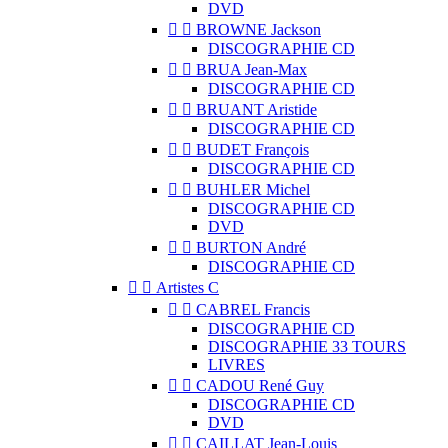
DVD


BROWNE Jackson
DISCOGRAPHIE CD


BRUA Jean-Max
DISCOGRAPHIE CD


BRUANT Aristide
DISCOGRAPHIE CD


BUDET François
DISCOGRAPHIE CD


BUHLER Michel
DISCOGRAPHIE CD
DVD


BURTON André
DISCOGRAPHIE CD


Artistes C


CABREL Francis
DISCOGRAPHIE CD
DISCOGRAPHIE 33 TOURS
LIVRES


CADOU René Guy
DISCOGRAPHIE CD
DVD


CAILLAT Jean-Louis