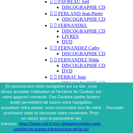


FAVREAU Joël
DISCOGRAPHIE CD


FERLAND Jean-Pierre
DISCOGRAPHIE CD


FERNANDEL
DISCOGRAPHIE CD
LIVRES
DVD


FERNANDEZ Cathy
DISCOGRAPHIE CD


FERNANDEZ Nilda
DISCOGRAPHIE CD
DVD


FERRAT Jean
DISCOGRAPHIE CD
En poursuivant votre navigation sur ce site, vous
DISCOGRAPHIE 45 TOURS
devez accepter l’utilisation et l'écriture de Cookies sur
DISCOGRAPHIE 33 TOURS
votre appareil connecté. Ces Cookies (petits fichiers
DVD
texte) permettent de suivre votre navigation,
MAGAZINE
actualiser votre panier, vous reconnaitre lors de votre
J'accepte


FERRAT Jean & SES
prochaine visite et sécuriser votre connexion. Pour
INTERPRÈTES
en savoir plus et paramétrer les
DISCOGRAPHIE CD
traceurs:
https://www.cnil.fr/vos-obligations/sites-web-


FERRÉ Léo
cookies-et-autres-traceurs/que-dit-la-loi/