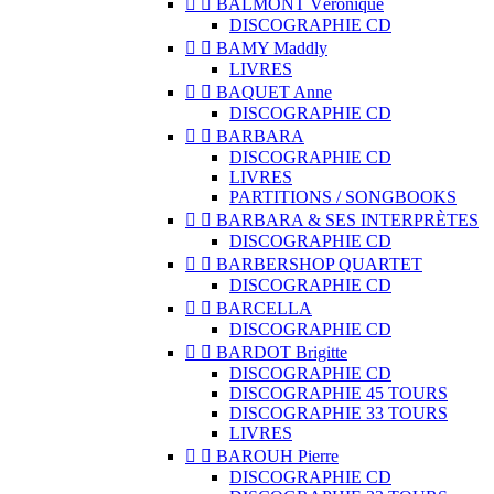


BALMONT Véronique
DISCOGRAPHIE CD


BAMY Maddly
LIVRES


BAQUET Anne
DISCOGRAPHIE CD


BARBARA
DISCOGRAPHIE CD
LIVRES
PARTITIONS / SONGBOOKS


BARBARA & SES INTERPRÈTES
DISCOGRAPHIE CD


BARBERSHOP QUARTET
DISCOGRAPHIE CD


BARCELLA
DISCOGRAPHIE CD


BARDOT Brigitte
DISCOGRAPHIE CD
DISCOGRAPHIE 45 TOURS
DISCOGRAPHIE 33 TOURS
LIVRES


BAROUH Pierre
DISCOGRAPHIE CD