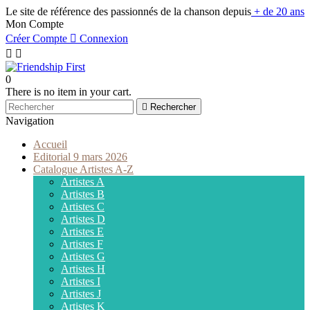
Le site de référence des passionnés de la chanson depuis
+ de 20 ans
Mon Compte
Créer Compte

Connexion


0
There is no item in your cart.

Rechercher
Navigation
Accueil
Editorial 9 mars 2026
Catalogue Artistes A-Z
Artistes A
Artistes B
Artistes C
Artistes D
Artistes E
Artistes F
Artistes G
Artistes H
Artistes I
Artistes J
Artistes K