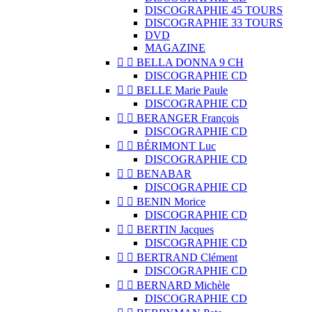
DISCOGRAPHIE 45 TOURS
DISCOGRAPHIE 33 TOURS
DVD
MAGAZINE


BELLA DONNA 9 CH
DISCOGRAPHIE CD


BELLE Marie Paule
DISCOGRAPHIE CD


BERANGER François
DISCOGRAPHIE CD


BÉRIMONT Luc
DISCOGRAPHIE CD


BENABAR
DISCOGRAPHIE CD


BENIN Morice
DISCOGRAPHIE CD


BERTIN Jacques
DISCOGRAPHIE CD


BERTRAND Clément
DISCOGRAPHIE CD


BERNARD Michèle
DISCOGRAPHIE CD