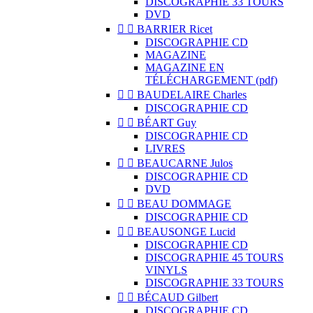
DISCOGRAPHIE 33 TOURS
DVD


BARRIER Ricet
DISCOGRAPHIE CD
MAGAZINE
MAGAZINE EN
TÉLÉCHARGEMENT (pdf)


BAUDELAIRE Charles
DISCOGRAPHIE CD


BÉART Guy
DISCOGRAPHIE CD
LIVRES


BEAUCARNE Julos
DISCOGRAPHIE CD
DVD


BEAU DOMMAGE
DISCOGRAPHIE CD


BEAUSONGE Lucid
DISCOGRAPHIE CD
DISCOGRAPHIE 45 TOURS
VINYLS
DISCOGRAPHIE 33 TOURS


BÉCAUD Gilbert
DISCOGRAPHIE CD