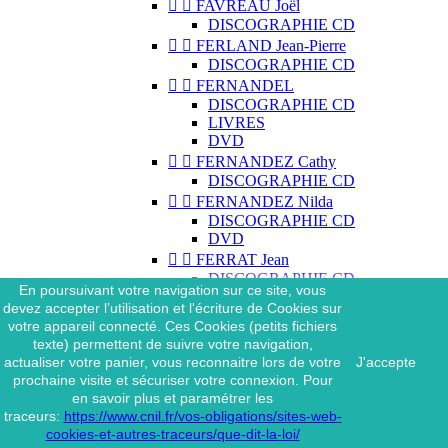


FAVREAU Joël
DISCOGRAPHIE CD


FERLAND Jean-Pierre
DISCOGRAPHIE CD


FERNANDEL
DISCOGRAPHIE CD
LIVRES
DVD


FERNANDEZ Cathy
DISCOGRAPHIE CD


FERNANDEZ Nilda
DISCOGRAPHIE CD
DVD


FERRAT Jean
DISCOGRAPHIE CD
En poursuivant votre navigation sur ce site, vous
DISCOGRAPHIE 45 TOURS
devez accepter l’utilisation et l'écriture de Cookies sur
DISCOGRAPHIE 33 TOURS
votre appareil connecté. Ces Cookies (petits fichiers
DVD
texte) permettent de suivre votre navigation,
MAGAZINE
actualiser votre panier, vous reconnaitre lors de votre
J'accepte


FERRAT Jean & SES
prochaine visite et sécuriser votre connexion. Pour
INTERPRÈTES
en savoir plus et paramétrer les
DISCOGRAPHIE CD
traceurs:
https://www.cnil.fr/vos-obligations/sites-web-


FERRÉ Léo
cookies-et-autres-traceurs/que-dit-la-loi/