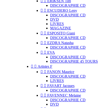


ERIKSEN Tim
DISCOGRAPHIE CD


ESCUDERO Leny
DISCOGRAPHIE CD
DVD
LIVRES
MAGAZINE


ESPOSITO Giani
DISCOGRAPHIE CD


EZDRA Natasha
DISCOGRAPHIE CD


EVA
DISCOGRAPHIE CD
DISCOGRAPHIE 45 TOURS


Artistes F


FANON Maurice
DISCOGRAPHIE CD
LIVRES


FAVART Jacques
DISCOGRAPHIE CD


FAVENNEC Melaine
DISCOGRAPHIE CD
DVD