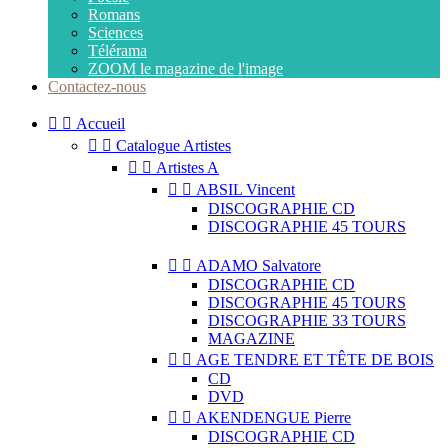
Romans
Sciences
Télérama
ZOOM le magazine de l'image
Contactez-nous


Accueil


Catalogue Artistes


Artistes A


ABSIL Vincent
DISCOGRAPHIE CD
DISCOGRAPHIE 45 TOURS


ADAMO Salvatore
DISCOGRAPHIE CD
DISCOGRAPHIE 45 TOURS
DISCOGRAPHIE 33 TOURS
MAGAZINE


AGE TENDRE ET TÊTE DE BOIS
CD
DVD


AKENDENGUE Pierre
DISCOGRAPHIE CD