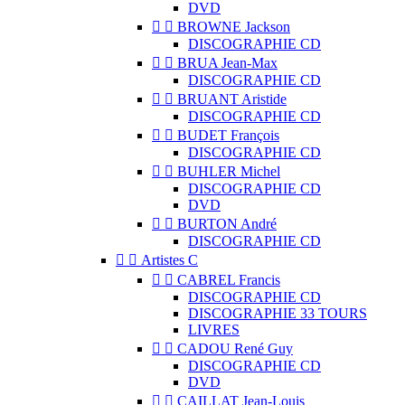
DVD


BROWNE Jackson
DISCOGRAPHIE CD


BRUA Jean-Max
DISCOGRAPHIE CD


BRUANT Aristide
DISCOGRAPHIE CD


BUDET François
DISCOGRAPHIE CD


BUHLER Michel
DISCOGRAPHIE CD
DVD


BURTON André
DISCOGRAPHIE CD


Artistes C


CABREL Francis
DISCOGRAPHIE CD
DISCOGRAPHIE 33 TOURS
LIVRES


CADOU René Guy
DISCOGRAPHIE CD
DVD


CAILLAT Jean-Louis