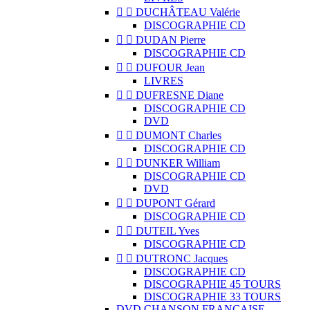


DUCHÂTEAU Valérie
DISCOGRAPHIE CD


DUDAN Pierre
DISCOGRAPHIE CD


DUFOUR Jean
LIVRES


DUFRESNE Diane
DISCOGRAPHIE CD
DVD


DUMONT Charles
DISCOGRAPHIE CD


DUNKER William
DISCOGRAPHIE CD
DVD


DUPONT Gérard
DISCOGRAPHIE CD


DUTEIL Yves
DISCOGRAPHIE CD


DUTRONC Jacques
DISCOGRAPHIE CD
DISCOGRAPHIE 45 TOURS
DISCOGRAPHIE 33 TOURS
DVD CHANSON FRANCAISE