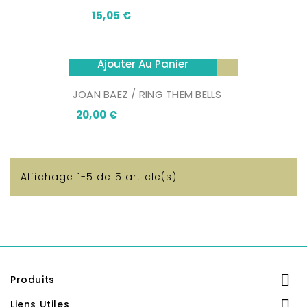
Prix
15,05 €
Ajouter Au Panier
JOAN BAEZ / RING THEM BELLS
Prix
20,00 €
Affichage 1-5 de 5 article(s)

Produits

Liens Utiles