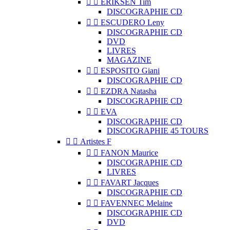


ERIKSEN Tim
DISCOGRAPHIE CD


ESCUDERO Leny
DISCOGRAPHIE CD
DVD
LIVRES
MAGAZINE


ESPOSITO Giani
DISCOGRAPHIE CD


EZDRA Natasha
DISCOGRAPHIE CD


EVA
DISCOGRAPHIE CD
DISCOGRAPHIE 45 TOURS


Artistes F


FANON Maurice
DISCOGRAPHIE CD
LIVRES


FAVART Jacques
DISCOGRAPHIE CD


FAVENNEC Melaine
DISCOGRAPHIE CD
DVD