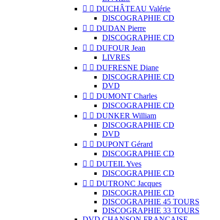


DUCHÂTEAU Valérie
DISCOGRAPHIE CD


DUDAN Pierre
DISCOGRAPHIE CD


DUFOUR Jean
LIVRES


DUFRESNE Diane
DISCOGRAPHIE CD
DVD


DUMONT Charles
DISCOGRAPHIE CD


DUNKER William
DISCOGRAPHIE CD
DVD


DUPONT Gérard
DISCOGRAPHIE CD


DUTEIL Yves
DISCOGRAPHIE CD


DUTRONC Jacques
DISCOGRAPHIE CD
DISCOGRAPHIE 45 TOURS
DISCOGRAPHIE 33 TOURS
DVD CHANSON FRANCAISE