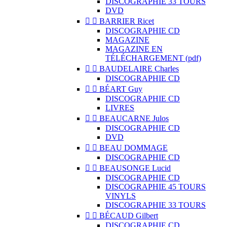
DISCOGRAPHIE 33 TOURS
DVD


BARRIER Ricet
DISCOGRAPHIE CD
MAGAZINE
MAGAZINE EN
TÉLÉCHARGEMENT (pdf)


BAUDELAIRE Charles
DISCOGRAPHIE CD


BÉART Guy
DISCOGRAPHIE CD
LIVRES


BEAUCARNE Julos
DISCOGRAPHIE CD
DVD


BEAU DOMMAGE
DISCOGRAPHIE CD


BEAUSONGE Lucid
DISCOGRAPHIE CD
DISCOGRAPHIE 45 TOURS
VINYLS
DISCOGRAPHIE 33 TOURS


BÉCAUD Gilbert
DISCOGRAPHIE CD