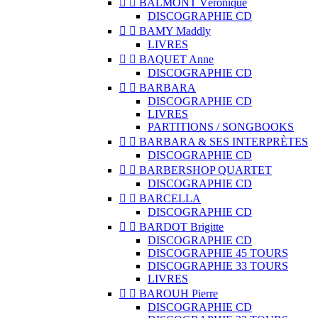


BALMONT Véronique
DISCOGRAPHIE CD


BAMY Maddly
LIVRES


BAQUET Anne
DISCOGRAPHIE CD


BARBARA
DISCOGRAPHIE CD
LIVRES
PARTITIONS / SONGBOOKS


BARBARA & SES INTERPRÈTES
DISCOGRAPHIE CD


BARBERSHOP QUARTET
DISCOGRAPHIE CD


BARCELLA
DISCOGRAPHIE CD


BARDOT Brigitte
DISCOGRAPHIE CD
DISCOGRAPHIE 45 TOURS
DISCOGRAPHIE 33 TOURS
LIVRES


BAROUH Pierre
DISCOGRAPHIE CD