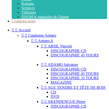
Romans
Sciences
Télérama
ZOOM le magazine de l'image
Contactez-nous


Accueil


Catalogue Artistes


Artistes A


ABSIL Vincent
DISCOGRAPHIE CD
DISCOGRAPHIE 45 TOURS


ADAMO Salvatore
DISCOGRAPHIE CD
DISCOGRAPHIE 45 TOURS
DISCOGRAPHIE 33 TOURS
MAGAZINE


AGE TENDRE ET TÊTE DE BOIS
CD
DVD


AKENDENGUE Pierre
DISCOGRAPHIE CD