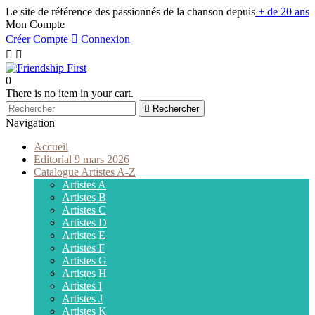
Le site de référence des passionnés de la chanson depuis
+ de 20 ans
Mon Compte
Créer Compte

Connexion


0
There is no item in your cart.

Rechercher
Navigation
Accueil
Editorial 9 mars 2026
Catalogue Artistes A-Z
Artistes A
Artistes B
Artistes C
Artistes D
Artistes E
Artistes F
Artistes G
Artistes H
Artistes I
Artistes J
Artistes K