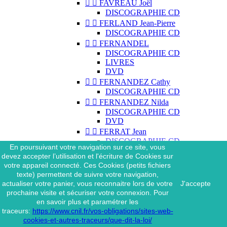


FAVREAU Joël
DISCOGRAPHIE CD


FERLAND Jean-Pierre
DISCOGRAPHIE CD


FERNANDEL
DISCOGRAPHIE CD
LIVRES
DVD


FERNANDEZ Cathy
DISCOGRAPHIE CD


FERNANDEZ Nilda
DISCOGRAPHIE CD
DVD


FERRAT Jean
DISCOGRAPHIE CD
En poursuivant votre navigation sur ce site, vous
DISCOGRAPHIE 45 TOURS
devez accepter l’utilisation et l'écriture de Cookies sur
DISCOGRAPHIE 33 TOURS
votre appareil connecté. Ces Cookies (petits fichiers
DVD
texte) permettent de suivre votre navigation,
MAGAZINE
actualiser votre panier, vous reconnaitre lors de votre
J'accepte


FERRAT Jean & SES
prochaine visite et sécuriser votre connexion. Pour
INTERPRÈTES
en savoir plus et paramétrer les
DISCOGRAPHIE CD
traceurs:
https://www.cnil.fr/vos-obligations/sites-web-


FERRÉ Léo
cookies-et-autres-traceurs/que-dit-la-loi/