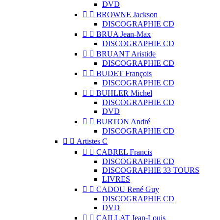
DVD


BROWNE Jackson
DISCOGRAPHIE CD


BRUA Jean-Max
DISCOGRAPHIE CD


BRUANT Aristide
DISCOGRAPHIE CD


BUDET François
DISCOGRAPHIE CD


BUHLER Michel
DISCOGRAPHIE CD
DVD


BURTON André
DISCOGRAPHIE CD


Artistes C


CABREL Francis
DISCOGRAPHIE CD
DISCOGRAPHIE 33 TOURS
LIVRES


CADOU René Guy
DISCOGRAPHIE CD
DVD


CAILLAT Jean-Louis