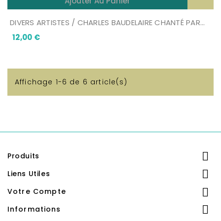
Ajouter Au Panier
DIVERS ARTISTES / CHARLES BAUDELAIRE CHANTÉ PAR...
Prix
12,00 €
Affichage 1-6 de 6 article(s)

Produits

Liens Utiles

Votre Compte

Informations