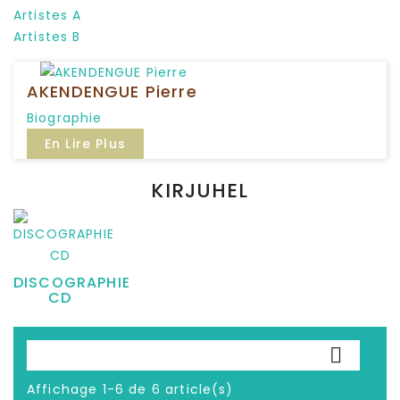
Artistes A
Artistes B
P
AKENDENGUE Pierre
Biographie
En Lire Plus
KIRJUHEL
DISCOGRAPHIE
CD

Affichage 1-6 de 6 article(s)