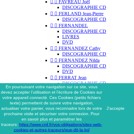


FAVREAU Joël
DISCOGRAPHIE CD


FERLAND Jean-Pierre
DISCOGRAPHIE CD


FERNANDEL
DISCOGRAPHIE CD
LIVRES
DVD


FERNANDEZ Cathy
DISCOGRAPHIE CD


FERNANDEZ Nilda
DISCOGRAPHIE CD
DVD


FERRAT Jean
DISCOGRAPHIE CD
En poursuivant votre navigation sur ce site, vous
DISCOGRAPHIE 45 TOURS
devez accepter l’utilisation et l'écriture de Cookies sur
DISCOGRAPHIE 33 TOURS
votre appareil connecté. Ces Cookies (petits fichiers
DVD
texte) permettent de suivre votre navigation,
MAGAZINE
actualiser votre panier, vous reconnaitre lors de votre
J'accepte


FERRAT Jean & SES
prochaine visite et sécuriser votre connexion. Pour
INTERPRÈTES
en savoir plus et paramétrer les
DISCOGRAPHIE CD
traceurs:
https://www.cnil.fr/vos-obligations/sites-web-


FERRÉ Léo
cookies-et-autres-traceurs/que-dit-la-loi/