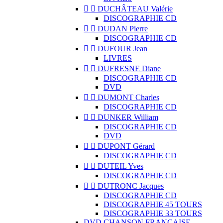


DUCHÂTEAU Valérie
DISCOGRAPHIE CD


DUDAN Pierre
DISCOGRAPHIE CD


DUFOUR Jean
LIVRES


DUFRESNE Diane
DISCOGRAPHIE CD
DVD


DUMONT Charles
DISCOGRAPHIE CD


DUNKER William
DISCOGRAPHIE CD
DVD


DUPONT Gérard
DISCOGRAPHIE CD


DUTEIL Yves
DISCOGRAPHIE CD


DUTRONC Jacques
DISCOGRAPHIE CD
DISCOGRAPHIE 45 TOURS
DISCOGRAPHIE 33 TOURS
DVD CHANSON FRANCAISE