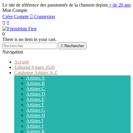
Le site de référence des passionnés de la chanson depuis
+ de 20 ans
Mon Compte
Créer Compte

Connexion


0
There is no item in your cart.

Rechercher
Navigation
Accueil
Editorial 9 mars 2026
Catalogue Artistes A-Z
Artistes A
Artistes B
Artistes C
Artistes D
Artistes E
Artistes F
Artistes G
Artistes H
Artistes I
Artistes J
Artistes K