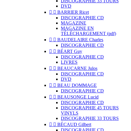
DISCOGRAPHIE 33 TOURS
DVD


BARRIER Ricet
DISCOGRAPHIE CD
MAGAZINE
MAGAZINE EN
TÉLÉCHARGEMENT (pdf)


BAUDELAIRE Charles
DISCOGRAPHIE CD


BÉART Guy
DISCOGRAPHIE CD
LIVRES


BEAUCARNE Julos
DISCOGRAPHIE CD
DVD


BEAU DOMMAGE
DISCOGRAPHIE CD


BEAUSONGE Lucid
DISCOGRAPHIE CD
DISCOGRAPHIE 45 TOURS
VINYLS
DISCOGRAPHIE 33 TOURS


BÉCAUD Gilbert
DISCOGRAPHIE CD