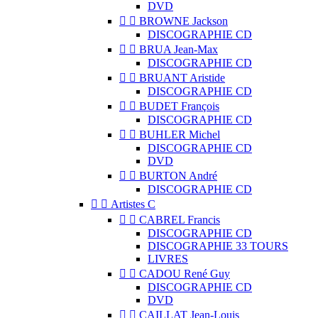
DVD


BROWNE Jackson
DISCOGRAPHIE CD


BRUA Jean-Max
DISCOGRAPHIE CD


BRUANT Aristide
DISCOGRAPHIE CD


BUDET François
DISCOGRAPHIE CD


BUHLER Michel
DISCOGRAPHIE CD
DVD


BURTON André
DISCOGRAPHIE CD


Artistes C


CABREL Francis
DISCOGRAPHIE CD
DISCOGRAPHIE 33 TOURS
LIVRES


CADOU René Guy
DISCOGRAPHIE CD
DVD


CAILLAT Jean-Louis