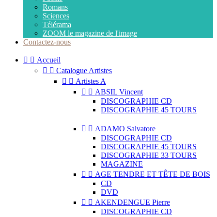
Romans
Sciences
Télérama
ZOOM le magazine de l'image
Contactez-nous


Accueil


Catalogue Artistes


Artistes A


ABSIL Vincent
DISCOGRAPHIE CD
DISCOGRAPHIE 45 TOURS


ADAMO Salvatore
DISCOGRAPHIE CD
DISCOGRAPHIE 45 TOURS
DISCOGRAPHIE 33 TOURS
MAGAZINE


AGE TENDRE ET TÊTE DE BOIS
CD
DVD


AKENDENGUE Pierre
DISCOGRAPHIE CD