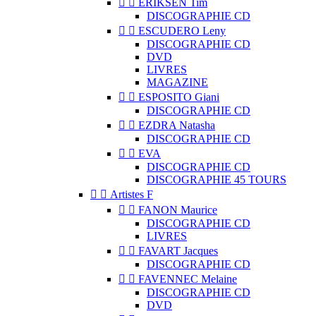


ERIKSEN Tim
DISCOGRAPHIE CD


ESCUDERO Leny
DISCOGRAPHIE CD
DVD
LIVRES
MAGAZINE


ESPOSITO Giani
DISCOGRAPHIE CD


EZDRA Natasha
DISCOGRAPHIE CD


EVA
DISCOGRAPHIE CD
DISCOGRAPHIE 45 TOURS


Artistes F


FANON Maurice
DISCOGRAPHIE CD
LIVRES


FAVART Jacques
DISCOGRAPHIE CD


FAVENNEC Melaine
DISCOGRAPHIE CD
DVD