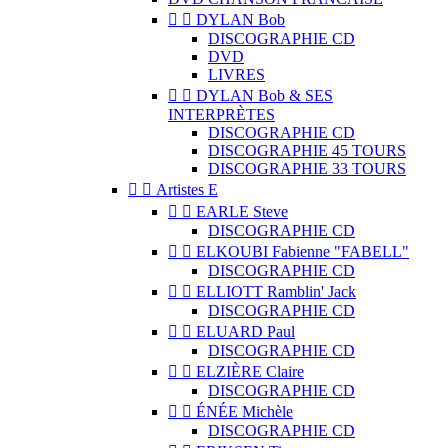


DYLAN Bob
DISCOGRAPHIE CD
DVD
LIVRES


DYLAN Bob & SES
INTERPRÈTES
DISCOGRAPHIE CD
DISCOGRAPHIE 45 TOURS
DISCOGRAPHIE 33 TOURS


Artistes E


EARLE Steve
DISCOGRAPHIE CD


ELKOUBI Fabienne "FABELL"
DISCOGRAPHIE CD


ELLIOTT Ramblin' Jack
DISCOGRAPHIE CD


ELUARD Paul
DISCOGRAPHIE CD


ELZIÈRE Claire
DISCOGRAPHIE CD


ÉNÉE Michèle
DISCOGRAPHIE CD