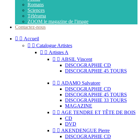
Romans
Sciences
Télérama
ZOOM le magazine de l'image
Contactez-nous


Accueil


Catalogue Artistes


Artistes A


ABSIL Vincent
DISCOGRAPHIE CD
DISCOGRAPHIE 45 TOURS


ADAMO Salvatore
DISCOGRAPHIE CD
DISCOGRAPHIE 45 TOURS
DISCOGRAPHIE 33 TOURS
MAGAZINE


AGE TENDRE ET TÊTE DE BOIS
CD
DVD


AKENDENGUE Pierre
DISCOGRAPHIE CD