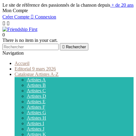
Le site de référence des passionnés de la chanson depuis
+ de 20 ans
Mon Compte
Créer Compte

Connexion


0
There is no item in your cart.

Rechercher
Navigation
Accueil
Editorial 9 mars 2026
Catalogue Artistes A-Z
Artistes A
Artistes B
Artistes C
Artistes D
Artistes E
Artistes F
Artistes G
Artistes H
Artistes I
Artistes J
Artistes K