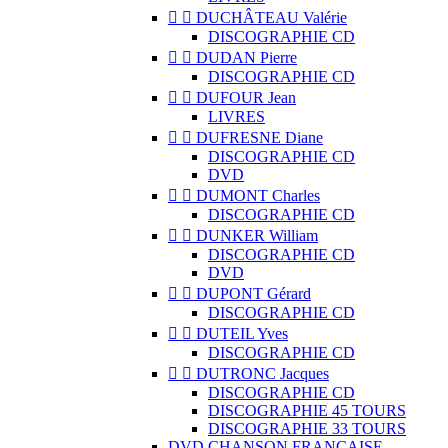


DUCHÂTEAU Valérie
DISCOGRAPHIE CD


DUDAN Pierre
DISCOGRAPHIE CD


DUFOUR Jean
LIVRES


DUFRESNE Diane
DISCOGRAPHIE CD
DVD


DUMONT Charles
DISCOGRAPHIE CD


DUNKER William
DISCOGRAPHIE CD
DVD


DUPONT Gérard
DISCOGRAPHIE CD


DUTEIL Yves
DISCOGRAPHIE CD


DUTRONC Jacques
DISCOGRAPHIE CD
DISCOGRAPHIE 45 TOURS
DISCOGRAPHIE 33 TOURS
DVD CHANSON FRANCAISE