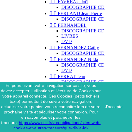


FAVREAU Joël
DISCOGRAPHIE CD


FERLAND Jean-Pierre
DISCOGRAPHIE CD


FERNANDEL
DISCOGRAPHIE CD
LIVRES
DVD


FERNANDEZ Cathy
DISCOGRAPHIE CD


FERNANDEZ Nilda
DISCOGRAPHIE CD
DVD


FERRAT Jean
DISCOGRAPHIE CD
En poursuivant votre navigation sur ce site, vous
DISCOGRAPHIE 45 TOURS
devez accepter l’utilisation et l'écriture de Cookies sur
DISCOGRAPHIE 33 TOURS
votre appareil connecté. Ces Cookies (petits fichiers
DVD
texte) permettent de suivre votre navigation,
MAGAZINE
actualiser votre panier, vous reconnaitre lors de votre
J'accepte


FERRAT Jean & SES
prochaine visite et sécuriser votre connexion. Pour
INTERPRÈTES
en savoir plus et paramétrer les
DISCOGRAPHIE CD
traceurs:
https://www.cnil.fr/vos-obligations/sites-web-


FERRÉ Léo
cookies-et-autres-traceurs/que-dit-la-loi/