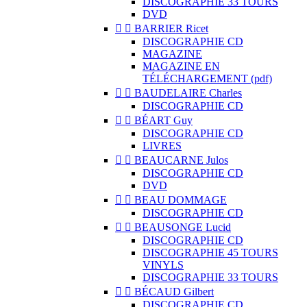
DISCOGRAPHIE 33 TOURS
DVD


BARRIER Ricet
DISCOGRAPHIE CD
MAGAZINE
MAGAZINE EN
TÉLÉCHARGEMENT (pdf)


BAUDELAIRE Charles
DISCOGRAPHIE CD


BÉART Guy
DISCOGRAPHIE CD
LIVRES


BEAUCARNE Julos
DISCOGRAPHIE CD
DVD


BEAU DOMMAGE
DISCOGRAPHIE CD


BEAUSONGE Lucid
DISCOGRAPHIE CD
DISCOGRAPHIE 45 TOURS
VINYLS
DISCOGRAPHIE 33 TOURS


BÉCAUD Gilbert
DISCOGRAPHIE CD