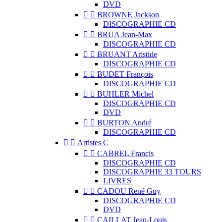
DVD


BROWNE Jackson
DISCOGRAPHIE CD


BRUA Jean-Max
DISCOGRAPHIE CD


BRUANT Aristide
DISCOGRAPHIE CD


BUDET François
DISCOGRAPHIE CD


BUHLER Michel
DISCOGRAPHIE CD
DVD


BURTON André
DISCOGRAPHIE CD


Artistes C


CABREL Francis
DISCOGRAPHIE CD
DISCOGRAPHIE 33 TOURS
LIVRES


CADOU René Guy
DISCOGRAPHIE CD
DVD


CAILLAT Jean-Louis