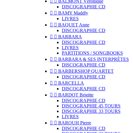


BALMONT Véronique
DISCOGRAPHIE CD


BAMY Maddly
LIVRES


BAQUET Anne
DISCOGRAPHIE CD


BARBARA
DISCOGRAPHIE CD
LIVRES
PARTITIONS / SONGBOOKS


BARBARA & SES INTERPRÈTES
DISCOGRAPHIE CD


BARBERSHOP QUARTET
DISCOGRAPHIE CD


BARCELLA
DISCOGRAPHIE CD


BARDOT Brigitte
DISCOGRAPHIE CD
DISCOGRAPHIE 45 TOURS
DISCOGRAPHIE 33 TOURS
LIVRES


BAROUH Pierre
DISCOGRAPHIE CD