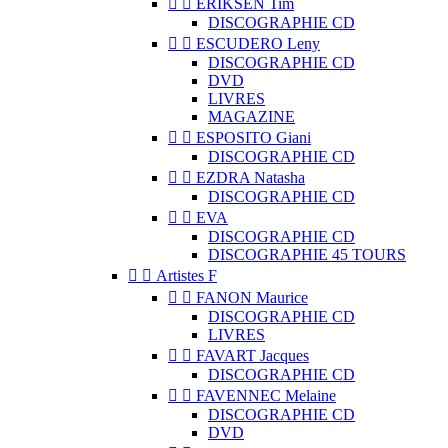


ERIKSEN Tim
DISCOGRAPHIE CD


ESCUDERO Leny
DISCOGRAPHIE CD
DVD
LIVRES
MAGAZINE


ESPOSITO Giani
DISCOGRAPHIE CD


EZDRA Natasha
DISCOGRAPHIE CD


EVA
DISCOGRAPHIE CD
DISCOGRAPHIE 45 TOURS


Artistes F


FANON Maurice
DISCOGRAPHIE CD
LIVRES


FAVART Jacques
DISCOGRAPHIE CD


FAVENNEC Melaine
DISCOGRAPHIE CD
DVD