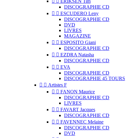


ERIKSEN Tim
DISCOGRAPHIE CD


ESCUDERO Leny
DISCOGRAPHIE CD
DVD
LIVRES
MAGAZINE


ESPOSITO Giani
DISCOGRAPHIE CD


EZDRA Natasha
DISCOGRAPHIE CD


EVA
DISCOGRAPHIE CD
DISCOGRAPHIE 45 TOURS


Artistes F


FANON Maurice
DISCOGRAPHIE CD
LIVRES


FAVART Jacques
DISCOGRAPHIE CD


FAVENNEC Melaine
DISCOGRAPHIE CD
DVD