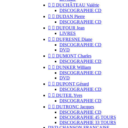


DUCHÂTEAU Valérie
DISCOGRAPHIE CD


DUDAN Pierre
DISCOGRAPHIE CD


DUFOUR Jean
LIVRES


DUFRESNE Diane
DISCOGRAPHIE CD
DVD


DUMONT Charles
DISCOGRAPHIE CD


DUNKER William
DISCOGRAPHIE CD
DVD


DUPONT Gérard
DISCOGRAPHIE CD


DUTEIL Yves
DISCOGRAPHIE CD


DUTRONC Jacques
DISCOGRAPHIE CD
DISCOGRAPHIE 45 TOURS
DISCOGRAPHIE 33 TOURS
DVD CHANSON FRANCAISE