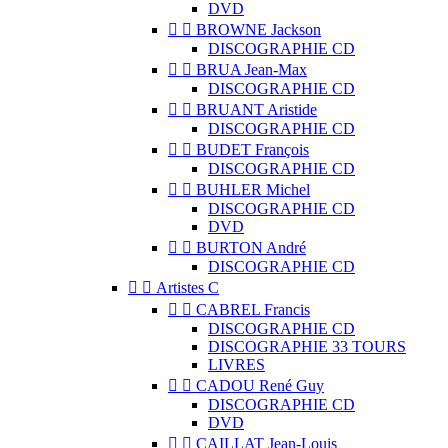
DVD


BROWNE Jackson
DISCOGRAPHIE CD


BRUA Jean-Max
DISCOGRAPHIE CD


BRUANT Aristide
DISCOGRAPHIE CD


BUDET François
DISCOGRAPHIE CD


BUHLER Michel
DISCOGRAPHIE CD
DVD


BURTON André
DISCOGRAPHIE CD


Artistes C


CABREL Francis
DISCOGRAPHIE CD
DISCOGRAPHIE 33 TOURS
LIVRES


CADOU René Guy
DISCOGRAPHIE CD
DVD


CAILLAT Jean-Louis