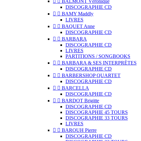


BALMONT Véronique
DISCOGRAPHIE CD


BAMY Maddly
LIVRES


BAQUET Anne
DISCOGRAPHIE CD


BARBARA
DISCOGRAPHIE CD
LIVRES
PARTITIONS / SONGBOOKS


BARBARA & SES INTERPRÈTES
DISCOGRAPHIE CD


BARBERSHOP QUARTET
DISCOGRAPHIE CD


BARCELLA
DISCOGRAPHIE CD


BARDOT Brigitte
DISCOGRAPHIE CD
DISCOGRAPHIE 45 TOURS
DISCOGRAPHIE 33 TOURS
LIVRES


BAROUH Pierre
DISCOGRAPHIE CD