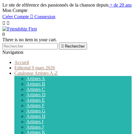
Le site de référence des passionnés de la chanson depuis
+ de 20 ans
Mon Compte
Créer Compte

Connexion


0
There is no item in your cart.

Rechercher
Navigation
Accueil
Editorial 9 mars 2026
Catalogue Artistes A-Z
Artistes A
Artistes B
Artistes C
Artistes D
Artistes E
Artistes F
Artistes G
Artistes H
Artistes I
Artistes J
Artistes K