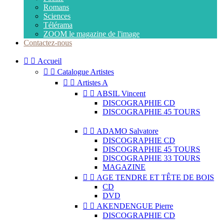
Romans
Sciences
Télérama
ZOOM le magazine de l'image
Contactez-nous


Accueil


Catalogue Artistes


Artistes A


ABSIL Vincent
DISCOGRAPHIE CD
DISCOGRAPHIE 45 TOURS


ADAMO Salvatore
DISCOGRAPHIE CD
DISCOGRAPHIE 45 TOURS
DISCOGRAPHIE 33 TOURS
MAGAZINE


AGE TENDRE ET TÊTE DE BOIS
CD
DVD


AKENDENGUE Pierre
DISCOGRAPHIE CD