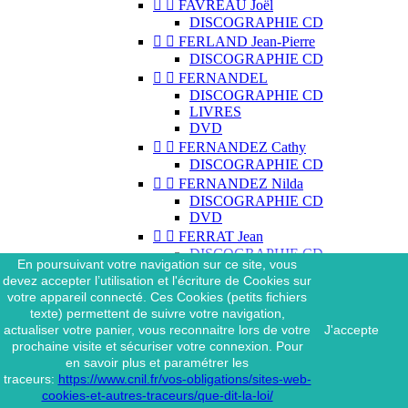


FAVREAU Joël
DISCOGRAPHIE CD


FERLAND Jean-Pierre
DISCOGRAPHIE CD


FERNANDEL
DISCOGRAPHIE CD
LIVRES
DVD


FERNANDEZ Cathy
DISCOGRAPHIE CD


FERNANDEZ Nilda
DISCOGRAPHIE CD
DVD


FERRAT Jean
DISCOGRAPHIE CD
En poursuivant votre navigation sur ce site, vous
DISCOGRAPHIE 45 TOURS
devez accepter l’utilisation et l'écriture de Cookies sur
DISCOGRAPHIE 33 TOURS
votre appareil connecté. Ces Cookies (petits fichiers
DVD
texte) permettent de suivre votre navigation,
MAGAZINE
actualiser votre panier, vous reconnaitre lors de votre
J'accepte


FERRAT Jean & SES
prochaine visite et sécuriser votre connexion. Pour
INTERPRÈTES
en savoir plus et paramétrer les
DISCOGRAPHIE CD
traceurs:
https://www.cnil.fr/vos-obligations/sites-web-


FERRÉ Léo
cookies-et-autres-traceurs/que-dit-la-loi/