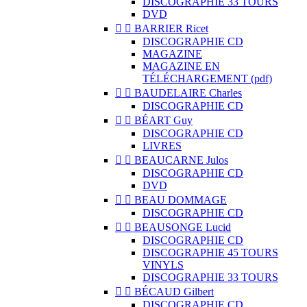
DISCOGRAPHIE 33 TOURS
DVD


BARRIER Ricet
DISCOGRAPHIE CD
MAGAZINE
MAGAZINE EN
TÉLÉCHARGEMENT (pdf)


BAUDELAIRE Charles
DISCOGRAPHIE CD


BÉART Guy
DISCOGRAPHIE CD
LIVRES


BEAUCARNE Julos
DISCOGRAPHIE CD
DVD


BEAU DOMMAGE
DISCOGRAPHIE CD


BEAUSONGE Lucid
DISCOGRAPHIE CD
DISCOGRAPHIE 45 TOURS
VINYLS
DISCOGRAPHIE 33 TOURS


BÉCAUD Gilbert
DISCOGRAPHIE CD