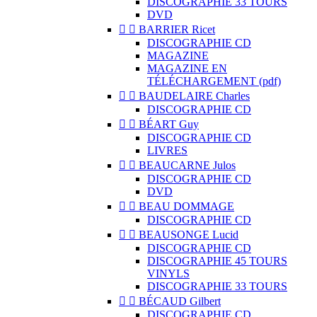
DISCOGRAPHIE 33 TOURS
DVD


BARRIER Ricet
DISCOGRAPHIE CD
MAGAZINE
MAGAZINE EN
TÉLÉCHARGEMENT (pdf)


BAUDELAIRE Charles
DISCOGRAPHIE CD


BÉART Guy
DISCOGRAPHIE CD
LIVRES


BEAUCARNE Julos
DISCOGRAPHIE CD
DVD


BEAU DOMMAGE
DISCOGRAPHIE CD


BEAUSONGE Lucid
DISCOGRAPHIE CD
DISCOGRAPHIE 45 TOURS
VINYLS
DISCOGRAPHIE 33 TOURS


BÉCAUD Gilbert
DISCOGRAPHIE CD