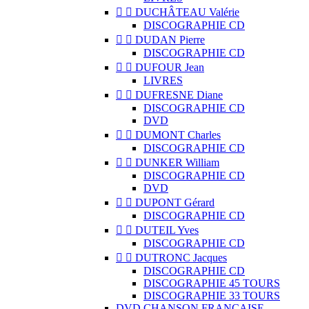


DUCHÂTEAU Valérie
DISCOGRAPHIE CD


DUDAN Pierre
DISCOGRAPHIE CD


DUFOUR Jean
LIVRES


DUFRESNE Diane
DISCOGRAPHIE CD
DVD


DUMONT Charles
DISCOGRAPHIE CD


DUNKER William
DISCOGRAPHIE CD
DVD


DUPONT Gérard
DISCOGRAPHIE CD


DUTEIL Yves
DISCOGRAPHIE CD


DUTRONC Jacques
DISCOGRAPHIE CD
DISCOGRAPHIE 45 TOURS
DISCOGRAPHIE 33 TOURS
DVD CHANSON FRANCAISE