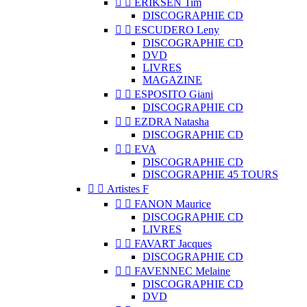


ERIKSEN Tim
DISCOGRAPHIE CD


ESCUDERO Leny
DISCOGRAPHIE CD
DVD
LIVRES
MAGAZINE


ESPOSITO Giani
DISCOGRAPHIE CD


EZDRA Natasha
DISCOGRAPHIE CD


EVA
DISCOGRAPHIE CD
DISCOGRAPHIE 45 TOURS


Artistes F


FANON Maurice
DISCOGRAPHIE CD
LIVRES


FAVART Jacques
DISCOGRAPHIE CD


FAVENNEC Melaine
DISCOGRAPHIE CD
DVD