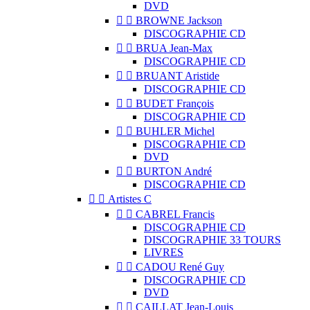
DVD


BROWNE Jackson
DISCOGRAPHIE CD


BRUA Jean-Max
DISCOGRAPHIE CD


BRUANT Aristide
DISCOGRAPHIE CD


BUDET François
DISCOGRAPHIE CD


BUHLER Michel
DISCOGRAPHIE CD
DVD


BURTON André
DISCOGRAPHIE CD


Artistes C


CABREL Francis
DISCOGRAPHIE CD
DISCOGRAPHIE 33 TOURS
LIVRES


CADOU René Guy
DISCOGRAPHIE CD
DVD


CAILLAT Jean-Louis