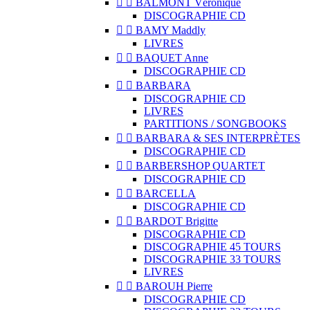


BALMONT Véronique
DISCOGRAPHIE CD


BAMY Maddly
LIVRES


BAQUET Anne
DISCOGRAPHIE CD


BARBARA
DISCOGRAPHIE CD
LIVRES
PARTITIONS / SONGBOOKS


BARBARA & SES INTERPRÈTES
DISCOGRAPHIE CD


BARBERSHOP QUARTET
DISCOGRAPHIE CD


BARCELLA
DISCOGRAPHIE CD


BARDOT Brigitte
DISCOGRAPHIE CD
DISCOGRAPHIE 45 TOURS
DISCOGRAPHIE 33 TOURS
LIVRES


BAROUH Pierre
DISCOGRAPHIE CD