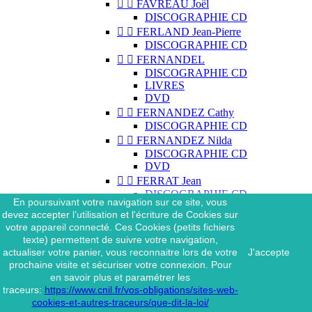


FAVREAU Joël
DISCOGRAPHIE CD


FERLAND Jean-Pierre
DISCOGRAPHIE CD


FERNANDEL
DISCOGRAPHIE CD
LIVRES
DVD


FERNANDEZ Cathy
DISCOGRAPHIE CD


FERNANDEZ Nilda
DISCOGRAPHIE CD
DVD


FERRAT Jean
DISCOGRAPHIE CD
En poursuivant votre navigation sur ce site, vous
DISCOGRAPHIE 45 TOURS
devez accepter l’utilisation et l'écriture de Cookies sur
DISCOGRAPHIE 33 TOURS
votre appareil connecté. Ces Cookies (petits fichiers
DVD
texte) permettent de suivre votre navigation,
MAGAZINE
actualiser votre panier, vous reconnaitre lors de votre
J'accepte


FERRAT Jean & SES
prochaine visite et sécuriser votre connexion. Pour
INTERPRÈTES
en savoir plus et paramétrer les
DISCOGRAPHIE CD
traceurs:
https://www.cnil.fr/vos-obligations/sites-web-


FERRÉ Léo
cookies-et-autres-traceurs/que-dit-la-loi/