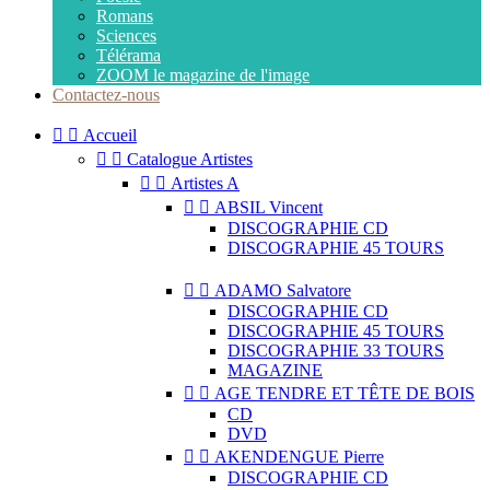
Romans
Sciences
Télérama
ZOOM le magazine de l'image
Contactez-nous


Accueil


Catalogue Artistes


Artistes A


ABSIL Vincent
DISCOGRAPHIE CD
DISCOGRAPHIE 45 TOURS


ADAMO Salvatore
DISCOGRAPHIE CD
DISCOGRAPHIE 45 TOURS
DISCOGRAPHIE 33 TOURS
MAGAZINE


AGE TENDRE ET TÊTE DE BOIS
CD
DVD


AKENDENGUE Pierre
DISCOGRAPHIE CD