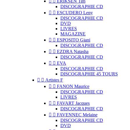


ERIKSEN Tim
DISCOGRAPHIE CD


ESCUDERO Leny
DISCOGRAPHIE CD
DVD
LIVRES
MAGAZINE


ESPOSITO Giani
DISCOGRAPHIE CD


EZDRA Natasha
DISCOGRAPHIE CD


EVA
DISCOGRAPHIE CD
DISCOGRAPHIE 45 TOURS


Artistes F


FANON Maurice
DISCOGRAPHIE CD
LIVRES


FAVART Jacques
DISCOGRAPHIE CD


FAVENNEC Melaine
DISCOGRAPHIE CD
DVD