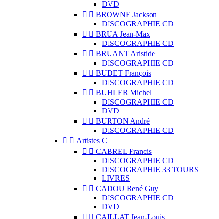
DVD


BROWNE Jackson
DISCOGRAPHIE CD


BRUA Jean-Max
DISCOGRAPHIE CD


BRUANT Aristide
DISCOGRAPHIE CD


BUDET François
DISCOGRAPHIE CD


BUHLER Michel
DISCOGRAPHIE CD
DVD


BURTON André
DISCOGRAPHIE CD


Artistes C


CABREL Francis
DISCOGRAPHIE CD
DISCOGRAPHIE 33 TOURS
LIVRES


CADOU René Guy
DISCOGRAPHIE CD
DVD


CAILLAT Jean-Louis