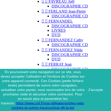


FAVREAU Joël
DISCOGRAPHIE CD


FERLAND Jean-Pierre
DISCOGRAPHIE CD


FERNANDEL
DISCOGRAPHIE CD
LIVRES
DVD


FERNANDEZ Cathy
DISCOGRAPHIE CD


FERNANDEZ Nilda
DISCOGRAPHIE CD
DVD


FERRAT Jean
DISCOGRAPHIE CD
En poursuivant votre navigation sur ce site, vous
DISCOGRAPHIE 45 TOURS
devez accepter l’utilisation et l'écriture de Cookies sur
DISCOGRAPHIE 33 TOURS
votre appareil connecté. Ces Cookies (petits fichiers
DVD
texte) permettent de suivre votre navigation,
MAGAZINE
actualiser votre panier, vous reconnaitre lors de votre
J'accepte


FERRAT Jean & SES
prochaine visite et sécuriser votre connexion. Pour
INTERPRÈTES
en savoir plus et paramétrer les
DISCOGRAPHIE CD
traceurs:
https://www.cnil.fr/vos-obligations/sites-web-


FERRÉ Léo
cookies-et-autres-traceurs/que-dit-la-loi/