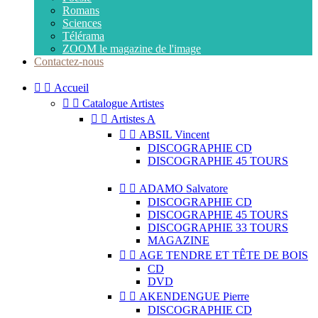
Romans
Sciences
Télérama
ZOOM le magazine de l'image
Contactez-nous


Accueil


Catalogue Artistes


Artistes A


ABSIL Vincent
DISCOGRAPHIE CD
DISCOGRAPHIE 45 TOURS


ADAMO Salvatore
DISCOGRAPHIE CD
DISCOGRAPHIE 45 TOURS
DISCOGRAPHIE 33 TOURS
MAGAZINE


AGE TENDRE ET TÊTE DE BOIS
CD
DVD


AKENDENGUE Pierre
DISCOGRAPHIE CD