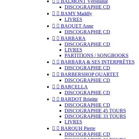


BALMONT Véronique
DISCOGRAPHIE CD


BAMY Maddly
LIVRES


BAQUET Anne
DISCOGRAPHIE CD


BARBARA
DISCOGRAPHIE CD
LIVRES
PARTITIONS / SONGBOOKS


BARBARA & SES INTERPRÈTES
DISCOGRAPHIE CD


BARBERSHOP QUARTET
DISCOGRAPHIE CD


BARCELLA
DISCOGRAPHIE CD


BARDOT Brigitte
DISCOGRAPHIE CD
DISCOGRAPHIE 45 TOURS
DISCOGRAPHIE 33 TOURS
LIVRES


BAROUH Pierre
DISCOGRAPHIE CD