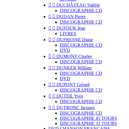


DUCHÂTEAU Valérie
DISCOGRAPHIE CD


DUDAN Pierre
DISCOGRAPHIE CD


DUFOUR Jean
LIVRES


DUFRESNE Diane
DISCOGRAPHIE CD
DVD


DUMONT Charles
DISCOGRAPHIE CD


DUNKER William
DISCOGRAPHIE CD
DVD


DUPONT Gérard
DISCOGRAPHIE CD


DUTEIL Yves
DISCOGRAPHIE CD


DUTRONC Jacques
DISCOGRAPHIE CD
DISCOGRAPHIE 45 TOURS
DISCOGRAPHIE 33 TOURS
DVD CHANSON FRANCAISE