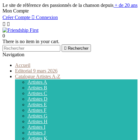
Le site de référence des passionnés de la chanson depuis
+ de 20 ans
Mon Compte
Créer Compte

Connexion


0
There is no item in your cart.

Rechercher
Navigation
Accueil
Editorial 9 mars 2026
Catalogue Artistes A-Z
Artistes A
Artistes B
Artistes C
Artistes D
Artistes E
Artistes F
Artistes G
Artistes H
Artistes I
Artistes J
Artistes K