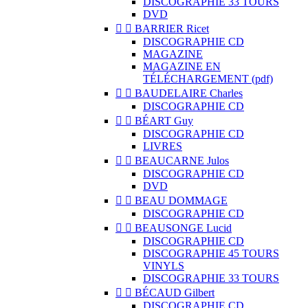
DISCOGRAPHIE 33 TOURS
DVD


BARRIER Ricet
DISCOGRAPHIE CD
MAGAZINE
MAGAZINE EN
TÉLÉCHARGEMENT (pdf)


BAUDELAIRE Charles
DISCOGRAPHIE CD


BÉART Guy
DISCOGRAPHIE CD
LIVRES


BEAUCARNE Julos
DISCOGRAPHIE CD
DVD


BEAU DOMMAGE
DISCOGRAPHIE CD


BEAUSONGE Lucid
DISCOGRAPHIE CD
DISCOGRAPHIE 45 TOURS
VINYLS
DISCOGRAPHIE 33 TOURS


BÉCAUD Gilbert
DISCOGRAPHIE CD