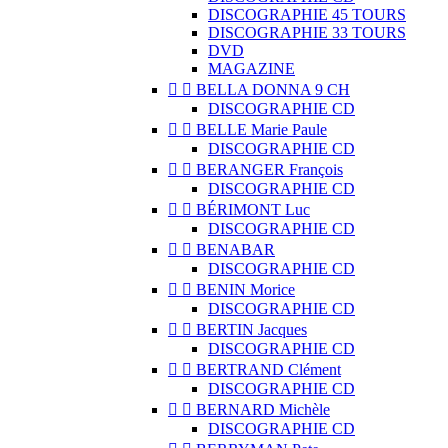
DISCOGRAPHIE 45 TOURS
DISCOGRAPHIE 33 TOURS
DVD
MAGAZINE


BELLA DONNA 9 CH
DISCOGRAPHIE CD


BELLE Marie Paule
DISCOGRAPHIE CD


BERANGER François
DISCOGRAPHIE CD


BÉRIMONT Luc
DISCOGRAPHIE CD


BENABAR
DISCOGRAPHIE CD


BENIN Morice
DISCOGRAPHIE CD


BERTIN Jacques
DISCOGRAPHIE CD


BERTRAND Clément
DISCOGRAPHIE CD


BERNARD Michèle
DISCOGRAPHIE CD