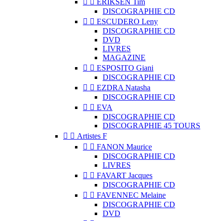


ERIKSEN Tim
DISCOGRAPHIE CD


ESCUDERO Leny
DISCOGRAPHIE CD
DVD
LIVRES
MAGAZINE


ESPOSITO Giani
DISCOGRAPHIE CD


EZDRA Natasha
DISCOGRAPHIE CD


EVA
DISCOGRAPHIE CD
DISCOGRAPHIE 45 TOURS


Artistes F


FANON Maurice
DISCOGRAPHIE CD
LIVRES


FAVART Jacques
DISCOGRAPHIE CD


FAVENNEC Melaine
DISCOGRAPHIE CD
DVD