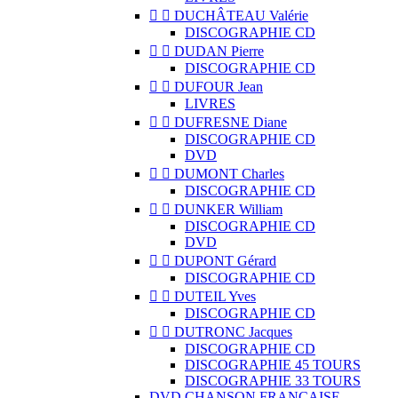


DUCHÂTEAU Valérie
DISCOGRAPHIE CD


DUDAN Pierre
DISCOGRAPHIE CD


DUFOUR Jean
LIVRES


DUFRESNE Diane
DISCOGRAPHIE CD
DVD


DUMONT Charles
DISCOGRAPHIE CD


DUNKER William
DISCOGRAPHIE CD
DVD


DUPONT Gérard
DISCOGRAPHIE CD


DUTEIL Yves
DISCOGRAPHIE CD


DUTRONC Jacques
DISCOGRAPHIE CD
DISCOGRAPHIE 45 TOURS
DISCOGRAPHIE 33 TOURS
DVD CHANSON FRANCAISE