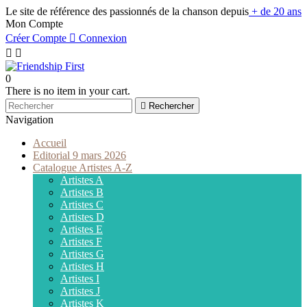
Le site de référence des passionnés de la chanson depuis
+ de 20 ans
Mon Compte
Créer Compte

Connexion


0
There is no item in your cart.

Rechercher
Navigation
Accueil
Editorial 9 mars 2026
Catalogue Artistes A-Z
Artistes A
Artistes B
Artistes C
Artistes D
Artistes E
Artistes F
Artistes G
Artistes H
Artistes I
Artistes J
Artistes K