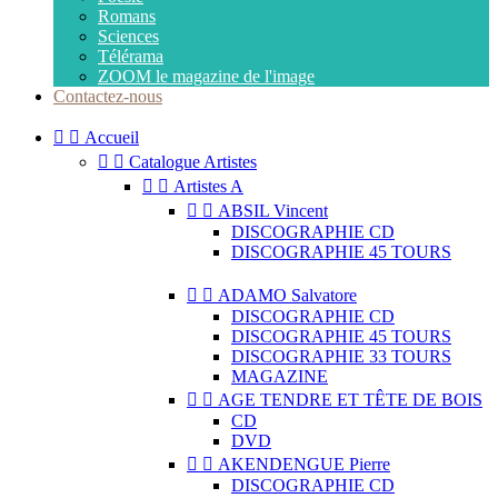
Romans
Sciences
Télérama
ZOOM le magazine de l'image
Contactez-nous


Accueil


Catalogue Artistes


Artistes A


ABSIL Vincent
DISCOGRAPHIE CD
DISCOGRAPHIE 45 TOURS


ADAMO Salvatore
DISCOGRAPHIE CD
DISCOGRAPHIE 45 TOURS
DISCOGRAPHIE 33 TOURS
MAGAZINE


AGE TENDRE ET TÊTE DE BOIS
CD
DVD


AKENDENGUE Pierre
DISCOGRAPHIE CD