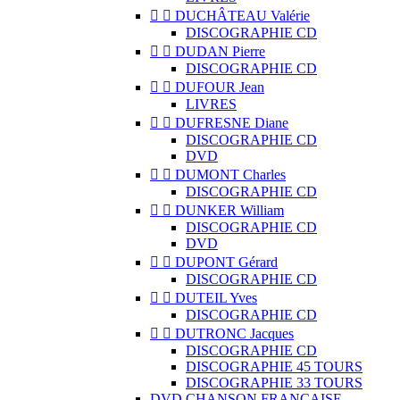


DUCHÂTEAU Valérie
DISCOGRAPHIE CD


DUDAN Pierre
DISCOGRAPHIE CD


DUFOUR Jean
LIVRES


DUFRESNE Diane
DISCOGRAPHIE CD
DVD


DUMONT Charles
DISCOGRAPHIE CD


DUNKER William
DISCOGRAPHIE CD
DVD


DUPONT Gérard
DISCOGRAPHIE CD


DUTEIL Yves
DISCOGRAPHIE CD


DUTRONC Jacques
DISCOGRAPHIE CD
DISCOGRAPHIE 45 TOURS
DISCOGRAPHIE 33 TOURS
DVD CHANSON FRANCAISE