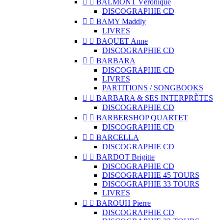


BALMONT Véronique
DISCOGRAPHIE CD


BAMY Maddly
LIVRES


BAQUET Anne
DISCOGRAPHIE CD


BARBARA
DISCOGRAPHIE CD
LIVRES
PARTITIONS / SONGBOOKS


BARBARA & SES INTERPRÈTES
DISCOGRAPHIE CD


BARBERSHOP QUARTET
DISCOGRAPHIE CD


BARCELLA
DISCOGRAPHIE CD


BARDOT Brigitte
DISCOGRAPHIE CD
DISCOGRAPHIE 45 TOURS
DISCOGRAPHIE 33 TOURS
LIVRES


BAROUH Pierre
DISCOGRAPHIE CD