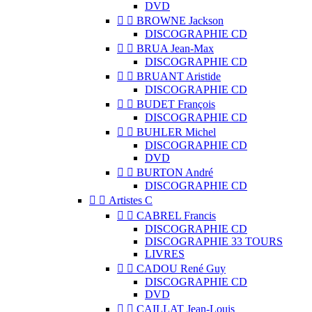
DVD


BROWNE Jackson
DISCOGRAPHIE CD


BRUA Jean-Max
DISCOGRAPHIE CD


BRUANT Aristide
DISCOGRAPHIE CD


BUDET François
DISCOGRAPHIE CD


BUHLER Michel
DISCOGRAPHIE CD
DVD


BURTON André
DISCOGRAPHIE CD


Artistes C


CABREL Francis
DISCOGRAPHIE CD
DISCOGRAPHIE 33 TOURS
LIVRES


CADOU René Guy
DISCOGRAPHIE CD
DVD


CAILLAT Jean-Louis