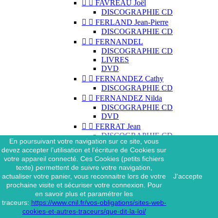


FAVREAU Joël
DISCOGRAPHIE CD


FERLAND Jean-Pierre
DISCOGRAPHIE CD


FERNANDEL
DISCOGRAPHIE CD
LIVRES
DVD


FERNANDEZ Cathy
DISCOGRAPHIE CD


FERNANDEZ Nilda
DISCOGRAPHIE CD
DVD


FERRAT Jean
DISCOGRAPHIE CD
En poursuivant votre navigation sur ce site, vous
DISCOGRAPHIE 45 TOURS
devez accepter l’utilisation et l'écriture de Cookies sur
DISCOGRAPHIE 33 TOURS
votre appareil connecté. Ces Cookies (petits fichiers
DVD
texte) permettent de suivre votre navigation,
MAGAZINE
actualiser votre panier, vous reconnaitre lors de votre
J'accepte


FERRAT Jean & SES
prochaine visite et sécuriser votre connexion. Pour
INTERPRÈTES
en savoir plus et paramétrer les
DISCOGRAPHIE CD
traceurs:
https://www.cnil.fr/vos-obligations/sites-web-


FERRÉ Léo
cookies-et-autres-traceurs/que-dit-la-loi/