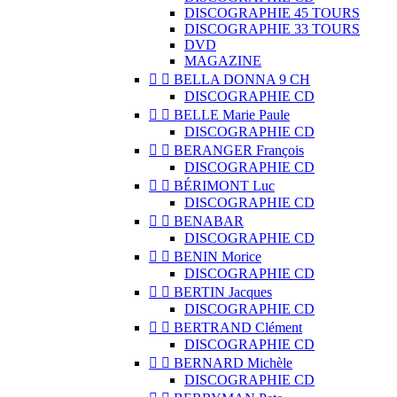
DISCOGRAPHIE 45 TOURS
DISCOGRAPHIE 33 TOURS
DVD
MAGAZINE


BELLA DONNA 9 CH
DISCOGRAPHIE CD


BELLE Marie Paule
DISCOGRAPHIE CD


BERANGER François
DISCOGRAPHIE CD


BÉRIMONT Luc
DISCOGRAPHIE CD


BENABAR
DISCOGRAPHIE CD


BENIN Morice
DISCOGRAPHIE CD


BERTIN Jacques
DISCOGRAPHIE CD


BERTRAND Clément
DISCOGRAPHIE CD


BERNARD Michèle
DISCOGRAPHIE CD