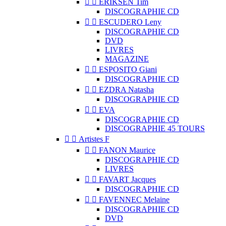


ERIKSEN Tim
DISCOGRAPHIE CD


ESCUDERO Leny
DISCOGRAPHIE CD
DVD
LIVRES
MAGAZINE


ESPOSITO Giani
DISCOGRAPHIE CD


EZDRA Natasha
DISCOGRAPHIE CD


EVA
DISCOGRAPHIE CD
DISCOGRAPHIE 45 TOURS


Artistes F


FANON Maurice
DISCOGRAPHIE CD
LIVRES


FAVART Jacques
DISCOGRAPHIE CD


FAVENNEC Melaine
DISCOGRAPHIE CD
DVD