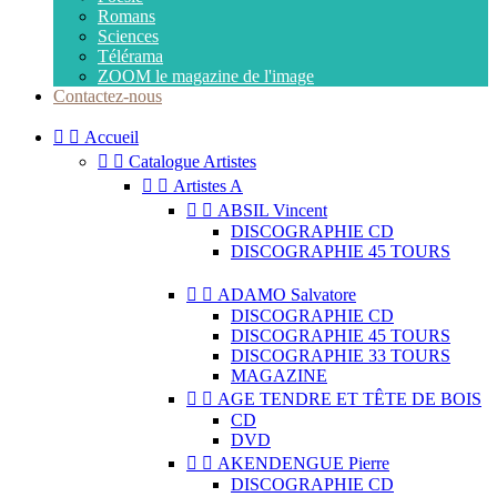
Romans
Sciences
Télérama
ZOOM le magazine de l'image
Contactez-nous


Accueil


Catalogue Artistes


Artistes A


ABSIL Vincent
DISCOGRAPHIE CD
DISCOGRAPHIE 45 TOURS


ADAMO Salvatore
DISCOGRAPHIE CD
DISCOGRAPHIE 45 TOURS
DISCOGRAPHIE 33 TOURS
MAGAZINE


AGE TENDRE ET TÊTE DE BOIS
CD
DVD


AKENDENGUE Pierre
DISCOGRAPHIE CD