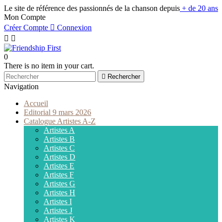
Le site de référence des passionnés de la chanson depuis
+ de 20 ans
Mon Compte
Créer Compte

Connexion


0
There is no item in your cart.

Rechercher
Navigation
Accueil
Editorial 9 mars 2026
Catalogue Artistes A-Z
Artistes A
Artistes B
Artistes C
Artistes D
Artistes E
Artistes F
Artistes G
Artistes H
Artistes I
Artistes J
Artistes K