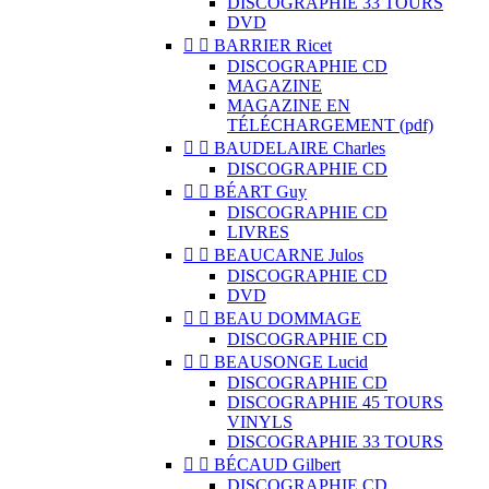
DISCOGRAPHIE 33 TOURS
DVD


BARRIER Ricet
DISCOGRAPHIE CD
MAGAZINE
MAGAZINE EN
TÉLÉCHARGEMENT (pdf)


BAUDELAIRE Charles
DISCOGRAPHIE CD


BÉART Guy
DISCOGRAPHIE CD
LIVRES


BEAUCARNE Julos
DISCOGRAPHIE CD
DVD


BEAU DOMMAGE
DISCOGRAPHIE CD


BEAUSONGE Lucid
DISCOGRAPHIE CD
DISCOGRAPHIE 45 TOURS
VINYLS
DISCOGRAPHIE 33 TOURS


BÉCAUD Gilbert
DISCOGRAPHIE CD