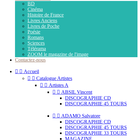
BD
Cinéma
Histoire de France
Livres Anciens
Livres de Poche
Poésie
Romans
Sciences
Télérama
ZOOM le magazine de l'image
Contactez-nous


Accueil


Catalogue Artistes


Artistes A


ABSIL Vincent
DISCOGRAPHIE CD
DISCOGRAPHIE 45 TOURS


ADAMO Salvatore
DISCOGRAPHIE CD
DISCOGRAPHIE 45 TOURS
DISCOGRAPHIE 33 TOURS
MAGAZINE