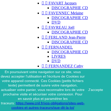


FAVART Jacques
DISCOGRAPHIE CD


FAVENNEC Melaine
DISCOGRAPHIE CD
DVD


FAVREAU Joël
DISCOGRAPHIE CD


FERLAND Jean-Pierre
DISCOGRAPHIE CD


FERNANDEL
DISCOGRAPHIE CD
LIVRES
DVD


FERNANDEZ Cathy
DISCOGRAPHIE CD
En poursuivant votre navigation sur ce site, vous


FERNANDEZ Nilda
devez accepter l’utilisation et l'écriture de Cookies sur
DISCOGRAPHIE CD
votre appareil connecté. Ces Cookies (petits fichiers
DVD
texte) permettent de suivre votre navigation,
actualiser votre panier, vous reconnaitre lors de votre
J'accepte


FERRAT Jean
prochaine visite et sécuriser votre connexion. Pour
DISCOGRAPHIE CD
en savoir plus et paramétrer les
DISCOGRAPHIE 45 TOURS
traceurs:
https://www.cnil.fr/vos-obligations/sites-web-
DISCOGRAPHIE 33 TOURS
cookies-et-autres-traceurs/que-dit-la-loi/
DVD