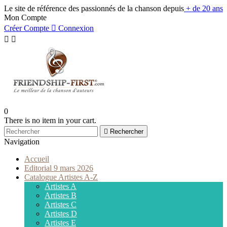
Le site de référence des passionnés de la chanson depuis
+ de 20 ans
Mon Compte
Créer Compte

Connexion


0
There is no item in your cart.

Rechercher
Navigation
Accueil
Editorial 9 mars 2026
Catalogue Artistes A-Z
Artistes A
Artistes B
Artistes C
Artistes D
Artistes E