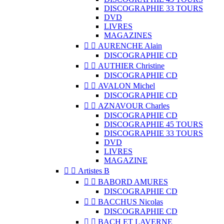
DISCOGRAPHIE 33 TOURS
DVD
LIVRES
MAGAZINES


AURENCHE Alain
DISCOGRAPHIE CD


AUTHIER Christine
DISCOGRAPHIE CD


AVALON Michel
DISCOGRAPHIE CD


AZNAVOUR Charles
DISCOGRAPHIE CD
DISCOGRAPHIE 45 TOURS
DISCOGRAPHIE 33 TOURS
DVD
LIVRES
MAGAZINE


Artistes B


BABORD AMURES
DISCOGRAPHIE CD


BACCHUS Nicolas
DISCOGRAPHIE CD


BACH ET LAVERNE