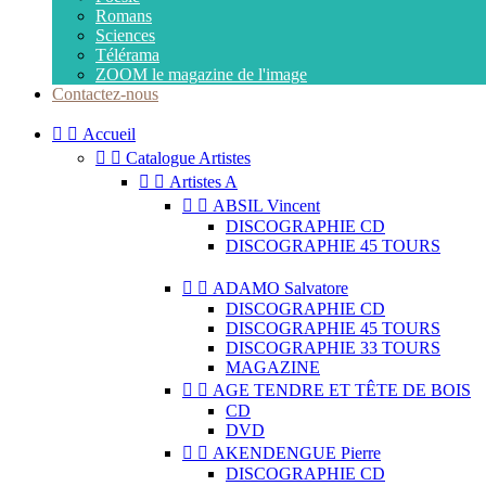
Romans
Sciences
Télérama
ZOOM le magazine de l'image
Contactez-nous


Accueil


Catalogue Artistes


Artistes A


ABSIL Vincent
DISCOGRAPHIE CD
DISCOGRAPHIE 45 TOURS


ADAMO Salvatore
DISCOGRAPHIE CD
DISCOGRAPHIE 45 TOURS
DISCOGRAPHIE 33 TOURS
MAGAZINE


AGE TENDRE ET TÊTE DE BOIS
CD
DVD


AKENDENGUE Pierre
DISCOGRAPHIE CD