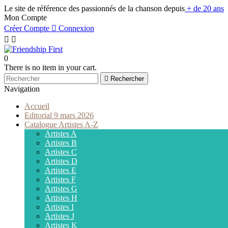
Le site de référence des passionnés de la chanson depuis
+ de 20 ans
Mon Compte
Créer Compte

Connexion


0
There is no item in your cart.

Rechercher
Navigation
Accueil
Editorial 9 mars 2026
Catalogue Artistes A-Z
Artistes A
Artistes B
Artistes C
Artistes D
Artistes E
Artistes F
Artistes G
Artistes H
Artistes I
Artistes J
Artistes K