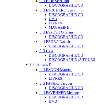


ERIKSEN Tim
DISCOGRAPHIE CD


ESCUDERO Leny
DISCOGRAPHIE CD
DVD
LIVRES
MAGAZINE


ESPOSITO Giani
DISCOGRAPHIE CD


EZDRA Natasha
DISCOGRAPHIE CD


EVA
DISCOGRAPHIE CD
DISCOGRAPHIE 45 TOURS


Artistes F


FANON Maurice
DISCOGRAPHIE CD
LIVRES


FAVART Jacques
DISCOGRAPHIE CD


FAVENNEC Melaine
DISCOGRAPHIE CD
DVD