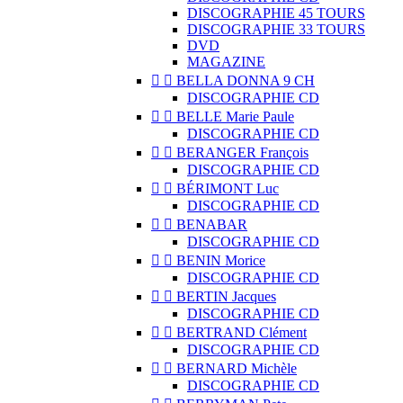
DISCOGRAPHIE 45 TOURS
DISCOGRAPHIE 33 TOURS
DVD
MAGAZINE


BELLA DONNA 9 CH
DISCOGRAPHIE CD


BELLE Marie Paule
DISCOGRAPHIE CD


BERANGER François
DISCOGRAPHIE CD


BÉRIMONT Luc
DISCOGRAPHIE CD


BENABAR
DISCOGRAPHIE CD


BENIN Morice
DISCOGRAPHIE CD


BERTIN Jacques
DISCOGRAPHIE CD


BERTRAND Clément
DISCOGRAPHIE CD


BERNARD Michèle
DISCOGRAPHIE CD