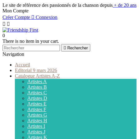
Le site de référence des passionnés de la chanson depuis
+ de 20 ans
Mon Compte
Créer Compte

Connexion


0
There is no item in your cart.

Rechercher
Navigation
Accueil
Editorial 9 mars 2026
Catalogue Artistes A-Z
Artistes A
Artistes B
Artistes C
Artistes D
Artistes E
Artistes F
Artistes G
Artistes H
Artistes I
Artistes J
Artistes K