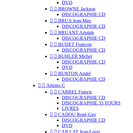
DVD


BROWNE Jackson
DISCOGRAPHIE CD


BRUA Jean-Max
DISCOGRAPHIE CD


BRUANT Aristide
DISCOGRAPHIE CD


BUDET François
DISCOGRAPHIE CD


BUHLER Michel
DISCOGRAPHIE CD
DVD


BURTON André
DISCOGRAPHIE CD


Artistes C


CABREL Francis
DISCOGRAPHIE CD
DISCOGRAPHIE 33 TOURS
LIVRES


CADOU René Guy
DISCOGRAPHIE CD
DVD


CAILLAT Jean-Louis