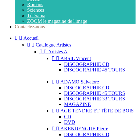
Romans
Sciences
Télérama
ZOOM le magazine de l'image
Contactez-nous


Accueil


Catalogue Artistes


Artistes A


ABSIL Vincent
DISCOGRAPHIE CD
DISCOGRAPHIE 45 TOURS


ADAMO Salvatore
DISCOGRAPHIE CD
DISCOGRAPHIE 45 TOURS
DISCOGRAPHIE 33 TOURS
MAGAZINE


AGE TENDRE ET TÊTE DE BOIS
CD
DVD


AKENDENGUE Pierre
DISCOGRAPHIE CD