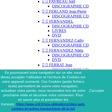


FAVREAU Joël
DISCOGRAPHIE CD


FERLAND Jean-Pierre
DISCOGRAPHIE CD


FERNANDEL
DISCOGRAPHIE CD
LIVRES
DVD


FERNANDEZ Cathy
DISCOGRAPHIE CD


FERNANDEZ Nilda
DISCOGRAPHIE CD
DVD


FERRAT Jean
DISCOGRAPHIE CD
En poursuivant votre navigation sur ce site, vous
DISCOGRAPHIE 45 TOURS
devez accepter l’utilisation et l'écriture de Cookies sur
DISCOGRAPHIE 33 TOURS
votre appareil connecté. Ces Cookies (petits fichiers
DVD
texte) permettent de suivre votre navigation,
MAGAZINE
actualiser votre panier, vous reconnaitre lors de votre
J'accepte


FERRAT Jean & SES
prochaine visite et sécuriser votre connexion. Pour
INTERPRÈTES
en savoir plus et paramétrer les
DISCOGRAPHIE CD
traceurs:
https://www.cnil.fr/vos-obligations/sites-web-


FERRÉ Léo
cookies-et-autres-traceurs/que-dit-la-loi/