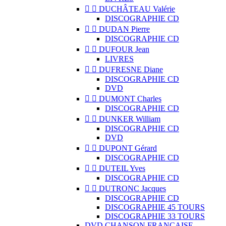


DUCHÂTEAU Valérie
DISCOGRAPHIE CD


DUDAN Pierre
DISCOGRAPHIE CD


DUFOUR Jean
LIVRES


DUFRESNE Diane
DISCOGRAPHIE CD
DVD


DUMONT Charles
DISCOGRAPHIE CD


DUNKER William
DISCOGRAPHIE CD
DVD


DUPONT Gérard
DISCOGRAPHIE CD


DUTEIL Yves
DISCOGRAPHIE CD


DUTRONC Jacques
DISCOGRAPHIE CD
DISCOGRAPHIE 45 TOURS
DISCOGRAPHIE 33 TOURS
DVD CHANSON FRANCAISE