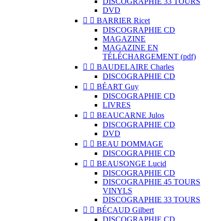
DISCOGRAPHIE 33 TOURS
DVD


BARRIER Ricet
DISCOGRAPHIE CD
MAGAZINE
MAGAZINE EN
TÉLÉCHARGEMENT (pdf)


BAUDELAIRE Charles
DISCOGRAPHIE CD


BÉART Guy
DISCOGRAPHIE CD
LIVRES


BEAUCARNE Julos
DISCOGRAPHIE CD
DVD


BEAU DOMMAGE
DISCOGRAPHIE CD


BEAUSONGE Lucid
DISCOGRAPHIE CD
DISCOGRAPHIE 45 TOURS
VINYLS
DISCOGRAPHIE 33 TOURS


BÉCAUD Gilbert
DISCOGRAPHIE CD