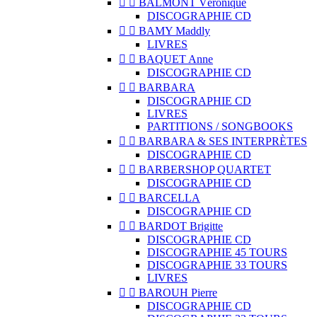


BALMONT Véronique
DISCOGRAPHIE CD


BAMY Maddly
LIVRES


BAQUET Anne
DISCOGRAPHIE CD


BARBARA
DISCOGRAPHIE CD
LIVRES
PARTITIONS / SONGBOOKS


BARBARA & SES INTERPRÈTES
DISCOGRAPHIE CD


BARBERSHOP QUARTET
DISCOGRAPHIE CD


BARCELLA
DISCOGRAPHIE CD


BARDOT Brigitte
DISCOGRAPHIE CD
DISCOGRAPHIE 45 TOURS
DISCOGRAPHIE 33 TOURS
LIVRES


BAROUH Pierre
DISCOGRAPHIE CD