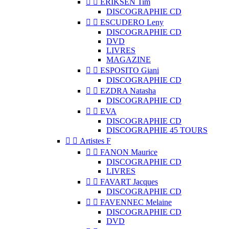


ERIKSEN Tim
DISCOGRAPHIE CD


ESCUDERO Leny
DISCOGRAPHIE CD
DVD
LIVRES
MAGAZINE


ESPOSITO Giani
DISCOGRAPHIE CD


EZDRA Natasha
DISCOGRAPHIE CD


EVA
DISCOGRAPHIE CD
DISCOGRAPHIE 45 TOURS


Artistes F


FANON Maurice
DISCOGRAPHIE CD
LIVRES


FAVART Jacques
DISCOGRAPHIE CD


FAVENNEC Melaine
DISCOGRAPHIE CD
DVD