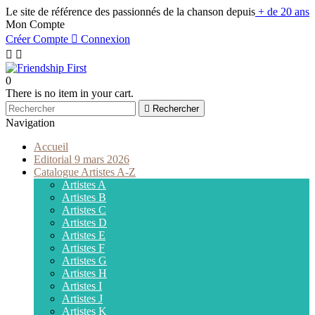
Le site de référence des passionnés de la chanson depuis
+ de 20 ans
Mon Compte
Créer Compte

Connexion


0
There is no item in your cart.

Rechercher
Navigation
Accueil
Editorial 9 mars 2026
Catalogue Artistes A-Z
Artistes A
Artistes B
Artistes C
Artistes D
Artistes E
Artistes F
Artistes G
Artistes H
Artistes I
Artistes J
Artistes K