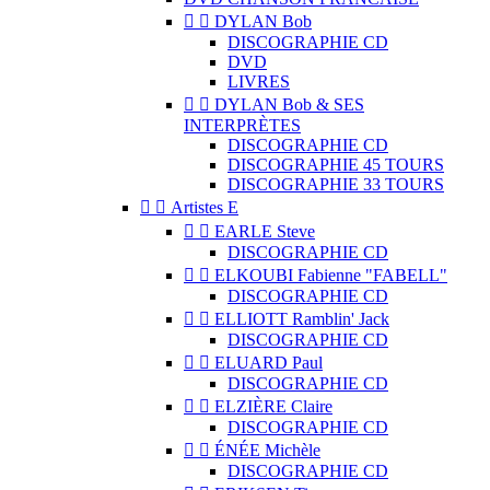


DYLAN Bob
DISCOGRAPHIE CD
DVD
LIVRES


DYLAN Bob & SES
INTERPRÈTES
DISCOGRAPHIE CD
DISCOGRAPHIE 45 TOURS
DISCOGRAPHIE 33 TOURS


Artistes E


EARLE Steve
DISCOGRAPHIE CD


ELKOUBI Fabienne "FABELL"
DISCOGRAPHIE CD


ELLIOTT Ramblin' Jack
DISCOGRAPHIE CD


ELUARD Paul
DISCOGRAPHIE CD


ELZIÈRE Claire
DISCOGRAPHIE CD


ÉNÉE Michèle
DISCOGRAPHIE CD