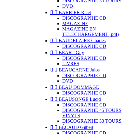
DISCOGRAPHIE 33 TOURS
DVD


BARRIER Ricet
DISCOGRAPHIE CD
MAGAZINE
MAGAZINE EN
TÉLÉCHARGEMENT (pdf)


BAUDELAIRE Charles
DISCOGRAPHIE CD


BÉART Guy
DISCOGRAPHIE CD
LIVRES


BEAUCARNE Julos
DISCOGRAPHIE CD
DVD


BEAU DOMMAGE
DISCOGRAPHIE CD


BEAUSONGE Lucid
DISCOGRAPHIE CD
DISCOGRAPHIE 45 TOURS
VINYLS
DISCOGRAPHIE 33 TOURS


BÉCAUD Gilbert
DISCOGRAPHIE CD