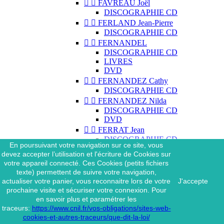


FAVREAU Joël
DISCOGRAPHIE CD


FERLAND Jean-Pierre
DISCOGRAPHIE CD


FERNANDEL
DISCOGRAPHIE CD
LIVRES
DVD


FERNANDEZ Cathy
DISCOGRAPHIE CD


FERNANDEZ Nilda
DISCOGRAPHIE CD
DVD


FERRAT Jean
DISCOGRAPHIE CD
En poursuivant votre navigation sur ce site, vous
DISCOGRAPHIE 45 TOURS
devez accepter l’utilisation et l'écriture de Cookies sur
DISCOGRAPHIE 33 TOURS
votre appareil connecté. Ces Cookies (petits fichiers
DVD
texte) permettent de suivre votre navigation,
MAGAZINE
actualiser votre panier, vous reconnaitre lors de votre
J'accepte


FERRAT Jean & SES
prochaine visite et sécuriser votre connexion. Pour
INTERPRÈTES
en savoir plus et paramétrer les
DISCOGRAPHIE CD
traceurs:
https://www.cnil.fr/vos-obligations/sites-web-


FERRÉ Léo
cookies-et-autres-traceurs/que-dit-la-loi/