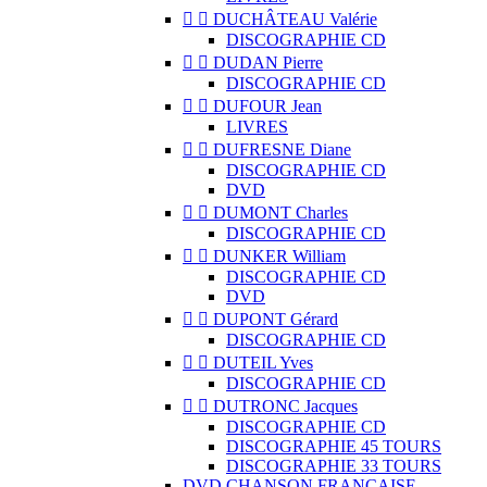


DUCHÂTEAU Valérie
DISCOGRAPHIE CD


DUDAN Pierre
DISCOGRAPHIE CD


DUFOUR Jean
LIVRES


DUFRESNE Diane
DISCOGRAPHIE CD
DVD


DUMONT Charles
DISCOGRAPHIE CD


DUNKER William
DISCOGRAPHIE CD
DVD


DUPONT Gérard
DISCOGRAPHIE CD


DUTEIL Yves
DISCOGRAPHIE CD


DUTRONC Jacques
DISCOGRAPHIE CD
DISCOGRAPHIE 45 TOURS
DISCOGRAPHIE 33 TOURS
DVD CHANSON FRANCAISE