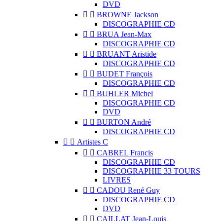
DVD


BROWNE Jackson
DISCOGRAPHIE CD


BRUA Jean-Max
DISCOGRAPHIE CD


BRUANT Aristide
DISCOGRAPHIE CD


BUDET François
DISCOGRAPHIE CD


BUHLER Michel
DISCOGRAPHIE CD
DVD


BURTON André
DISCOGRAPHIE CD


Artistes C


CABREL Francis
DISCOGRAPHIE CD
DISCOGRAPHIE 33 TOURS
LIVRES


CADOU René Guy
DISCOGRAPHIE CD
DVD


CAILLAT Jean-Louis