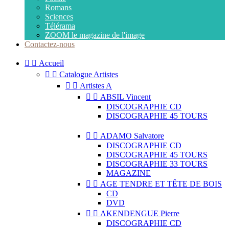
Romans
Sciences
Télérama
ZOOM le magazine de l'image
Contactez-nous


Accueil


Catalogue Artistes


Artistes A


ABSIL Vincent
DISCOGRAPHIE CD
DISCOGRAPHIE 45 TOURS


ADAMO Salvatore
DISCOGRAPHIE CD
DISCOGRAPHIE 45 TOURS
DISCOGRAPHIE 33 TOURS
MAGAZINE


AGE TENDRE ET TÊTE DE BOIS
CD
DVD


AKENDENGUE Pierre
DISCOGRAPHIE CD