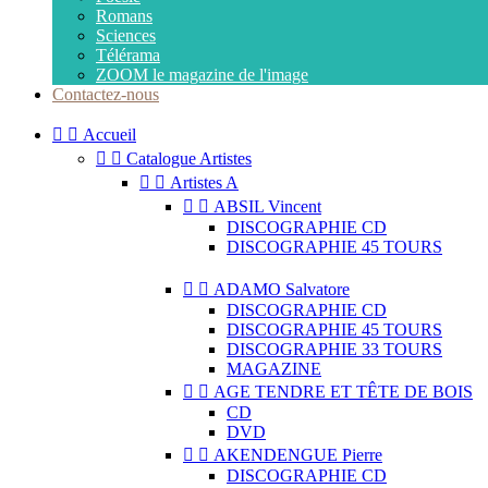
Romans
Sciences
Télérama
ZOOM le magazine de l'image
Contactez-nous


Accueil


Catalogue Artistes


Artistes A


ABSIL Vincent
DISCOGRAPHIE CD
DISCOGRAPHIE 45 TOURS


ADAMO Salvatore
DISCOGRAPHIE CD
DISCOGRAPHIE 45 TOURS
DISCOGRAPHIE 33 TOURS
MAGAZINE


AGE TENDRE ET TÊTE DE BOIS
CD
DVD


AKENDENGUE Pierre
DISCOGRAPHIE CD