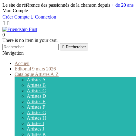
Le site de référence des passionnés de la chanson depuis
+ de 20 ans
Mon Compte
Créer Compte

Connexion


0
There is no item in your cart.

Rechercher
Navigation
Accueil
Editorial 9 mars 2026
Catalogue Artistes A-Z
Artistes A
Artistes B
Artistes C
Artistes D
Artistes E
Artistes F
Artistes G
Artistes H
Artistes I
Artistes J
Artistes K