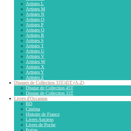
Artistes L
Artistes M
Artistes N
Artistes O
Artistes P
Artistes Q
Artistes R
Artistes S
Artistes T
Artistes U
Artistes V
Artistes W
Artistes X
Artistes Y
Artistes Z
Disques de Collection 33T/45T (A-Z)
Disque de Collection 45T
Disque de Collection 33T
Livres d'Occasion
BD
Cinéma
Histoire de France
Livres Anciens
Livres de Poche
Poésie