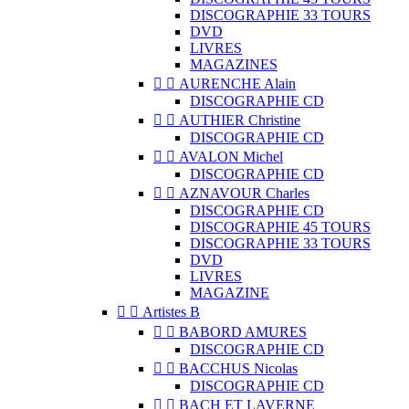
DISCOGRAPHIE 33 TOURS
DVD
LIVRES
MAGAZINES


AURENCHE Alain
DISCOGRAPHIE CD


AUTHIER Christine
DISCOGRAPHIE CD


AVALON Michel
DISCOGRAPHIE CD


AZNAVOUR Charles
DISCOGRAPHIE CD
DISCOGRAPHIE 45 TOURS
DISCOGRAPHIE 33 TOURS
DVD
LIVRES
MAGAZINE


Artistes B


BABORD AMURES
DISCOGRAPHIE CD


BACCHUS Nicolas
DISCOGRAPHIE CD


BACH ET LAVERNE