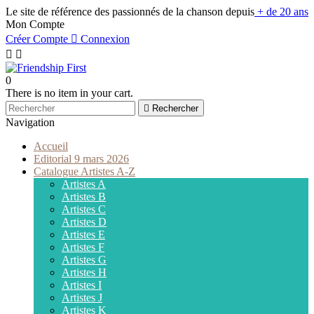
Le site de référence des passionnés de la chanson depuis
+ de 20 ans
Mon Compte
Créer Compte

Connexion


0
There is no item in your cart.

Rechercher
Navigation
Accueil
Editorial 9 mars 2026
Catalogue Artistes A-Z
Artistes A
Artistes B
Artistes C
Artistes D
Artistes E
Artistes F
Artistes G
Artistes H
Artistes I
Artistes J
Artistes K