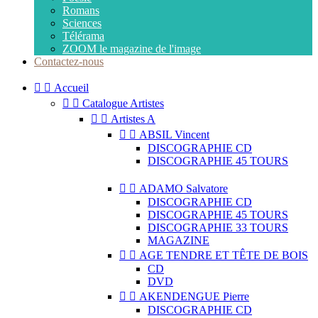
Romans
Sciences
Télérama
ZOOM le magazine de l'image
Contactez-nous


Accueil


Catalogue Artistes


Artistes A


ABSIL Vincent
DISCOGRAPHIE CD
DISCOGRAPHIE 45 TOURS


ADAMO Salvatore
DISCOGRAPHIE CD
DISCOGRAPHIE 45 TOURS
DISCOGRAPHIE 33 TOURS
MAGAZINE


AGE TENDRE ET TÊTE DE BOIS
CD
DVD


AKENDENGUE Pierre
DISCOGRAPHIE CD