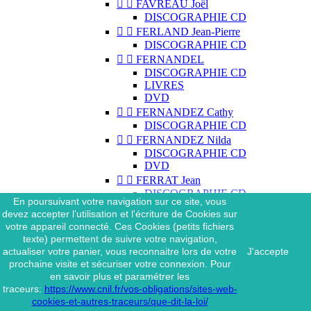


FAVREAU Joël
DISCOGRAPHIE CD


FERLAND Jean-Pierre
DISCOGRAPHIE CD


FERNANDEL
DISCOGRAPHIE CD
LIVRES
DVD


FERNANDEZ Cathy
DISCOGRAPHIE CD


FERNANDEZ Nilda
DISCOGRAPHIE CD
DVD


FERRAT Jean
DISCOGRAPHIE CD
En poursuivant votre navigation sur ce site, vous
DISCOGRAPHIE 45 TOURS
devez accepter l’utilisation et l'écriture de Cookies sur
DISCOGRAPHIE 33 TOURS
votre appareil connecté. Ces Cookies (petits fichiers
DVD
texte) permettent de suivre votre navigation,
MAGAZINE
actualiser votre panier, vous reconnaitre lors de votre
J'accepte


FERRAT Jean & SES
prochaine visite et sécuriser votre connexion. Pour
INTERPRÈTES
en savoir plus et paramétrer les
DISCOGRAPHIE CD
traceurs:
https://www.cnil.fr/vos-obligations/sites-web-


FERRÉ Léo
cookies-et-autres-traceurs/que-dit-la-loi/