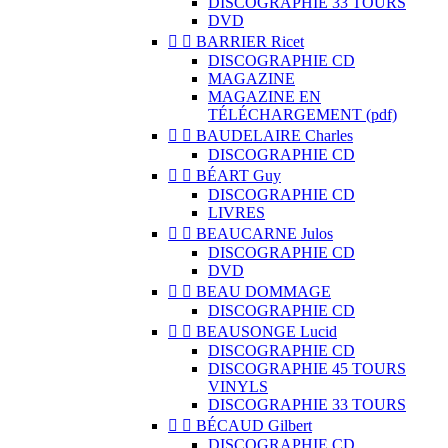
DISCOGRAPHIE 33 TOURS
DVD


BARRIER Ricet
DISCOGRAPHIE CD
MAGAZINE
MAGAZINE EN
TÉLÉCHARGEMENT (pdf)


BAUDELAIRE Charles
DISCOGRAPHIE CD


BÉART Guy
DISCOGRAPHIE CD
LIVRES


BEAUCARNE Julos
DISCOGRAPHIE CD
DVD


BEAU DOMMAGE
DISCOGRAPHIE CD


BEAUSONGE Lucid
DISCOGRAPHIE CD
DISCOGRAPHIE 45 TOURS
VINYLS
DISCOGRAPHIE 33 TOURS


BÉCAUD Gilbert
DISCOGRAPHIE CD