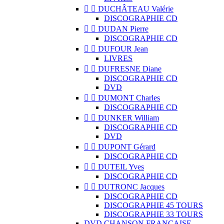


DUCHÂTEAU Valérie
DISCOGRAPHIE CD


DUDAN Pierre
DISCOGRAPHIE CD


DUFOUR Jean
LIVRES


DUFRESNE Diane
DISCOGRAPHIE CD
DVD


DUMONT Charles
DISCOGRAPHIE CD


DUNKER William
DISCOGRAPHIE CD
DVD


DUPONT Gérard
DISCOGRAPHIE CD


DUTEIL Yves
DISCOGRAPHIE CD


DUTRONC Jacques
DISCOGRAPHIE CD
DISCOGRAPHIE 45 TOURS
DISCOGRAPHIE 33 TOURS
DVD CHANSON FRANCAISE