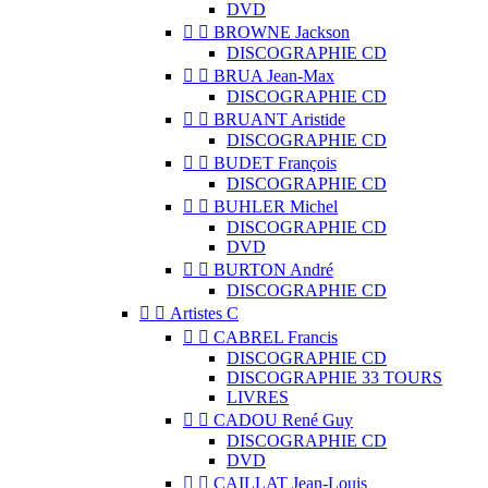
DVD


BROWNE Jackson
DISCOGRAPHIE CD


BRUA Jean-Max
DISCOGRAPHIE CD


BRUANT Aristide
DISCOGRAPHIE CD


BUDET François
DISCOGRAPHIE CD


BUHLER Michel
DISCOGRAPHIE CD
DVD


BURTON André
DISCOGRAPHIE CD


Artistes C


CABREL Francis
DISCOGRAPHIE CD
DISCOGRAPHIE 33 TOURS
LIVRES


CADOU René Guy
DISCOGRAPHIE CD
DVD


CAILLAT Jean-Louis