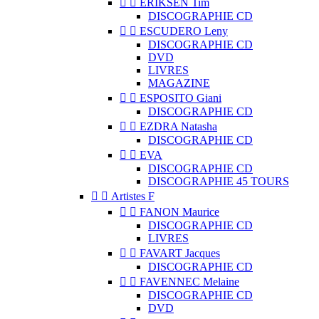


ERIKSEN Tim
DISCOGRAPHIE CD


ESCUDERO Leny
DISCOGRAPHIE CD
DVD
LIVRES
MAGAZINE


ESPOSITO Giani
DISCOGRAPHIE CD


EZDRA Natasha
DISCOGRAPHIE CD


EVA
DISCOGRAPHIE CD
DISCOGRAPHIE 45 TOURS


Artistes F


FANON Maurice
DISCOGRAPHIE CD
LIVRES


FAVART Jacques
DISCOGRAPHIE CD


FAVENNEC Melaine
DISCOGRAPHIE CD
DVD