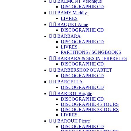


BALMONT Véronique
DISCOGRAPHIE CD


BAMY Maddly
LIVRES


BAQUET Anne
DISCOGRAPHIE CD


BARBARA
DISCOGRAPHIE CD
LIVRES
PARTITIONS / SONGBOOKS


BARBARA & SES INTERPRÈTES
DISCOGRAPHIE CD


BARBERSHOP QUARTET
DISCOGRAPHIE CD


BARCELLA
DISCOGRAPHIE CD


BARDOT Brigitte
DISCOGRAPHIE CD
DISCOGRAPHIE 45 TOURS
DISCOGRAPHIE 33 TOURS
LIVRES


BAROUH Pierre
DISCOGRAPHIE CD