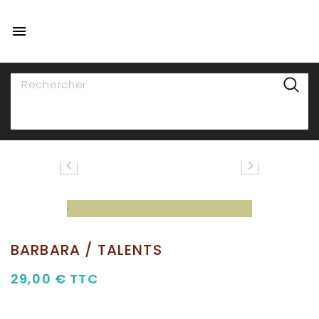

NAVIGATION


BARBARA / TALENTS
29,00 €
TTC