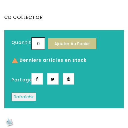
CD COLLECTOR
Quantité
Ajouter Au Panier

Derniers articles en stock
Partager
Depuis plus de 25 ans, Le meilleur choix de
CD, DVD, Disques Vinyles, Livres Neufs &