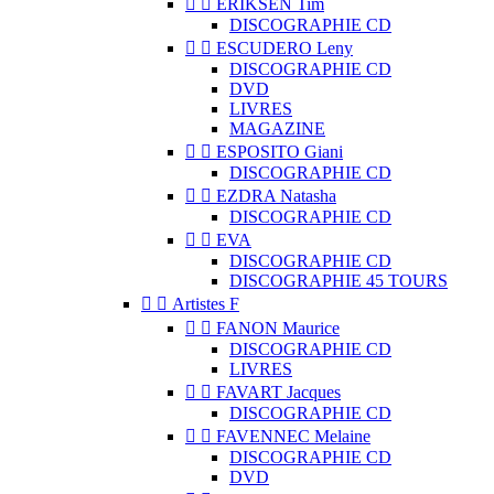


ERIKSEN Tim
DISCOGRAPHIE CD


ESCUDERO Leny
DISCOGRAPHIE CD
DVD
LIVRES
MAGAZINE


ESPOSITO Giani
DISCOGRAPHIE CD


EZDRA Natasha
DISCOGRAPHIE CD


EVA
DISCOGRAPHIE CD
DISCOGRAPHIE 45 TOURS


Artistes F


FANON Maurice
DISCOGRAPHIE CD
LIVRES


FAVART Jacques
DISCOGRAPHIE CD


FAVENNEC Melaine
DISCOGRAPHIE CD
DVD