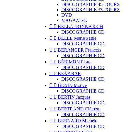
DISCOGRAPHIE 45 TOURS
DISCOGRAPHIE 33 TOURS
DVD
MAGAZINE


BELLA DONNA 9 CH
DISCOGRAPHIE CD


BELLE Marie Paule
DISCOGRAPHIE CD


BERANGER François
DISCOGRAPHIE CD


BÉRIMONT Luc
DISCOGRAPHIE CD


BENABAR
DISCOGRAPHIE CD


BENIN Morice
DISCOGRAPHIE CD


BERTIN Jacques
DISCOGRAPHIE CD


BERTRAND Clément
DISCOGRAPHIE CD


BERNARD Michèle
DISCOGRAPHIE CD