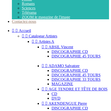
Romans
Sciences
Télérama
ZOOM le magazine de l'image
Contactez-nous


Accueil


Catalogue Artistes


Artistes A


ABSIL Vincent
DISCOGRAPHIE CD
DISCOGRAPHIE 45 TOURS


ADAMO Salvatore
DISCOGRAPHIE CD
DISCOGRAPHIE 45 TOURS
DISCOGRAPHIE 33 TOURS
MAGAZINE


AGE TENDRE ET TÊTE DE BOIS
CD
DVD


AKENDENGUE Pierre
DISCOGRAPHIE CD