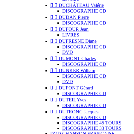


DUCHÂTEAU Valérie
DISCOGRAPHIE CD


DUDAN Pierre
DISCOGRAPHIE CD


DUFOUR Jean
LIVRES


DUFRESNE Diane
DISCOGRAPHIE CD
DVD


DUMONT Charles
DISCOGRAPHIE CD


DUNKER William
DISCOGRAPHIE CD
DVD


DUPONT Gérard
DISCOGRAPHIE CD


DUTEIL Yves
DISCOGRAPHIE CD


DUTRONC Jacques
DISCOGRAPHIE CD
DISCOGRAPHIE 45 TOURS
DISCOGRAPHIE 33 TOURS
DVD CHANSON FRANCAISE