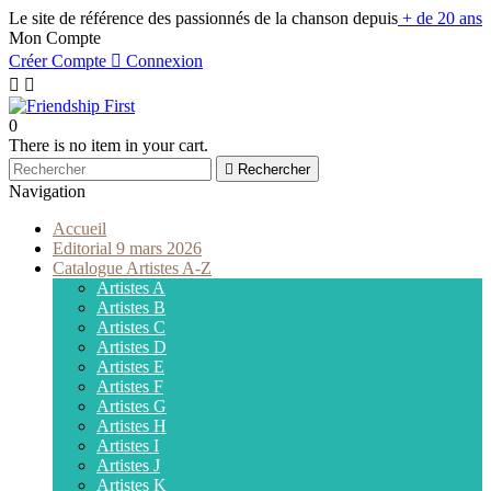
Le site de référence des passionnés de la chanson depuis
+ de 20 ans
Mon Compte
Créer Compte

Connexion


0
There is no item in your cart.

Rechercher
Navigation
Accueil
Editorial 9 mars 2026
Catalogue Artistes A-Z
Artistes A
Artistes B
Artistes C
Artistes D
Artistes E
Artistes F
Artistes G
Artistes H
Artistes I
Artistes J
Artistes K