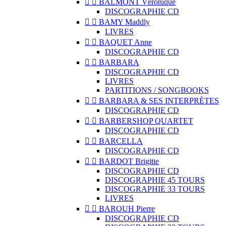


BALMONT Véronique
DISCOGRAPHIE CD


BAMY Maddly
LIVRES


BAQUET Anne
DISCOGRAPHIE CD


BARBARA
DISCOGRAPHIE CD
LIVRES
PARTITIONS / SONGBOOKS


BARBARA & SES INTERPRÈTES
DISCOGRAPHIE CD


BARBERSHOP QUARTET
DISCOGRAPHIE CD


BARCELLA
DISCOGRAPHIE CD


BARDOT Brigitte
DISCOGRAPHIE CD
DISCOGRAPHIE 45 TOURS
DISCOGRAPHIE 33 TOURS
LIVRES


BAROUH Pierre
DISCOGRAPHIE CD