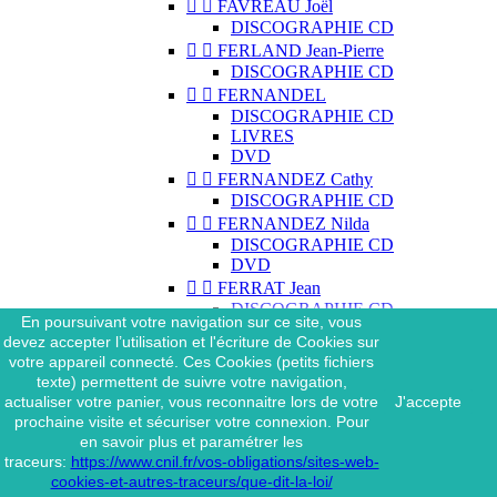


FAVREAU Joël
DISCOGRAPHIE CD


FERLAND Jean-Pierre
DISCOGRAPHIE CD


FERNANDEL
DISCOGRAPHIE CD
LIVRES
DVD


FERNANDEZ Cathy
DISCOGRAPHIE CD


FERNANDEZ Nilda
DISCOGRAPHIE CD
DVD


FERRAT Jean
DISCOGRAPHIE CD
En poursuivant votre navigation sur ce site, vous
DISCOGRAPHIE 45 TOURS
devez accepter l’utilisation et l'écriture de Cookies sur
DISCOGRAPHIE 33 TOURS
votre appareil connecté. Ces Cookies (petits fichiers
DVD
texte) permettent de suivre votre navigation,
MAGAZINE
actualiser votre panier, vous reconnaitre lors de votre
J'accepte


FERRAT Jean & SES
prochaine visite et sécuriser votre connexion. Pour
INTERPRÈTES
en savoir plus et paramétrer les
DISCOGRAPHIE CD
traceurs:
https://www.cnil.fr/vos-obligations/sites-web-


FERRÉ Léo
cookies-et-autres-traceurs/que-dit-la-loi/