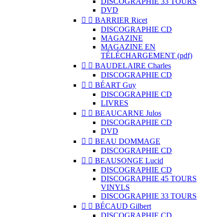
DISCOGRAPHIE 33 TOURS
DVD


BARRIER Ricet
DISCOGRAPHIE CD
MAGAZINE
MAGAZINE EN
TÉLÉCHARGEMENT (pdf)


BAUDELAIRE Charles
DISCOGRAPHIE CD


BÉART Guy
DISCOGRAPHIE CD
LIVRES


BEAUCARNE Julos
DISCOGRAPHIE CD
DVD


BEAU DOMMAGE
DISCOGRAPHIE CD


BEAUSONGE Lucid
DISCOGRAPHIE CD
DISCOGRAPHIE 45 TOURS
VINYLS
DISCOGRAPHIE 33 TOURS


BÉCAUD Gilbert
DISCOGRAPHIE CD