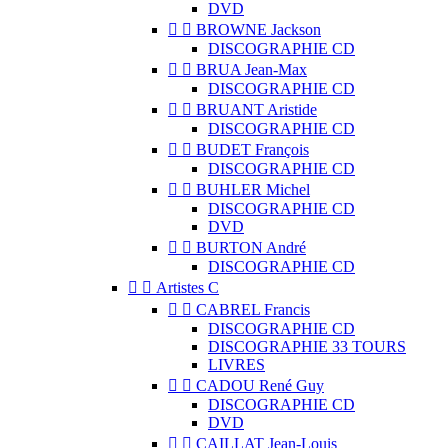
DVD


BROWNE Jackson
DISCOGRAPHIE CD


BRUA Jean-Max
DISCOGRAPHIE CD


BRUANT Aristide
DISCOGRAPHIE CD


BUDET François
DISCOGRAPHIE CD


BUHLER Michel
DISCOGRAPHIE CD
DVD


BURTON André
DISCOGRAPHIE CD


Artistes C


CABREL Francis
DISCOGRAPHIE CD
DISCOGRAPHIE 33 TOURS
LIVRES


CADOU René Guy
DISCOGRAPHIE CD
DVD


CAILLAT Jean-Louis