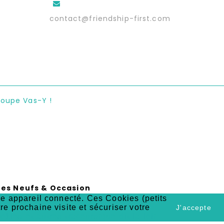
contact@friendship-first.com
roupe Vas-Y !
vres Neufs & Occasion
tre appareil connecté. Ces Cookies (petits
TÉ A TOUS !)
tre prochaine visite et sécuriser votre
J'accepte
okies-et-autres-traceurs/que-dit-la-loi/