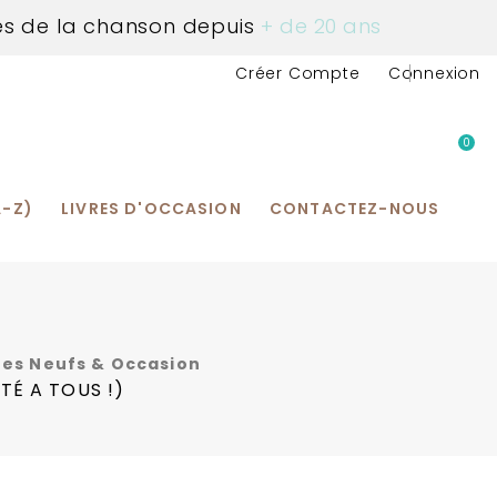
és de la chanson depuis
+ de 20 ans
Créer Compte
Connexion
0
us Contacter
S
S
NTERPRÈTES
S
S
HARGEMENT Pdf
NTENT
A
ARGEMENT (pdf)
ARGEMENT (pdf)
S
ERS
PRÈTES
S
S
S
S
S
S
S
S
S
S
ARGEMENT Pdf
(magazine)
NTS
CHANSON SANS PAROLES (Instrumentaux)
CHANSON HUMORISTIQUE
CHANSON TRADITIONNELLE DE FRANCE
CHANSON TRADITIONNELLE DU QUEBEC
MUSIQUES DE FILMS / CINÉMA
A-Z)
LIVRES D'OCCASION
CONTACTEZ-NOUS
vres Neufs & Occasion
TÉ A TOUS !)