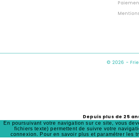
Paiemen
Mention
© 2026 - Fri
Depuis plus de 25 an
En poursuivant votre navigation sur ce site, vous deve
PROCHAINE E
fichiers texte) permettent de suivre votre navigati
connexion. Pour en savoir plus et paramétrer les t