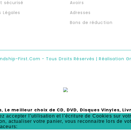
t sécurisé
Avoirs
s Légales
Adresses
Bons de réduction
endship-First.com - Tous Droits Réservés | Réalisation G
s, Le meilleur choix de CD, DVD, Disques Vinyles, Li
z accepter l’utilisation et l'écriture de Cookies sur vo
XPEDITION VENDREDI 4 SEPTEMBRE 2026 (UN BEL É
on, actualiser votre panier, vous reconnaitre lors de vo
raceurs:
https://www.cnil.fr/vos-obligations/sites-web-co