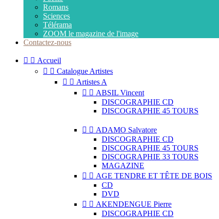
Romans
Sciences
Télérama
ZOOM le magazine de l'image
Contactez-nous


Accueil


Catalogue Artistes


Artistes A


ABSIL Vincent
DISCOGRAPHIE CD
DISCOGRAPHIE 45 TOURS


ADAMO Salvatore
DISCOGRAPHIE CD
DISCOGRAPHIE 45 TOURS
DISCOGRAPHIE 33 TOURS
MAGAZINE


AGE TENDRE ET TÊTE DE BOIS
CD
DVD


AKENDENGUE Pierre
DISCOGRAPHIE CD