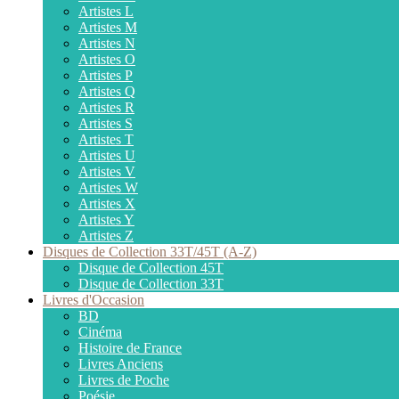
Artistes L
Artistes M
Artistes N
Artistes O
Artistes P
Artistes Q
Artistes R
Artistes S
Artistes T
Artistes U
Artistes V
Artistes W
Artistes X
Artistes Y
Artistes Z
Disques de Collection 33T/45T (A-Z)
Disque de Collection 45T
Disque de Collection 33T
Livres d'Occasion
BD
Cinéma
Histoire de France
Livres Anciens
Livres de Poche
Poésie