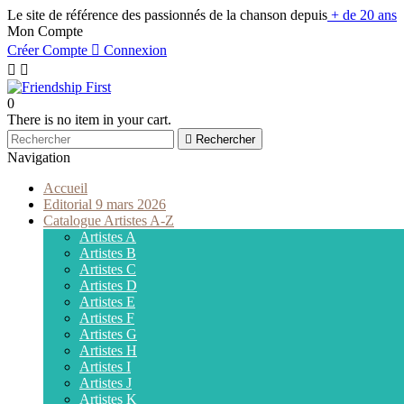
Le site de référence des passionnés de la chanson depuis
+ de 20 ans
Mon Compte
Créer Compte

Connexion


0
There is no item in your cart.

Rechercher
Navigation
Accueil
Editorial 9 mars 2026
Catalogue Artistes A-Z
Artistes A
Artistes B
Artistes C
Artistes D
Artistes E
Artistes F
Artistes G
Artistes H
Artistes I
Artistes J
Artistes K