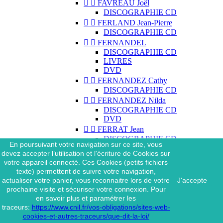


FAVREAU Joël
DISCOGRAPHIE CD


FERLAND Jean-Pierre
DISCOGRAPHIE CD


FERNANDEL
DISCOGRAPHIE CD
LIVRES
DVD


FERNANDEZ Cathy
DISCOGRAPHIE CD


FERNANDEZ Nilda
DISCOGRAPHIE CD
DVD


FERRAT Jean
DISCOGRAPHIE CD
En poursuivant votre navigation sur ce site, vous
DISCOGRAPHIE 45 TOURS
devez accepter l’utilisation et l'écriture de Cookies sur
DISCOGRAPHIE 33 TOURS
votre appareil connecté. Ces Cookies (petits fichiers
DVD
texte) permettent de suivre votre navigation,
MAGAZINE
actualiser votre panier, vous reconnaitre lors de votre
J'accepte


FERRAT Jean & SES
prochaine visite et sécuriser votre connexion. Pour
INTERPRÈTES
en savoir plus et paramétrer les
DISCOGRAPHIE CD
traceurs:
https://www.cnil.fr/vos-obligations/sites-web-


FERRÉ Léo
cookies-et-autres-traceurs/que-dit-la-loi/