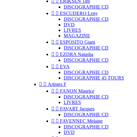


ERIKSEN Tim
DISCOGRAPHIE CD


ESCUDERO Leny
DISCOGRAPHIE CD
DVD
LIVRES
MAGAZINE


ESPOSITO Giani
DISCOGRAPHIE CD


EZDRA Natasha
DISCOGRAPHIE CD


EVA
DISCOGRAPHIE CD
DISCOGRAPHIE 45 TOURS


Artistes F


FANON Maurice
DISCOGRAPHIE CD
LIVRES


FAVART Jacques
DISCOGRAPHIE CD


FAVENNEC Melaine
DISCOGRAPHIE CD
DVD