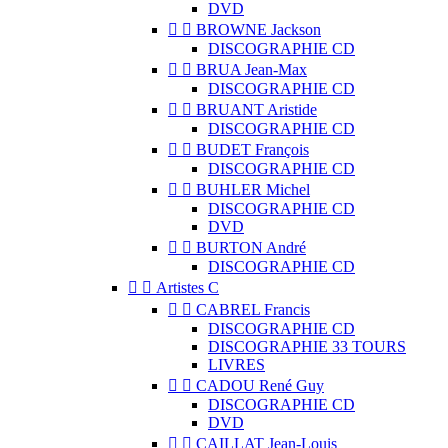
DVD


BROWNE Jackson
DISCOGRAPHIE CD


BRUA Jean-Max
DISCOGRAPHIE CD


BRUANT Aristide
DISCOGRAPHIE CD


BUDET François
DISCOGRAPHIE CD


BUHLER Michel
DISCOGRAPHIE CD
DVD


BURTON André
DISCOGRAPHIE CD


Artistes C


CABREL Francis
DISCOGRAPHIE CD
DISCOGRAPHIE 33 TOURS
LIVRES


CADOU René Guy
DISCOGRAPHIE CD
DVD


CAILLAT Jean-Louis