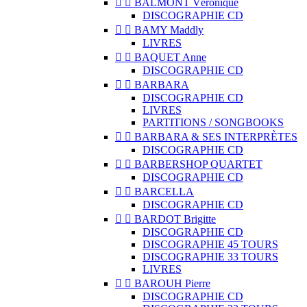


BALMONT Véronique
DISCOGRAPHIE CD


BAMY Maddly
LIVRES


BAQUET Anne
DISCOGRAPHIE CD


BARBARA
DISCOGRAPHIE CD
LIVRES
PARTITIONS / SONGBOOKS


BARBARA & SES INTERPRÈTES
DISCOGRAPHIE CD


BARBERSHOP QUARTET
DISCOGRAPHIE CD


BARCELLA
DISCOGRAPHIE CD


BARDOT Brigitte
DISCOGRAPHIE CD
DISCOGRAPHIE 45 TOURS
DISCOGRAPHIE 33 TOURS
LIVRES


BAROUH Pierre
DISCOGRAPHIE CD