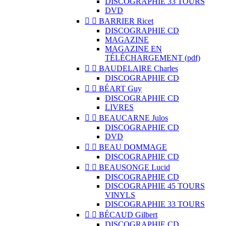
DISCOGRAPHIE 33 TOURS
DVD


BARRIER Ricet
DISCOGRAPHIE CD
MAGAZINE
MAGAZINE EN
TÉLÉCHARGEMENT (pdf)


BAUDELAIRE Charles
DISCOGRAPHIE CD


BÉART Guy
DISCOGRAPHIE CD
LIVRES


BEAUCARNE Julos
DISCOGRAPHIE CD
DVD


BEAU DOMMAGE
DISCOGRAPHIE CD


BEAUSONGE Lucid
DISCOGRAPHIE CD
DISCOGRAPHIE 45 TOURS
VINYLS
DISCOGRAPHIE 33 TOURS


BÉCAUD Gilbert
DISCOGRAPHIE CD