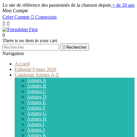
Le site de référence des passionnés de la chanson depuis
+ de 20 ans
Mon Compte
Créer Compte

Connexion


0
There is no item in your cart.

Rechercher
Navigation
Accueil
Editorial 9 mars 2026
Catalogue Artistes A-Z
Artistes A
Artistes B
Artistes C
Artistes D
Artistes E
Artistes F
Artistes G
Artistes H
Artistes I
Artistes J
Artistes K