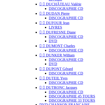


DUCHÂTEAU Valérie
DISCOGRAPHIE CD


DUDAN Pierre
DISCOGRAPHIE CD


DUFOUR Jean
LIVRES


DUFRESNE Diane
DISCOGRAPHIE CD
DVD


DUMONT Charles
DISCOGRAPHIE CD


DUNKER William
DISCOGRAPHIE CD
DVD


DUPONT Gérard
DISCOGRAPHIE CD


DUTEIL Yves
DISCOGRAPHIE CD


DUTRONC Jacques
DISCOGRAPHIE CD
DISCOGRAPHIE 45 TOURS
DISCOGRAPHIE 33 TOURS
DVD CHANSON FRANCAISE