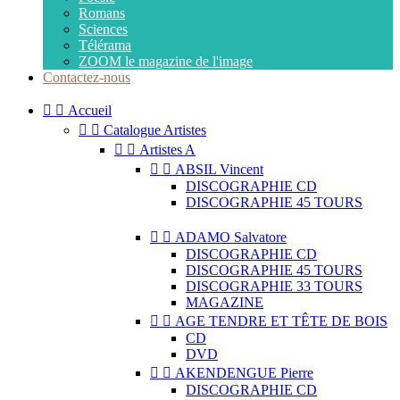
Romans
Sciences
Télérama
ZOOM le magazine de l'image
Contactez-nous


Accueil


Catalogue Artistes


Artistes A


ABSIL Vincent
DISCOGRAPHIE CD
DISCOGRAPHIE 45 TOURS


ADAMO Salvatore
DISCOGRAPHIE CD
DISCOGRAPHIE 45 TOURS
DISCOGRAPHIE 33 TOURS
MAGAZINE


AGE TENDRE ET TÊTE DE BOIS
CD
DVD


AKENDENGUE Pierre
DISCOGRAPHIE CD