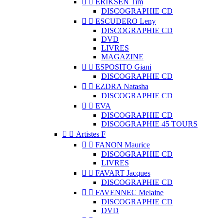


ERIKSEN Tim
DISCOGRAPHIE CD


ESCUDERO Leny
DISCOGRAPHIE CD
DVD
LIVRES
MAGAZINE


ESPOSITO Giani
DISCOGRAPHIE CD


EZDRA Natasha
DISCOGRAPHIE CD


EVA
DISCOGRAPHIE CD
DISCOGRAPHIE 45 TOURS


Artistes F


FANON Maurice
DISCOGRAPHIE CD
LIVRES


FAVART Jacques
DISCOGRAPHIE CD


FAVENNEC Melaine
DISCOGRAPHIE CD
DVD