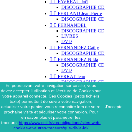


FAVREAU Joël
DISCOGRAPHIE CD


FERLAND Jean-Pierre
DISCOGRAPHIE CD


FERNANDEL
DISCOGRAPHIE CD
LIVRES
DVD


FERNANDEZ Cathy
DISCOGRAPHIE CD


FERNANDEZ Nilda
DISCOGRAPHIE CD
DVD


FERRAT Jean
DISCOGRAPHIE CD
En poursuivant votre navigation sur ce site, vous
DISCOGRAPHIE 45 TOURS
devez accepter l’utilisation et l'écriture de Cookies sur
DISCOGRAPHIE 33 TOURS
votre appareil connecté. Ces Cookies (petits fichiers
DVD
texte) permettent de suivre votre navigation,
MAGAZINE
actualiser votre panier, vous reconnaitre lors de votre
J'accepte


FERRAT Jean & SES
prochaine visite et sécuriser votre connexion. Pour
INTERPRÈTES
en savoir plus et paramétrer les
DISCOGRAPHIE CD
traceurs:
https://www.cnil.fr/vos-obligations/sites-web-


FERRÉ Léo
cookies-et-autres-traceurs/que-dit-la-loi/