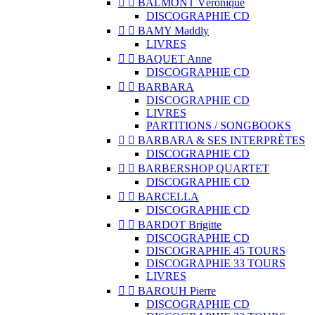


BALMONT Véronique
DISCOGRAPHIE CD


BAMY Maddly
LIVRES


BAQUET Anne
DISCOGRAPHIE CD


BARBARA
DISCOGRAPHIE CD
LIVRES
PARTITIONS / SONGBOOKS


BARBARA & SES INTERPRÈTES
DISCOGRAPHIE CD


BARBERSHOP QUARTET
DISCOGRAPHIE CD


BARCELLA
DISCOGRAPHIE CD


BARDOT Brigitte
DISCOGRAPHIE CD
DISCOGRAPHIE 45 TOURS
DISCOGRAPHIE 33 TOURS
LIVRES


BAROUH Pierre
DISCOGRAPHIE CD