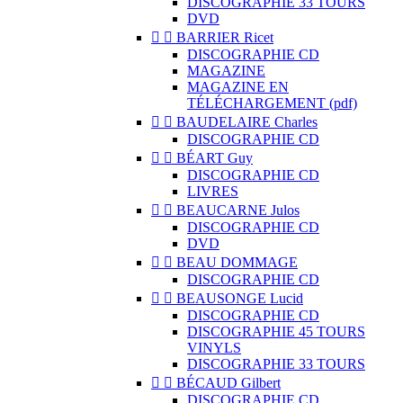
DISCOGRAPHIE 33 TOURS
DVD


BARRIER Ricet
DISCOGRAPHIE CD
MAGAZINE
MAGAZINE EN
TÉLÉCHARGEMENT (pdf)


BAUDELAIRE Charles
DISCOGRAPHIE CD


BÉART Guy
DISCOGRAPHIE CD
LIVRES


BEAUCARNE Julos
DISCOGRAPHIE CD
DVD


BEAU DOMMAGE
DISCOGRAPHIE CD


BEAUSONGE Lucid
DISCOGRAPHIE CD
DISCOGRAPHIE 45 TOURS
VINYLS
DISCOGRAPHIE 33 TOURS


BÉCAUD Gilbert
DISCOGRAPHIE CD