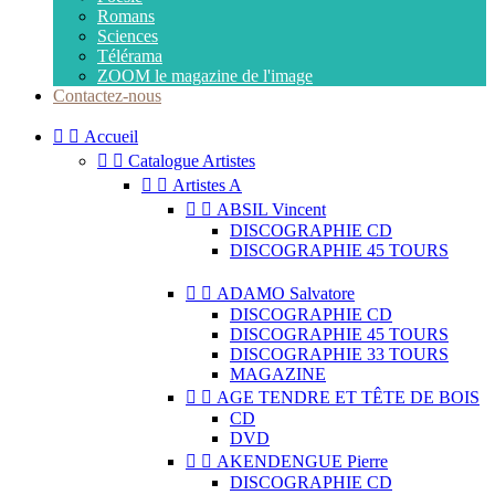
Romans
Sciences
Télérama
ZOOM le magazine de l'image
Contactez-nous


Accueil


Catalogue Artistes


Artistes A


ABSIL Vincent
DISCOGRAPHIE CD
DISCOGRAPHIE 45 TOURS


ADAMO Salvatore
DISCOGRAPHIE CD
DISCOGRAPHIE 45 TOURS
DISCOGRAPHIE 33 TOURS
MAGAZINE


AGE TENDRE ET TÊTE DE BOIS
CD
DVD


AKENDENGUE Pierre
DISCOGRAPHIE CD