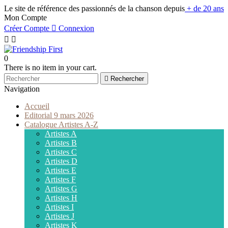
Le site de référence des passionnés de la chanson depuis
+ de 20 ans
Mon Compte
Créer Compte

Connexion


0
There is no item in your cart.

Rechercher
Navigation
Accueil
Editorial 9 mars 2026
Catalogue Artistes A-Z
Artistes A
Artistes B
Artistes C
Artistes D
Artistes E
Artistes F
Artistes G
Artistes H
Artistes I
Artistes J
Artistes K