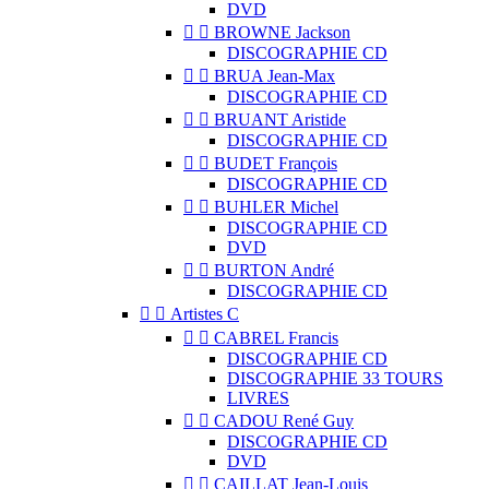
DVD


BROWNE Jackson
DISCOGRAPHIE CD


BRUA Jean-Max
DISCOGRAPHIE CD


BRUANT Aristide
DISCOGRAPHIE CD


BUDET François
DISCOGRAPHIE CD


BUHLER Michel
DISCOGRAPHIE CD
DVD


BURTON André
DISCOGRAPHIE CD


Artistes C


CABREL Francis
DISCOGRAPHIE CD
DISCOGRAPHIE 33 TOURS
LIVRES


CADOU René Guy
DISCOGRAPHIE CD
DVD


CAILLAT Jean-Louis