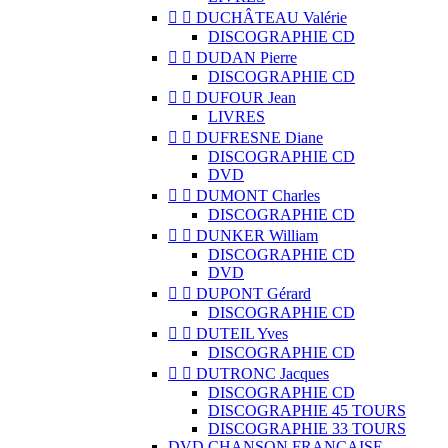


DUCHÂTEAU Valérie
DISCOGRAPHIE CD


DUDAN Pierre
DISCOGRAPHIE CD


DUFOUR Jean
LIVRES


DUFRESNE Diane
DISCOGRAPHIE CD
DVD


DUMONT Charles
DISCOGRAPHIE CD


DUNKER William
DISCOGRAPHIE CD
DVD


DUPONT Gérard
DISCOGRAPHIE CD


DUTEIL Yves
DISCOGRAPHIE CD


DUTRONC Jacques
DISCOGRAPHIE CD
DISCOGRAPHIE 45 TOURS
DISCOGRAPHIE 33 TOURS
DVD CHANSON FRANCAISE