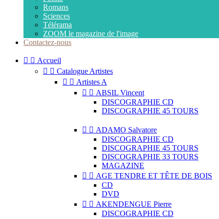
Romans
Sciences
Télérama
ZOOM le magazine de l'image
Contactez-nous


Accueil


Catalogue Artistes


Artistes A


ABSIL Vincent
DISCOGRAPHIE CD
DISCOGRAPHIE 45 TOURS


ADAMO Salvatore
DISCOGRAPHIE CD
DISCOGRAPHIE 45 TOURS
DISCOGRAPHIE 33 TOURS
MAGAZINE


AGE TENDRE ET TÊTE DE BOIS
CD
DVD


AKENDENGUE Pierre
DISCOGRAPHIE CD