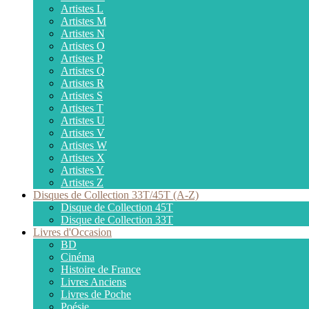
Artistes L
Artistes M
Artistes N
Artistes O
Artistes P
Artistes Q
Artistes R
Artistes S
Artistes T
Artistes U
Artistes V
Artistes W
Artistes X
Artistes Y
Artistes Z
Disques de Collection 33T/45T (A-Z)
Disque de Collection 45T
Disque de Collection 33T
Livres d'Occasion
BD
Cinéma
Histoire de France
Livres Anciens
Livres de Poche
Poésie