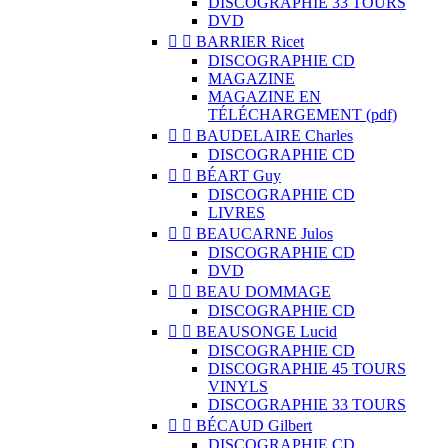
DISCOGRAPHIE 33 TOURS
DVD


BARRIER Ricet
DISCOGRAPHIE CD
MAGAZINE
MAGAZINE EN
TÉLÉCHARGEMENT (pdf)


BAUDELAIRE Charles
DISCOGRAPHIE CD


BÉART Guy
DISCOGRAPHIE CD
LIVRES


BEAUCARNE Julos
DISCOGRAPHIE CD
DVD


BEAU DOMMAGE
DISCOGRAPHIE CD


BEAUSONGE Lucid
DISCOGRAPHIE CD
DISCOGRAPHIE 45 TOURS
VINYLS
DISCOGRAPHIE 33 TOURS


BÉCAUD Gilbert
DISCOGRAPHIE CD