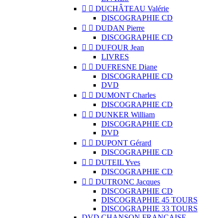


DUCHÂTEAU Valérie
DISCOGRAPHIE CD


DUDAN Pierre
DISCOGRAPHIE CD


DUFOUR Jean
LIVRES


DUFRESNE Diane
DISCOGRAPHIE CD
DVD


DUMONT Charles
DISCOGRAPHIE CD


DUNKER William
DISCOGRAPHIE CD
DVD


DUPONT Gérard
DISCOGRAPHIE CD


DUTEIL Yves
DISCOGRAPHIE CD


DUTRONC Jacques
DISCOGRAPHIE CD
DISCOGRAPHIE 45 TOURS
DISCOGRAPHIE 33 TOURS
DVD CHANSON FRANCAISE