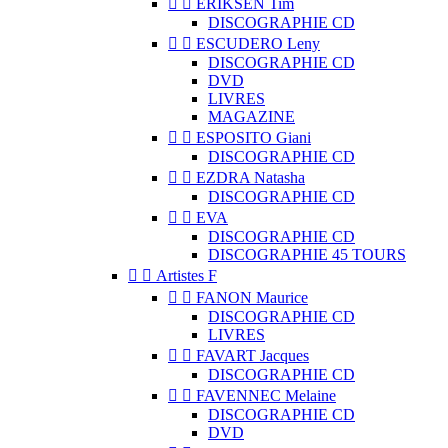


ERIKSEN Tim
DISCOGRAPHIE CD


ESCUDERO Leny
DISCOGRAPHIE CD
DVD
LIVRES
MAGAZINE


ESPOSITO Giani
DISCOGRAPHIE CD


EZDRA Natasha
DISCOGRAPHIE CD


EVA
DISCOGRAPHIE CD
DISCOGRAPHIE 45 TOURS


Artistes F


FANON Maurice
DISCOGRAPHIE CD
LIVRES


FAVART Jacques
DISCOGRAPHIE CD


FAVENNEC Melaine
DISCOGRAPHIE CD
DVD