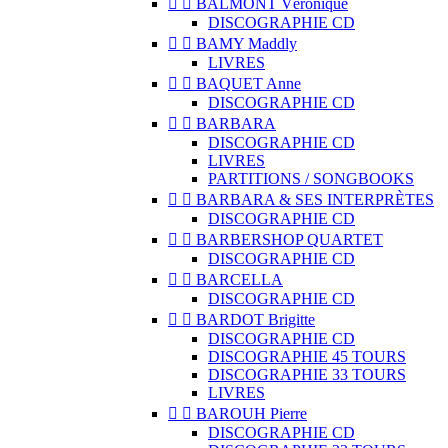


BALMONT Véronique
DISCOGRAPHIE CD


BAMY Maddly
LIVRES


BAQUET Anne
DISCOGRAPHIE CD


BARBARA
DISCOGRAPHIE CD
LIVRES
PARTITIONS / SONGBOOKS


BARBARA & SES INTERPRÈTES
DISCOGRAPHIE CD


BARBERSHOP QUARTET
DISCOGRAPHIE CD


BARCELLA
DISCOGRAPHIE CD


BARDOT Brigitte
DISCOGRAPHIE CD
DISCOGRAPHIE 45 TOURS
DISCOGRAPHIE 33 TOURS
LIVRES


BAROUH Pierre
DISCOGRAPHIE CD