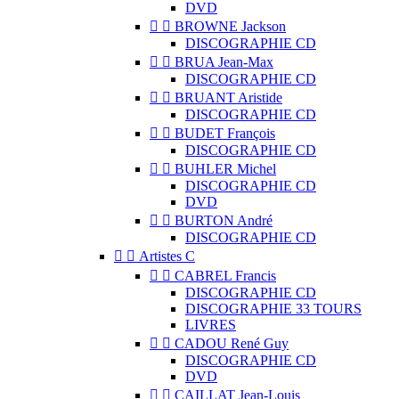
DVD


BROWNE Jackson
DISCOGRAPHIE CD


BRUA Jean-Max
DISCOGRAPHIE CD


BRUANT Aristide
DISCOGRAPHIE CD


BUDET François
DISCOGRAPHIE CD


BUHLER Michel
DISCOGRAPHIE CD
DVD


BURTON André
DISCOGRAPHIE CD


Artistes C


CABREL Francis
DISCOGRAPHIE CD
DISCOGRAPHIE 33 TOURS
LIVRES


CADOU René Guy
DISCOGRAPHIE CD
DVD


CAILLAT Jean-Louis