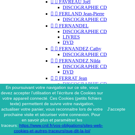


FAVREAU Joël
DISCOGRAPHIE CD


FERLAND Jean-Pierre
DISCOGRAPHIE CD


FERNANDEL
DISCOGRAPHIE CD
LIVRES
DVD


FERNANDEZ Cathy
DISCOGRAPHIE CD


FERNANDEZ Nilda
DISCOGRAPHIE CD
DVD


FERRAT Jean
DISCOGRAPHIE CD
En poursuivant votre navigation sur ce site, vous
DISCOGRAPHIE 45 TOURS
devez accepter l’utilisation et l'écriture de Cookies sur
DISCOGRAPHIE 33 TOURS
votre appareil connecté. Ces Cookies (petits fichiers
DVD
texte) permettent de suivre votre navigation,
MAGAZINE
actualiser votre panier, vous reconnaitre lors de votre
J'accepte


FERRAT Jean & SES
prochaine visite et sécuriser votre connexion. Pour
INTERPRÈTES
en savoir plus et paramétrer les
DISCOGRAPHIE CD
traceurs:
https://www.cnil.fr/vos-obligations/sites-web-


FERRÉ Léo
cookies-et-autres-traceurs/que-dit-la-loi/