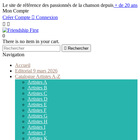
Le site de référence des passionnés de la chanson depuis
+ de 20 ans
Mon Compte
Créer Compte

Connexion


0
There is no item in your cart.

Rechercher
Navigation
Accueil
Editorial 9 mars 2026
Catalogue Artistes A-Z
Artistes A
Artistes B
Artistes C
Artistes D
Artistes E
Artistes F
Artistes G
Artistes H
Artistes I
Artistes J
Artistes K