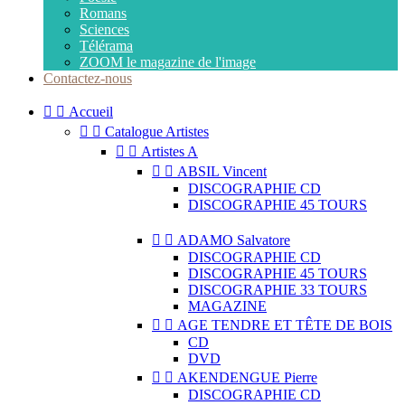
Romans
Sciences
Télérama
ZOOM le magazine de l'image
Contactez-nous


Accueil


Catalogue Artistes


Artistes A


ABSIL Vincent
DISCOGRAPHIE CD
DISCOGRAPHIE 45 TOURS


ADAMO Salvatore
DISCOGRAPHIE CD
DISCOGRAPHIE 45 TOURS
DISCOGRAPHIE 33 TOURS
MAGAZINE


AGE TENDRE ET TÊTE DE BOIS
CD
DVD


AKENDENGUE Pierre
DISCOGRAPHIE CD